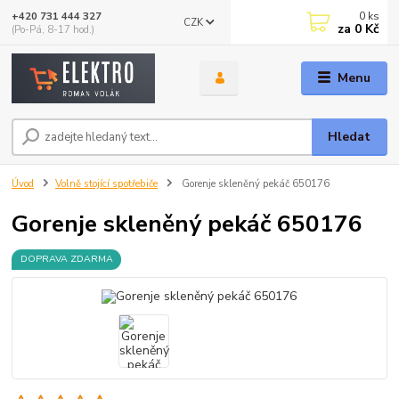
0
ks
+420 731 444 327
CZK
za
0 Kč
(Po-Pá, 8-17 hod.)
Menu
Hledat
Úvod
Volně stojící spotřebiče
Gorenje skleněný pekáč 650176
Gorenje skleněný pekáč 650176
DOPRAVA ZDARMA