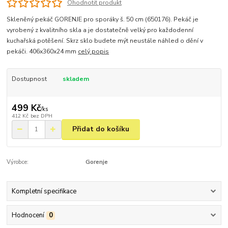
Ohodnotit produkt
Skleněný pekáč GORENJE pro sporáky š. 50 cm (650176). Pekáč je
vyrobený z kvalitního skla a je dostatečně velký pro každodenní
kuchařská potěšení. Skrz sklo budete mýt neustále náhled o dění v
pekáči. 406x360x24 mm
celý popis
Dostupnost
skladem
499 Kč
/
ks
412 Kč
bez DPH
Přidat do košíku
Výrobce:
Gorenje
Kompletní specifikace
Hodnocení
0