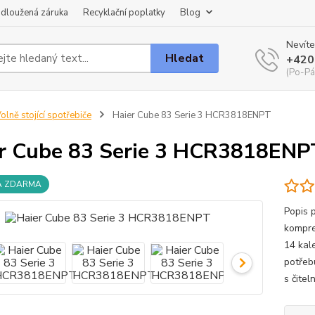
dloužená záruka
Recyklační poplatky
Blog
Nevíte
Hledat
+420
(Po-Pá
olně stojící spotřebiče
Haier Cube 83 Serie 3 HCR3818ENPT
r Cube 83 Serie 3 HCR3818ENP
A ZDARMA
Popis 
kompre
14 kal
potřeb
s čitel