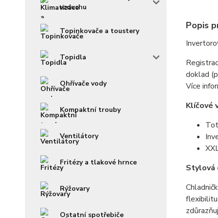
vzduchu
Popis p
Topinkovače a toustery
Invertor
Topidla
Registrac
doklad (p
Ohřívače vody
Více info
Klíčové 
Kompaktní trouby
Tot
Ventilátory
Inv
XXL
Fritézy a tlakové hrnce
Stylová 
Chladničk
Rýžovary
flexibili
zdůrazňuj
Ostatní spotřebiče