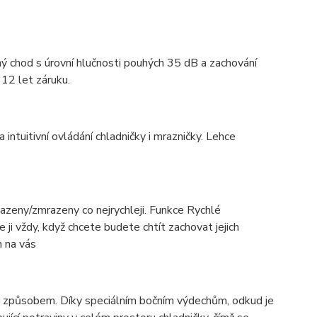
ý chod s úrovní hlučnosti pouhých 35 dB a zachování
 12 let záruku.
 intuitivní ovládání chladničky i mrazničky. Lehce
hlazeny/zmrazeny co nejrychleji. Funkce Rychlé
 ji vždy, když chcete budete chtít zachovat jejich
n na vás
m způsobem. Díky speciálním bočním výdechům, odkud je