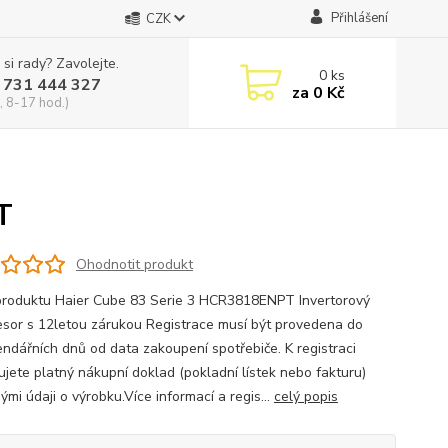
Přihlášení
CZK
 si rady? Zavolejte.
0
ks
 731 444 327
za
0 Kč
, 8-17 hod.)
T
Ohodnotit produkt
produktu Haier Cube 83 Serie 3 HCR3818ENPT Invertorový
sor s 12letou zárukou Registrace musí být provedena do
endářních dnů od data zakoupení spotřebiče. K registraci
ujete platný nákupní doklad (pokladní lístek nebo fakturu)
nými údaji o výrobku.Více informací a regis...
celý popis