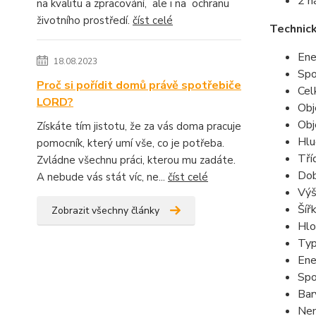
2 n
na kvalitu a zpracování, ale i na ochranu
životního prostředí.
číst celé
Technic
Ene
18.08.2023
Spo
Proč si pořídit domů právě spotřebiče
Cel
LORD?
Obj
Obj
Získáte tím jistotu, že za vás doma pracuje
Hlu
pomocník, který umí vše, co je potřeba.
Tří
Zvládne všechnu práci, kterou mu zadáte.
Dob
A nebude vás stát víc, ne...
číst celé
Výš
Šíř
Zobrazit všechny články
Hlo
Typ
Ene
Spo
Bar
Nen