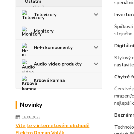
speciální
Invertor
Televizory
Špičková 
Monitory
stejného 
Digitáln
Hi-Fi komponenty
Stylový d
Audio-video produkty
nastavíte
Chytré 
Krbová kamna
Čerstvé p
mrazení/c
nejlepší 
Novinky
Beznámr
18.08.2023
Vítejte v internetovém obchodě
Technolo
Elektro Roman Volák