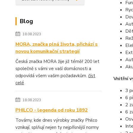
Fun
Ryc
Dov
Blog
Aut
Dět
18.08.2023
Rež
MORA, značka plná života, přichází s
Ele
novou komunikační strategií
Ext
Aut
Česká značka MORA žije již téměř 200 let
Aku
společně s vámi ve vaší domácnosti a
odpovídá všem vašim požadavkům.
číst
Vnitřní 
celé
3 p
6 p
18.08.2023
2 z
PHILCO - legenda od roku 1892
6 z
Osv
Továrny, kde dnes výrobky značky Philco
Int
vznikají, splňují nejen ty nejpřísnější normy