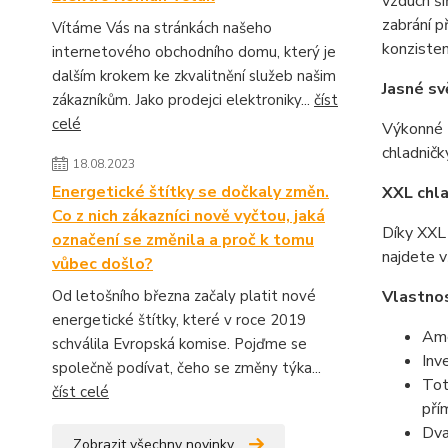
vzduch ší
zabrání p
Vítáme Vás na stránkách našeho
konzisten
internetového obchodního domu, který je
dalším krokem ke zkvalitnění služeb našim
Jasné sv
zákazníkům. Jako prodejci elektroniky...
číst
celé
Výkonné L
chladničk
18.08.2023
Energetické štítky se dočkaly změn.
XXL chla
Co z nich zákazníci nově vyčtou, jaká
Díky XXL 
označení se změnila a proč k tomu
najdete 
vůbec došlo?
Od letošního března začaly platit nové
Vlastno
energetické štítky, které v roce 2019
Ame
schválila Evropská komise. Pojďme se
Inv
společně podívat, čeho se změny týka...
Tot
číst celé
pří
Dva
Zobrazit všechny novinky