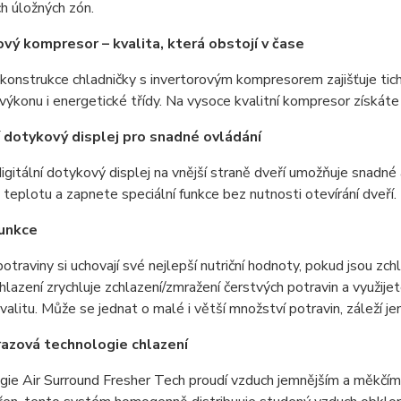
ch úložných zón.
ový kompresor – kvalita, která obstojí v čase
konstrukce chladničky s invertorovým kompresorem zajišťuje tich
výkonu i energetické třídy. Na vysoce kvalitní kompresor získáte
í dotykový displej pro snadné ovládání
igitální dotykový displej na vnější straně dveří umožňuje snadné a
 teplotu a zapnete speciální funkce bez nutnosti otevírání dveří.
funkce
otraviny si uchovají své nejlepší nutriční hodnoty, pokud jsou zc
hlazení zrychluje zchlazení/zmražení čerstvých potravin a využijete
kvalitu. Může se jednat o malé i větší množství potravin, záleží je
azová technologie chlazení
gie Air Surround Fresher Tech proudí vzduch jemnějším a měkčí