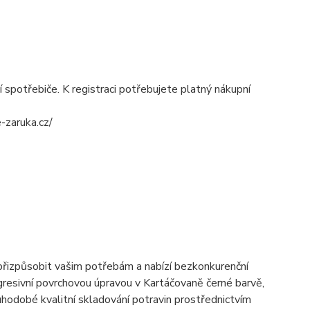
spotřebiče. K registraci potřebujete platný nákupní
e-zaruka.cz/
 přizpůsobit vašim potřebám a nabízí bezkonkurenční
rogresivní povrchovou úpravou v Kartáčovaně černé barvě,
uhodobé kvalitní skladování potravin prostřednictvím