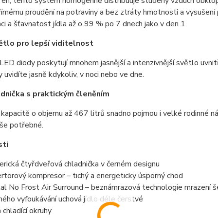
řen, tento systém homogenně distribuuje studený vzduch obklopuj
římému proudění na potraviny a bez ztráty hmotnosti a vysušení p
ci a šťavnatost jídla až o 99 % po 7 dnech jako v den 1.
ětlo pro lepší viditelnost
ED diody poskytují mnohem jasnější a intenzivnější světlo uvnit
y uvidíte jasně kdykoliv, v noci nebo ve dne.
dnička s praktickým členěním
kapacitě o objemu až 467 litrů snadno pojmou i velké rodinné náku
vše potřebné.
sti
rická čtyřdveřová chladnička v černém designu
ertorový kompresor – tichý a energeticky úsporný chod
al No Frost Air Surround – beznámrazová technologie mrazení š
mého vyfoukávání uchová jídlo déle čerstvé
 chladící okruhy