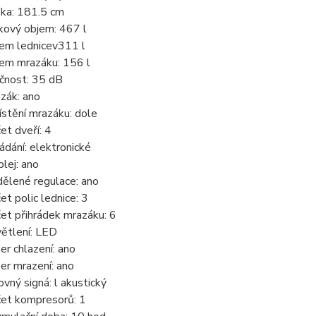
ka: 181.5 cm
kový objem: 467 l
em lednicev311 l
em mrazáku: 156 l
čnost: 35 dB
zák: ano
stění mrazáku: dole
et dveří: 4
ádání: elektronické
plej: ano
ělené regulace: ano
et polic lednice: 3
et přihrádek mrazáku: 6
ětlení: LED
er chlazení: ano
er mrazení: ano
ovný signá: l akustický
et kompresorů: 1