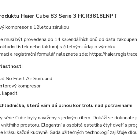
roduktu Haier Cube 83 Serie 3 HCR3818ENPT
ový kompresor s 12letou zárukou
e musí být provedena do 14 kalendářních dnů od data zakoupení 
okladní lístek nebo fakturu) s čitelnými údaji o výrobku.
rmací a registrační formulář naleznete zde: https://haier.registrac
vlastnosti
al No Frost Air Surround
ertorový kompresor
 kapacit
chladnička, která vám dá plnou kontrolu nad potravinami
y série Cube byly navrženy s jediným cílem. Dokáží se dokonale
tu vnitřního prostoru. Elegantní a osobitá estetika čtyř dveří s p
e krásu každé kuchyně. Sada užitečných technologií zajišťuje dlo