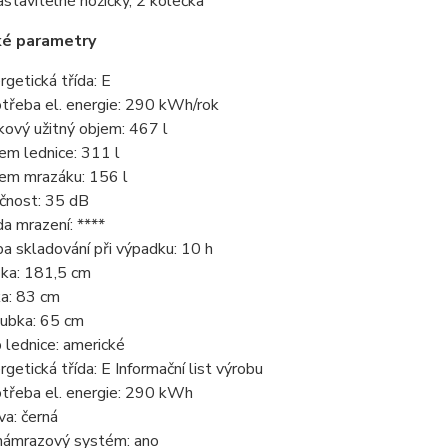
astavitelné nožičky, 2 kolečka
ké parametry
rgetická třída: E
třeba el. energie: 290 kWh/rok
kový užitný objem: 467 l
em lednice: 311 l
em mrazáku: 156 l
čnost: 35 dB
da mrazení: ****
a skladování při výpadku: 10 h
ka: 181,5 cm
ka: 83 cm
ubka: 65 cm
 lednice: americké
rgetická třída: E Informační list výrobu
třeba el. energie: 290 kWh
va: černá
ámrazový systém: ano