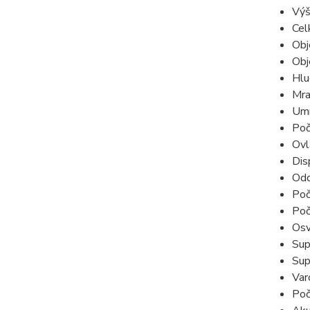
Výš
Cel
Obj
Obj
Hlu
Mra
Umí
Poč
Ovl
Dis
Odd
Poč
Poč
Osv
Sup
Sup
Var
Poč