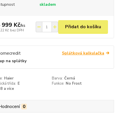
tupnost
skladem
 999 Kč
/
ks
Přidat do košíku
222 Kč
bez DPH
Splátková kalkulačka
up na splátky
e:
Haier
Barva:
Černá
ická třída:
E
Funkce:
No Frost
8 a více
Hodnocení
0