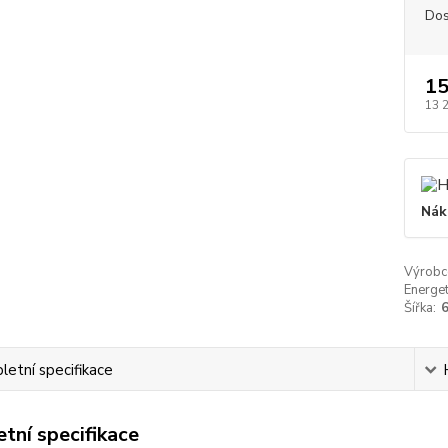
Dos
15
13 
Nák
Výrobc
Energet
Šířka:
6
etní specifikace
tní specifikace