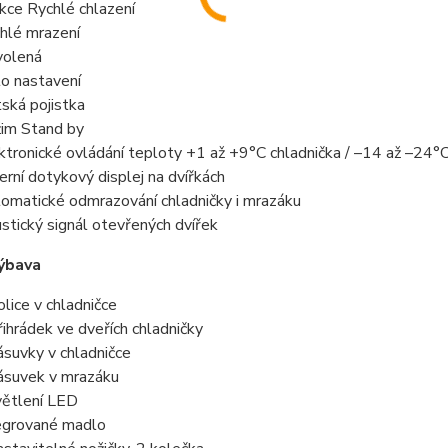
kce Rychlé chlazení
hlé mrazení
olená
o nastavení
ská pojistka
im Stand by
ktronické ovládání teploty +1 až +9°C chladnička / –14 až –24°
erní dotykový displej na dvířkách
omatické odmrazování chladničky i mrazáku
stický signál otevřených dvířek
výbava
olice v chladničce
řihrádek ve dveřích chladničky
ásuvky v chladničce
ásuvek v mrazáku
ětlení LED
egrované madlo