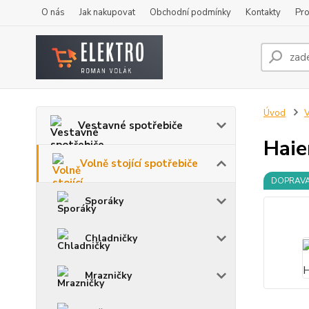
O nás
Jak nakupovat
Obchodní podmínky
Kontakty
Pro
Úvod
V
Vestavné spotřebiče
Haie
Volně stojící spotřebiče
DOPRAV
Sporáky
Chladničky
Mrazničky