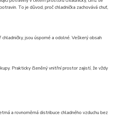
ící potraviny v celém prostoru chladničky, čímž se
otravin. To je důvod, proč chladnička zachovává chuť,
ř chladničky, jsou úsporné a odolné. Veškerý obsah
py. Prakticky členěný vnitřní prostor zajistí, že vždy
etrná a rovnoměrná distribuce chladného vzduchu bez