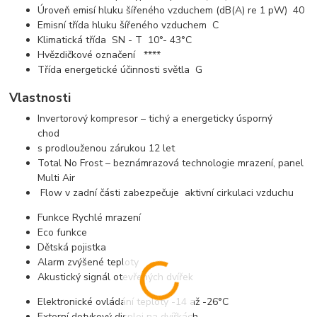
Úroveň emisí hluku šířeného vzduchem (dB(A) re 1 pW) 40
Emisní třída hluku šířeného vzduchem C
Klimatická třída SN - T 10°- 43°C
Hvězdičkové označení ****
Třída energetické účinnosti světla G
Vlastnosti
Invertorový kompresor – tichý a energeticky úsporný
chod
s prodlouženou zárukou 12 let
Total No Frost – beznámrazová technologie mrazení, panel
Multi Air
Flow v zadní části zabezpečuje aktivní cirkulaci vzduchu
Funkce Rychlé mrazení
Eco funkce
Dětská pojistka
Alarm zvýšené teploty
Akustický signál otevřených dvířek
Elektronické ovládání teploty -14 až -26°C
Externí dotykový displej na dvířkách