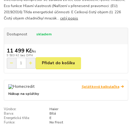
Eco funkce Hlavní vlastnosti (Nařízení v přenesené pravomoci: (EU)
2019/2016) Třída energetické účinnosti E Celkový čistý objem (l) 226
Čistý objem chladničky/ mrazák...
celý popis
Dostupnost
skladem
11 499 Kč
/
ks
9 503 Kč
bez DPH
Přidat do košíku
Splátková kalkulačka
Nákup na splátky
Výrobce:
Haier
Barva:
Bílá
Energetická třída:
E
Funkce:
No Frost