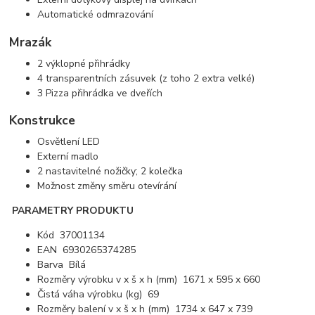
Automatické odmrazování
Mrazák
2 výklopné přihrádky
4 transparentních zásuvek (z toho 2 extra velké)
3 Pizza přihrádka ve dveřích
Konstrukce
Osvětlení LED
Externí madlo
2 nastavitelné nožičky; 2 kolečka
Možnost změny směru otevírání
PARAMETRY PRODUKTU
Kód 37001134
EAN 6930265374285
Barva Bílá
Rozměry výrobku v x š x h (mm) 1671 x 595 x 660
Čistá váha výrobku (kg) 69
Rozměry balení v x š x h (mm) 1734 x 647 x 739