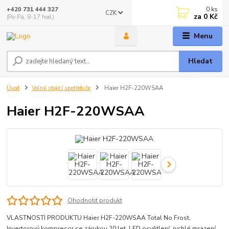
0
ks
+420 731 444 327
CZK
za
0 Kč
(Po-Pá, 8-17 hod.)
Menu
Hledat
Úvod
Volně stojící spotřebiče
Haier H2F-220WSAA
Haier H2F-220WSAA
Ohodnotit produkt
VLASTNOSTI PRODUKTU Haier H2F-220WSAA Total No Frost,
Invertorový kompresor se zárukou 20 let, LED osvětlení, rychlé mrazení,