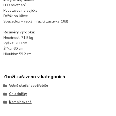
LED osvětlení
Podstavec na vajíčka
Držák na láhve
SpaceBox – velká mrazící zásuvka (38l)
Rozměry výrobku:
Hmotnost: 71.5 kg
Výška: 200 cm
Šířka: 60 cm
Hloubka: 59.2 cm
Zboží zařazeno v kategoriích
Volně stojící spotřebiče
Chladničky
Kombinované