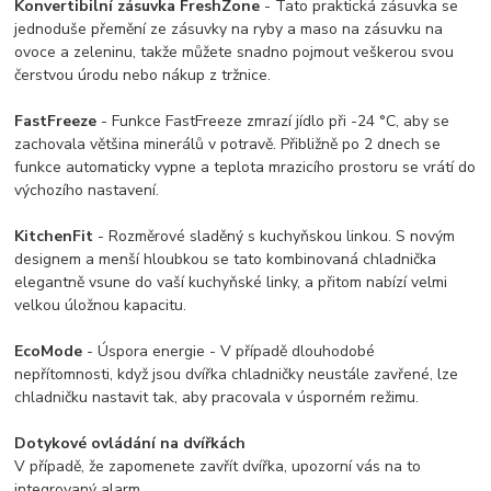
Konvertibilní zásuvka FreshZone
- Tato praktická zásuvka se
jednoduše přemění ze zásuvky na ryby a maso na zásuvku na
ovoce a zeleninu, takže můžete snadno pojmout veškerou svou
čerstvou úrodu nebo nákup z tržnice.
FastFreeze
- Funkce FastFreeze zmrazí jídlo při -24 °C, aby se
zachovala většina minerálů v potravě. Přibližně po 2 dnech se
funkce automaticky vypne a teplota mrazicího prostoru se vrátí do
výchozího nastavení.
KitchenFit
- Rozměrové sladěný s kuchyňskou linkou. S novým
designem a menší hloubkou se tato kombinovaná chladnička
elegantně vsune do vaší kuchyňské linky, a přitom nabízí velmi
velkou úložnou kapacitu.
EcoMode
- Úspora energie - V případě dlouhodobé
nepřítomnosti, když jsou dvířka chladničky neustále zavřené, lze
chladničku nastavit tak, aby pracovala v úsporném režimu.
Dotykové ovládání na dvířkách
V případě, že zapomenete zavřít dvířka, upozorní vás na to
integrovaný alarm.