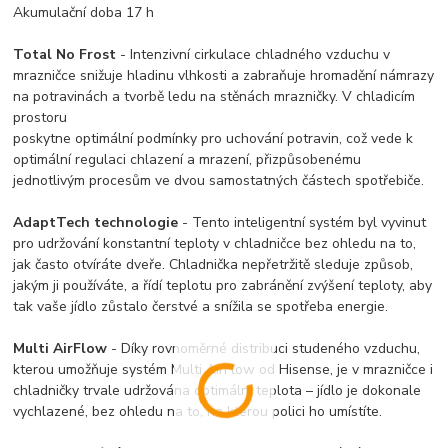
Akumulační doba 17 h
Total No Frost
- Intenzivní cirkulace chladného vzduchu v
mrazničce snižuje hladinu vlhkosti a zabraňuje hromadění námrazy
na potravinách a tvorbě ledu na stěnách mrazničky. V chladicím
prostoru
poskytne optimální podmínky pro uchování potravin, což vede k
optimální regulaci chlazení a mrazení, přizpůsobenému
jednotlivým procesům ve dvou samostatných částech spotřebiče.
AdaptTech technologie
- Tento inteligentní systém byl vyvinut
pro udržování konstantní teploty v chladničce bez ohledu na to,
jak často otvíráte dveře. Chladnička nepřetržitě sleduje způsob,
jakým ji používáte, a řídí teplotu pro zabránění zvýšení teploty, aby
tak vaše jídlo zůstalo čerstvé a snížila se spotřeba energie.
Multi AirFlow
- Díky rovnoměrné distribuci studeného vzduchu,
kterou umožňuje systém Multi AirFlow od Hisense, je v mrazničce i
chladničky trvale udržována optimální teplota – jídlo je dokonale
vychlazené, bez ohledu na to, na kterou polici ho umístíte.