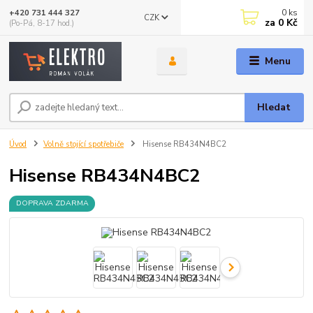
0
ks
+420 731 444 327
CZK
za
0 Kč
(Po-Pá, 8-17 hod.)
Menu
Hledat
Úvod
Volně stojící spotřebiče
Hisense RB434N4BC2
Hisense RB434N4BC2
DOPRAVA ZDARMA