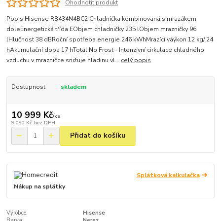
Ohodnotit produkt
Popis Hisense RB434N4BC2 Chladnička kombinovaná s mrazákem
doleEnergetická třída EObjem chladničky 235 lObjem mrazničky 96
lHlučnost 38 dBRoční spotřeba energie 246 kWhMrazící váýkon 12 kg/ 24
hAkumulační doba 17 hTotal No Frost - Intenzivní cirkulace chladného
vzduchu v mrazničce snižuje hladinu vl...
celý popis
Dostupnost
skladem
10 999 Kč
/
ks
9 090 Kč
bez DPH
Přidat do košíku
Splátková kalkulačka
Nákup na splátky
Výrobce:
Hisense
Barva:
Nerez