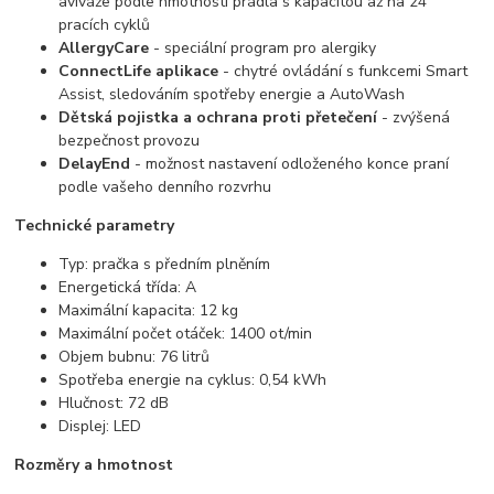
aviváže podle hmotnosti prádla s kapacitou až na 24
pracích cyklů
AllergyCare
- speciální program pro alergiky
ConnectLife aplikace
- chytré ovládání s funkcemi Smart
Assist, sledováním spotřeby energie a AutoWash
Dětská pojistka a ochrana proti přetečení
- zvýšená
bezpečnost provozu
DelayEnd
- možnost nastavení odloženého konce praní
podle vašeho denního rozvrhu
Technické parametry
Typ: pračka s předním plněním
Energetická třída: A
Maximální kapacita: 12 kg
Maximální počet otáček: 1400 ot/min
Objem bubnu: 76 litrů
Spotřeba energie na cyklus: 0,54 kWh
Hlučnost: 72 dB
Displej: LED
Rozměry a hmotnost