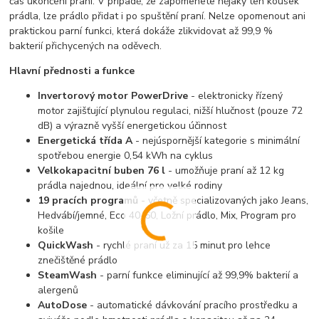
čas ukončení praní. V případě, že zapomenete nějaký ten kousek
prádla, lze prádlo přidat i po spuštění praní. Nelze opomenout ani
praktickou parní funkci, která dokáže zlikvidovat až 99,9 %
bakterií přichycených na oděvech.
Hlavní přednosti a funkce
Invertorový motor PowerDrive
- elektronicky řízený
motor zajišťující plynulou regulaci, nižší hlučnost (pouze 72
dB) a výrazně vyšší energetickou účinnost
Energetická třída A
- nejúspornější kategorie s minimální
spotřebou energie 0,54 kWh na cyklus
Velkokapacitní buben 76 l
- umožňuje praní až 12 kg
prádla najednou, ideální pro velké rodiny
19 pracích programů
- včetně specializovaných jako Jeans,
Hedvábí/jemné, Eco 40-60, Ložní prádlo, Mix, Program pro
košile
QuickWash
- rychlé praní už za 15 minut pro lehce
znečištěné prádlo
SteamWash
- parní funkce eliminující až 99,9% bakterií a
alergenů
AutoDose
- automatické dávkování pracího prostředku a