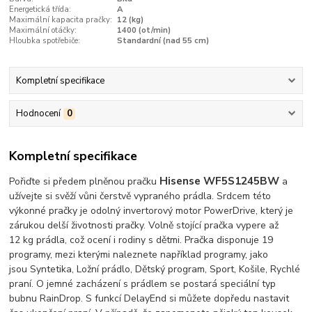
Energetická třída:
A
Maximální kapacita pračky:
12 (kg)
Maximální otáčky:
1400 (ot/min)
Hloubka spotřebiče:
Standardní (nad 55 cm)
Kompletní specifikace
Hodnocení
0
Kompletní specifikace
Hisense WF5S1245BW
Pořiďte si předem plněnou pračku
a
užívejte si svěží vůni čerstvě vypraného prádla. Srdcem této
výkonné pračky je odolný invertorový motor PowerDrive, který je
zárukou delší životnosti pračky. Volně stojící pračka vypere až
12 kg prádla, což ocení i rodiny s dětmi. Pračka disponuje 19
programy, mezi kterými naleznete například programy, jako
jsou Syntetika, Ložní prádlo, Dětský program, Sport, Košile, Rychlé
praní. O jemné zacházení s prádlem se postará speciální typ
bubnu RainDrop. S funkcí DelayEnd si můžete dopředu nastavit