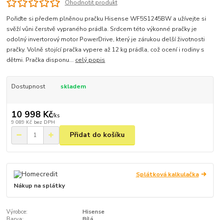
Ohodnotit produkt
Pořiďte si předem plněnou pračku Hisense WF5S1245BW a užívejte si
svěží vůni čerstvě vypraného prádla. Srdcem této výkonné pračky je
odolný invertorový motor PowerDrive, který je zárukou delší životnosti
pračky. Volně stojící pračka vypere až 12 kg prádla, což ocení i rodiny s
dětmi. Pračka disponu...
celý popis
Dostupnost
skladem
10 998 Kč
/
ks
9 089 Kč
bez DPH
Přidat do košíku
Splátková kalkulačka
Nákup na splátky
Výrobce:
Hisense
Barva:
Bílá