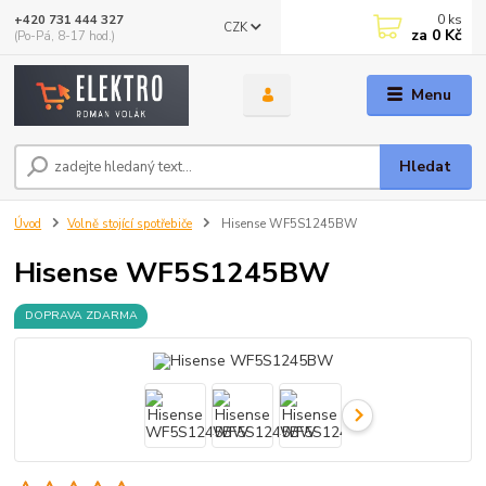
0
ks
+420 731 444 327
CZK
za
0 Kč
(Po-Pá, 8-17 hod.)
Menu
Hledat
Úvod
Volně stojící spotřebiče
Hisense WF5S1245BW
Hisense WF5S1245BW
DOPRAVA ZDARMA