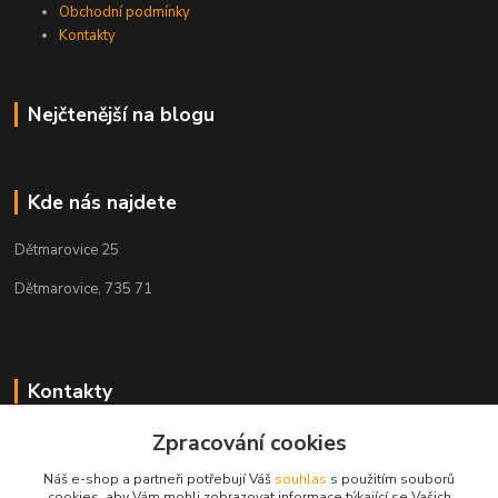
Obchodní podmínky
Kontakty
Nejčtenější na blogu
Kde nás najdete
Dětmarovice 25
Dětmarovice, 735 71
Kontakty
Zpracování cookies
+420 731 444 327
(Po-Pá, 8-17 hod.)
Náš e-shop a partneři potřebují Váš
souhlas
s použitím souborů
cookies, aby Vám mohli zobrazovat informace týkající se Vašich