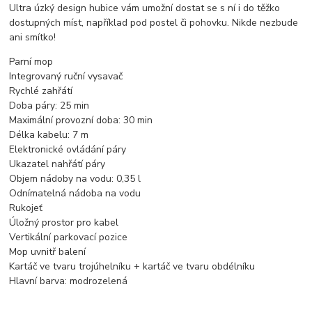
Ultra úzký design hubice vám umožní dostat se s ní i do těžko
dostupných míst, například pod postel či pohovku. Nikde nezbude
ani smítko!
Parní mop
Integrovaný ruční vysavač
Rychlé zahřátí
Doba páry: 25 min
Maximální provozní doba: 30 min
Délka kabelu: 7 m
Elektronické ovládání páry
Ukazatel nahřátí páry
Objem nádoby na vodu: 0,35 l
Odnímatelná nádoba na vodu
Rukojeť
Úložný prostor pro kabel
Vertikální parkovací pozice
Mop uvnitř balení
Kartáč ve tvaru trojúhelníku + kartáč ve tvaru obdélníku
Hlavní barva: modrozelená