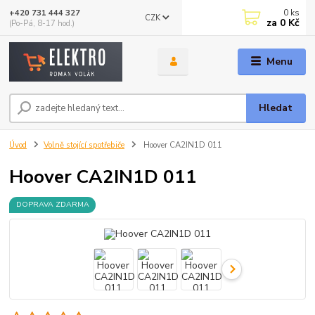
0
ks
+420 731 444 327
CZK
za
0 Kč
(Po-Pá, 8-17 hod.)
Menu
Hledat
Úvod
Volně stojící spotřebiče
Hoover CA2IN1D 011
Hoover CA2IN1D 011
DOPRAVA ZDARMA