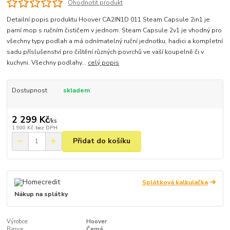
Ohodnotit produkt
Detailní popis produktu Hoover CA2IN1D 011 Steam Capsule 2in1 je
parní mop s ručním čističem v jednom. Steam Capsule 2v1 je vhodný pro
všechny typy podlah a má odnímatelný ruční jednotku, hadici a kompletní
sadu příslušenství pro čištění různých povrchů ve vaší koupelně či v
kuchyni. Všechny podlahy...
celý popis
Dostupnost
skladem
2 299 Kč
/
ks
1 900 Kč
bez DPH
Přidat do košíku
Splátková kalkulačka
Nákup na splátky
Výrobce:
Hoover
Barva:
Černá