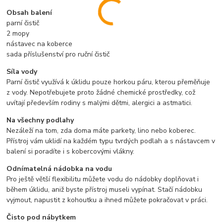
Obsah balení
parní čistič
2 mopy
nástavec na koberce
sada příslušenství pro ruční čistič
Síla vody
Parní čistič využívá k úklidu pouze horkou páru, kterou přeměňuje
z vody. Nepotřebujete proto žádné chemické prostředky, což
uvítají především rodiny s malými dětmi, alergici a astmatici.
Na všechny podlahy
Nezáleží na tom, zda doma máte parkety, lino nebo koberec.
Přístroj vám uklidí na každém typu tvrdých podlah a s nástavcem v
balení si poradíte i s kobercovými vlákny.
Odnímatelná nádobka na vodu
Pro ještě větší flexibilitu můžete vodu do nádobky doplňovat i
během úklidu, aniž byste přístroj museli vypínat. Stačí nádobku
vyjmout, napustit z kohoutku a ihned můžete pokračovat v práci.
Čisto pod nábytkem