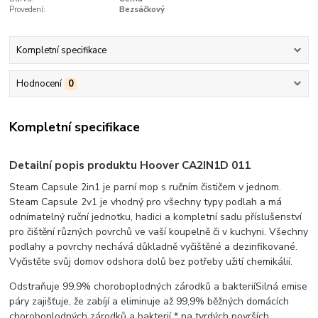
Provedení:
Bezsáčkový
Kompletní specifikace
Hodnocení
0
Kompletní specifikace
Detailní popis produktu Hoover CA2IN1D 011
Steam Capsule 2in1 je parní mop s ručním čističem v jednom.
Steam Capsule 2v1 je vhodný pro všechny typy podlah a má
odnímatelný ruční jednotku, hadici a kompletní sadu příslušenství
pro čištění různých povrchů ve vaší koupelně či v kuchyni. Všechny
podlahy a povrchy nechává důkladně vyčištěné a dezinfikované.
Vyčistěte svůj domov odshora dolů bez potřeby užití chemikálií.
Odstraňuje 99,9% choroboplodných zárodků a bakterií
Silná emise
páry zajišťuje, že zabíjí a eliminuje až 99,9% běžných domácích
choroboplodných zárodků a bakterií * na tvrdých površích,