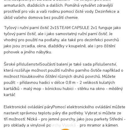
armaturách, dlaždicích a dalších. Pomáhá vytvářet zdravější
prostředí pro vás a vaši rodinu pomocí čisté vody. Dezinfekce a
úklid vašeho domova bez použití chemie.
Tyčový i ruční parní čistič 2v1
STEAM CAPSULE 2v1 funguje jako
tyčový parní čistič, ale i jako samostatný ruční parní čistič. Je
vhodný pro použití na podlahy, ale také pro dezinfekci povrchů
jako jsou zrcadla, okna, dlaždičky v koupelně, ale i pro čištění
pohovek a jiného nábytku.
Široké příslušenství
Součástí balení je také sada příslušenství,
která rozšiřuje možnost použití ručního parního čističe například o
možnost hloubkového čištění různých druhů povrchů. Můžete
použít: - přídavnou hadici v délce 0,8 m - 2 velikosti kulatých
kartáčků - malý mop - kónickou hubici - stěrku na okno - měděný
kartáč
Elektronické ovládání páry
Pomocí elektronického ovládání můžete
nastavit správnou teplotu páry dle potřeby. Vybrat si můžete ze
tří možností: Nízká - pro jemné povrchy, jako jsou parkety Střední -
pro obklady a vinylové povrchy Vysoká - pro mramor a kámen.