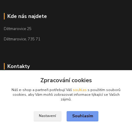
Kde nás najdete
Dětmarovice 25
Dětmarovice, 735 71
Kontakty
+420 731 444 327
Zpracování cookies
(Po-Pá, 8-17 hod.)
Náš e-shop a partneři potřebují Váš
souhlas
s použitím souborů
cookies, aby Vám mohli zobrazovat informace týkající se Vašich
obchod@volak.net
zájmů.
Souhlasím
Nastavení