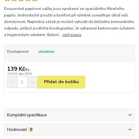
Dvouvrstvé papírové sáčky jsou vyrobené ze spaciálního filtračního
papíru. Jednoduché použití a komfort při výměně usnadňuje úklid vaši
domácnosti. Naplněný sáček je možné vyhodit do běžného komunálního
odpadu, jelikož podléhá biodegradaci. Je vybavený kartónovým úchytem
a hygienickým zámkem. Balení...
celý popis
Dostupnost
skladem
139 Kč
/
ks
115 Kč
bez DPH
Přidat do košíku
Kompletní specifikace
Hodnocení
0