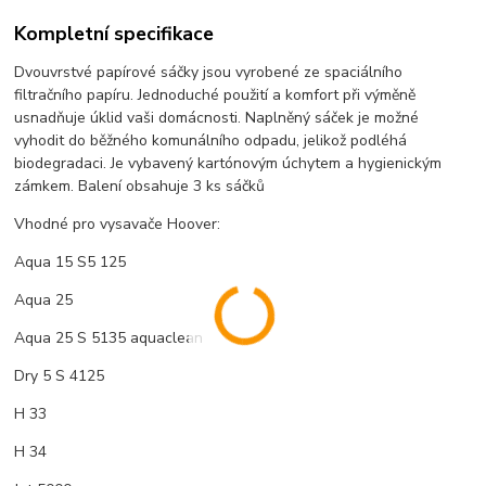
Kompletní specifikace
Dvouvrstvé papírové sáčky jsou vyrobené ze spaciálního
filtračního papíru. Jednoduché použití a komfort při výměně
usnadňuje úklid vaši domácnosti. Naplněný sáček je možné
vyhodit do běžného komunálního odpadu, jelikož podléhá
biodegradaci. Je vybavený kartónovým úchytem a hygienickým
zámkem. Balení obsahuje 3 ks sáčků
Vhodné pro vysavače Hoover:
Aqua 15 S5 125
Aqua 25
Aqua 25 S 5135 aquaclean
Dry 5 S 4125
H 33
H 34