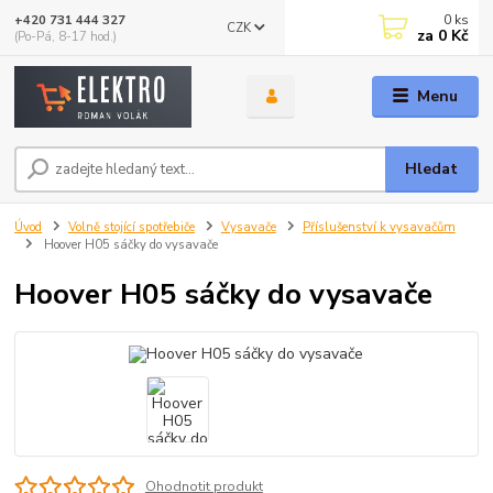
0
ks
+420 731 444 327
CZK
za
0 Kč
(Po-Pá, 8-17 hod.)
Menu
Hledat
Úvod
Volně stojící spotřebiče
Vysavače
Příslušenství k vysavačům
Hoover H05 sáčky do vysavače
Hoover H05 sáčky do vysavače
Ohodnotit produkt