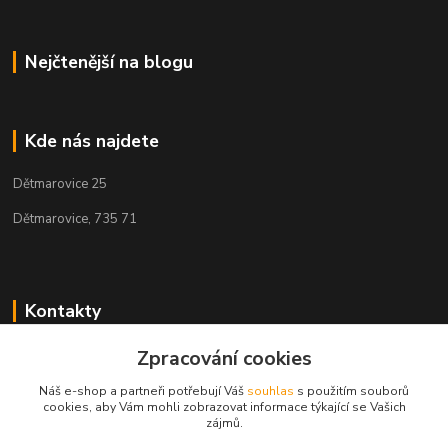
Nejčtenější na blogu
Kde nás najdete
Dětmarovice 25
Dětmarovice, 735 71
Kontakty
+420 731 444 327
Zpracování cookies
(Po-Pá, 8-17 hod.)
Náš e-shop a partneři potřebují Váš
souhlas
s použitím souborů
cookies, aby Vám mohli zobrazovat informace týkající se Vašich
obchod@volak.net
zájmů.