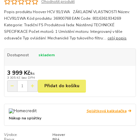
Ohodnotit produkt
Popis produktu Hoover HCV 91/1WA ZÁKLADNÍ VLASTNOSTI Název:
HCV91/1WA Kód produktu: 36900768 EAN Code: 8016361934269
Kategorie: Tradiční FS Produktová řada: Nástěnný TECHNICKÉ
SPECIFIKACE Počet motorů: 1 Umístění motoru: Integrovaný v těle
odsavače Typ ovládání: Mechanické Typ tukového filtru:...
celý popis
Dostupnost
skladem
3 999 Kč
/
ks
3 305 Kč
bez DPH
Přidat do košíku
Splátková kalkulačka
Nákup na splátky
Výrobce:
Hoover
Barva:
Bílá