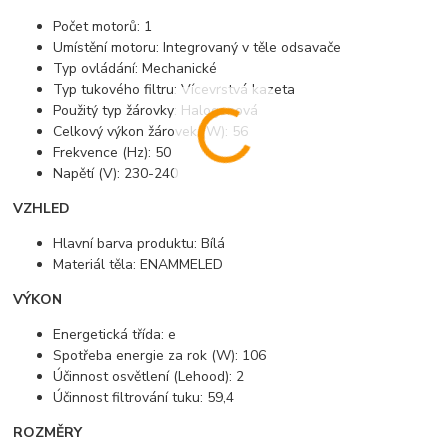
Počet motorů: 1
Umístění motoru: Integrovaný v těle odsavače
Typ ovládání: Mechanické
Typ tukového filtru: Vícevrstvá kazeta
Použitý typ žárovky: Halogenová
Celkový výkon žárovek (W): 56
Frekvence (Hz): 50
Napětí (V): 230-240
VZHLED
Hlavní barva produktu: Bílá
Materiál těla: ENAMMELED
VÝKON
Energetická třída: e
Spotřeba energie za rok (W): 106
Účinnost osvětlení (Lehood): 2
Účinnost filtrování tuku: 59,4
ROZMĚRY