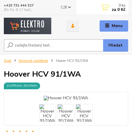
0
ks
+420 731 444 327
CZK
za
0 Kč
(Po-Pá, 8-17 hod.)
Menu
Hledat
Úvod
Vestavné spotřebiče
Hoover HCV 91/1WA
Hoover HCV 91/1WA
DOPRAVA ZDARMA