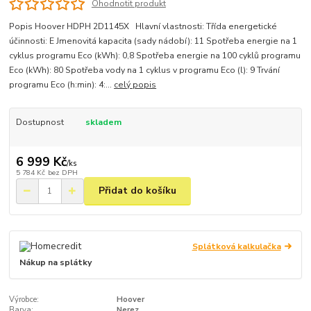
Ohodnotit produkt
Popis Hoover HDPH 2D1145X Hlavní vlastnosti: Třída energetické
účinnosti: E Jmenovitá kapacita (sady nádobí): 11 Spotřeba energie na 1
cyklus programu Eco (kWh): 0,8 Spotřeba energie na 100 cyklů programu
Eco (kWh): 80 Spotřeba vody na 1 cyklus v programu Eco (l): 9 Trvání
programu Eco (h:min): 4:...
celý popis
Dostupnost
skladem
6 999 Kč
/
ks
5 784 Kč
bez DPH
Přidat do košíku
Splátková kalkulačka
Nákup na splátky
Výrobce:
Hoover
Barva:
Nerez