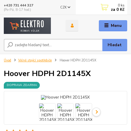
0
ks
+420 731 444 327
CZK
za
0 Kč
(Po-Pá, 8-17 hod.)
Menu
Hledat
Úvod
Volně stojící spotřebiče
Hoover HDPH 2D1145X
Hoover HDPH 2D1145X
DOPRAVA ZDARMA