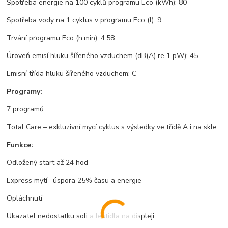
Spotřeba energie na 100 cyklů programu Eco (kWh): 80
Spotřeba vody na 1 cyklus v programu Eco (l): 9
Trvání programu Eco (h:min): 4:58
Úroveň emisí hluku šířeného vzduchem (dB(A) re 1 pW): 45
Emisní třída hluku šířeného vzduchem: C
Programy:
7 programů
Total Care – exkluzivní mycí cyklus s výsledky ve třídě A i na skle
Funkce:
Odložený start až 24 hod
Express mytí –úspora 25% času a energie
Opláchnutí
Ukazatel nedostatku soli a leštidla na displeji