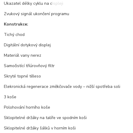
Ukazatel délky cyklu na displeji
Zvukový signál ukončení programu
Konstrukce:
Tichý chod
Digitální dotykový displej
Materiál vany nerez
Samočistící tříúrovňový filtr
Skryté topné těleso
Elekronická regenerace změkčovače vody – nižší spotřeba soli
3 koše
Polohování horního koše
Sklopitelné držáky na talíře ve spodním koši
Sklopitelné držáky šálků v horním koši