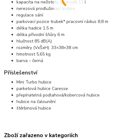
kapacita na nečistoty (celkově) 11 l
nerezová prodlužovací trubka
regulace sání
parkovací pozice trubek* pracovní rádius 8,8 m
délka hadice 1,5 m
délka přívodní šňůry 6 m
hlučnost 85 dB(A)
rozměry (VxŠxH): 33×38×38 cm
hmotnost 5,65 kg
barva – černá
Příslešenství
Mini Turbo hubice
parketová hubice Caresse
přepínatelná podlahová/kobercová hubice
hubice na čalounění
štěrbinová hubice
Zboží zařazeno v kategoriích