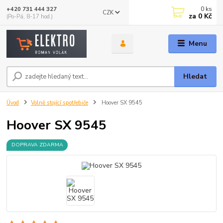
0
ks
+420 731 444 327
CZK
za
0 Kč
(Po-Pá, 8-17 hod.)
Menu
Hledat
Úvod
Volně stojící spotřebiče
Hoover SX 9545
Hoover SX 9545
DOPRAVA ZDARMA