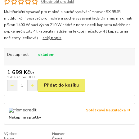
Ohodnotit produkt
Multifunkční vysavač pro mokré a suché vysávání Hoover SX 9545
multifunkční vysavač pro mokré a suché vysávání řady Dinamis maximální
příkon 1400 W sací výkon 210 W nádrž z nerez oceli kapacita nádrže na
sypké nečistoty 4 l kapacita nádrže na tekuté nečistoty 4 l kapacita na
nečistoty (celkově) ...
celý popis
Dostupnost
skladem
1 699 Kč
/
ks
1 404 Kč
bez DPH
Přidat do košíku
Splátková kalkulačka
Nákup na splátky
Výrobce:
Hoover
Barva:
Černá