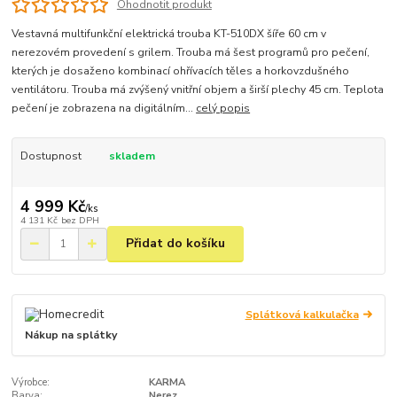
Ohodnotit produkt
Vestavná multifunkční elektrická trouba KT-510DX šíře 60 cm v
nerezovém provedení s grilem. Trouba má šest programů pro pečení,
kterých je dosaženo kombinací ohřívacích těles a horkovzdušného
ventilátoru. Trouba má zvýšený vnitřní objem a širší plechy 45 cm. Teplota
pečení je zobrazena na digitálním...
celý popis
Dostupnost
skladem
4 999 Kč
/
ks
4 131 Kč
bez DPH
Přidat do košíku
Splátková kalkulačka
Nákup na splátky
Výrobce:
KARMA
Barva:
Nerez