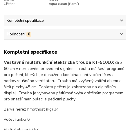
Čištění:
Aqua clean (Parní)
Kompletní specifikace
Hodnocení
0
Kompletní specifikace
Vestavná multifunkční elektrická trouba KT-510DX
šíře
60 cm v nerezovém provedení s grilem. Trouba má šest programů
pro pečení, kterých je dosaženo kombinací ohřívacích těles a
horkovzdušného ventilátoru. Trouba má zvýšený vnitřní objem a
širší plechy 45 cm. Teplota pečení je zobrazena na digitálním
displeji. Trouba je vybavena pětiúrovňovým drátěným programem
pro snazší manipulaci s pečicími plechy
Barva nerez hmotnost (kg) 34
Počet funkcí 6
Vnitřní objem (l) 57