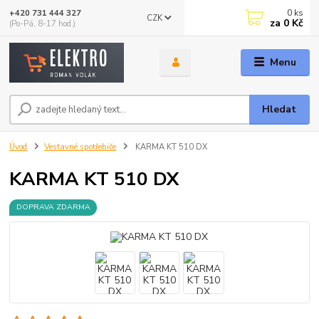
0
ks
+420 731 444 327
CZK
za
0 Kč
(Po-Pá, 8-17 hod.)
Menu
Hledat
Úvod
Vestavné spotřebiče
KARMA KT 510 DX
KARMA KT 510 DX
DOPRAVA ZDARMA