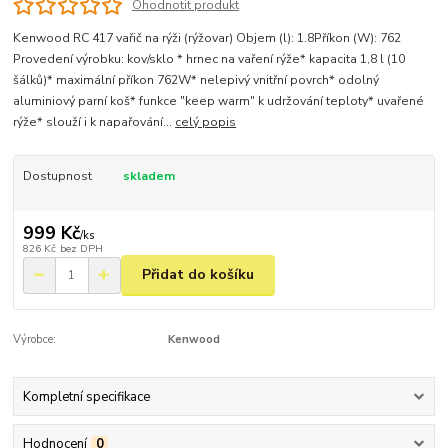
Ohodnotit produkt
Kenwood RC 417 vařič na rýži (rýžovar) Objem (l): 1.8Příkon (W): 762
Provedení výrobku: kov/sklo * hrnec na vaření rýže* kapacita 1,8 l (10
šálků)* maximální příkon 762W* nelepivý vnitřní povrch* odolný
aluminiový parní koš* funkce "keep warm" k udržování teploty* uvařené
rýže* slouží i k napařování...
celý popis
Dostupnost
skladem
999 Kč
/
ks
826 Kč
bez DPH
Přidat do košíku
Výrobce:
Kenwood
Kompletní specifikace
Hodnocení
0