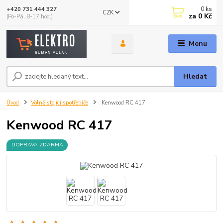
0
ks
+420 731 444 327
CZK
za
0 Kč
(Po-Pá, 8-17 hod.)
Menu
Hledat
Úvod
Volně stojící spotřebiče
Kenwood RC 417
Kenwood RC 417
DOPRAVA ZDARMA