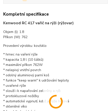
Kompletní specifikace
Kenwood RC 417 vařič na rýži (rýžovar)
Objem (l): 1.8
Příkon (W): 762
Provedení výrobku: kov/sklo
* hrnec na vaření rýže
* kapacita 1,8 l (10 šálků)
* maximální příkon 762W
* nelepivý vnitřní povrch
* odolný aluminiový parní koš
* funkce "keep warm" k udržování teploty
* uvařené rýže
* slouží i k napařování zeleniny a ryb
* protiskluzové nožičky
* automatické vypnutí, když je rýže hotová
* skleněné víko