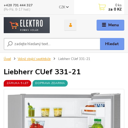
0
ks
+420 731 444 327
CZK
za
0 Kč
(Po-Pá, 8-17 hod.)
Menu
Hledat
Úvod
Volně stojící spotřebiče
Liebherr CUef 331-21
Liebherr CUef 331-21
ZÁRUKA 5 LET
DOPRAVA ZDARMA