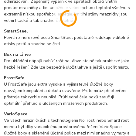
odmrazování. Zapěněný výparník ve spirálách obtáčí vnitřní
prostor mrazničky a tím umožňuje velmi rychlou teplotní výměnu s
extrémně nízkou spotřebou energie. Vnitřní stěny mrazničky jsou
velmi hladké a tak snadno čistitelné.
SmartSteel
Povrch z nerezové oceli SmartSteel podstatně redukuje viditelné
otisky prstů a snadno se čistí.
Box na láhve
Pro ukládání nápojů nabízí rošt na láhve stejně tak praktické jako
hezké řešení. Zde lze bezpečně uložit lahve a ještě uspořit místo.
FrostSafe
U FrostSafe jsou extra vysoké a vyjímatelné úložné boxy
navzájem kompaktní a dokola uzavřené. Proto mráz při otevření
přístroje tak rychle neuniká. Průhledná čela boxů zaručují
optimální přehled o uložených mražených produktech.
VarioSpace
Ve všech mrazničkách s technologiemi NoFrost, nebo SmartFrost
mohou být díky variabilnímu prostorovému řešení VarioSpace
úložné boxy a skleněné úložné police mezi nimi snadno vyjmuty a