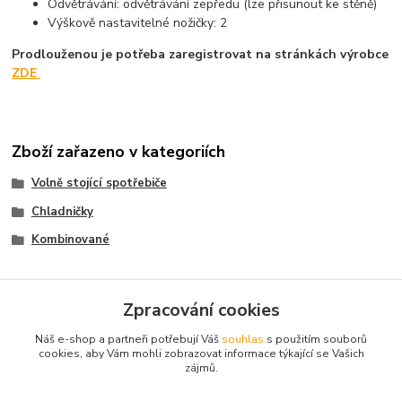
Odvětrávání: odvětrávání zepředu (lze přisunout ke stěně)
Výškově nastavitelné nožičky: 2
Prodlouženou je potřeba zaregistrovat na stránkách výrobce
ZDE
Zboží zařazeno v kategoriích
Volně stojící spotřebiče
Chladničky
Kombinované
Zpracování cookies
Náš e-shop a partneři potřebují Váš
souhlas
s použitím souborů
cookies, aby Vám mohli zobrazovat informace týkající se Vašich
Informace pro zákazníky
zájmů.