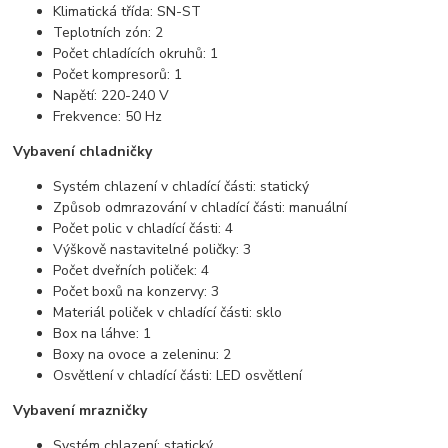
Klimatická třída: SN-ST
Teplotních zón: 2
Počet chladících okruhů: 1
Počet kompresorů: 1
Napětí: 220-240 V
Frekvence: 50 Hz
Vybavení chladničky
Systém chlazení v chladící části: statický
Způsob odmrazování v chladící části: manuální
Počet polic v chladící části: 4
Výškově nastavitelné poličky: 3
Počet dveřních poliček: 4
Počet boxů na konzervy: 3
Materiál poliček v chladící části: sklo
Box na láhve: 1
Boxy na ovoce a zeleninu: 2
Osvětlení v chladící části: LED osvětlení
Vybavení mrazničky
Systém chlazení: statický