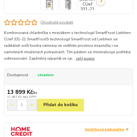
Ohodnotit produkt
Kombinovaná chladnička s mrazákem s technologií SmartFrost Liebherr
CUef 331-21 SmartFrostS technologií SmartFrost od Liebherr se
radikálně sníží tvorba námrazy ve vnitřním prostoru mrazničky i na
samotných mražených potravinách. Tím pádem se minimalizuje potřeba
odmrazování. Zapěněný výparník ve sp...
celý popis
Dostupnost
skladem
13 899 Kč
/
ks
11 487 Kč
bez DPH
Přidat do košíku
Splátková kalkulačka