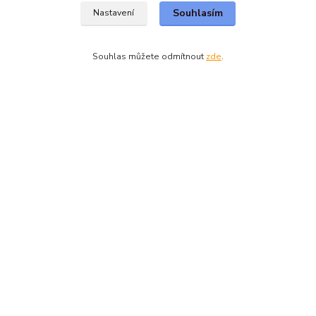
O nás
Souhlasím
Nastavení
Jak nakupovat
Obchodní podmínky
Kontakty
Souhlas můžete odmítnout
zde
.
Nejčtenější na blogu
Kde nás najdete
Dětmarovice 25
Dětmarovice, 735 71
Kontakty
+420 731 444 327