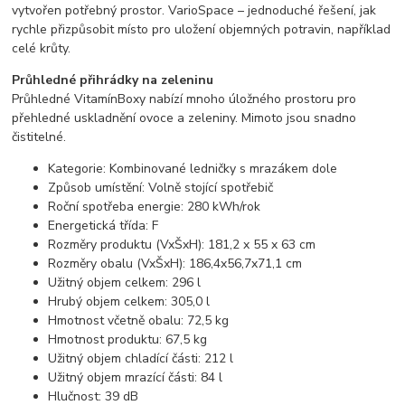
vytvořen potřebný prostor. VarioSpace – jednoduché řešení, jak
rychle přizpůsobit místo pro uložení objemných potravin, například
celé krůty.
Průhledné přihrádky na zeleninu
Průhledné VitamínBoxy nabízí mnoho úložného prostoru pro
přehledné uskladnění ovoce a zeleniny. Mimoto jsou snadno
čistitelné.
Kategorie: Kombinované ledničky s mrazákem dole
Způsob umístění: Volně stojící spotřebič
Roční spotřeba energie: 280 kWh/rok
Energetická třída: F
Rozměry produktu (VxŠxH): 181,2 x 55 x 63 cm
Rozměry obalu (VxŠxH): 186,4x56,7x71,1 cm
Užitný objem celkem: 296 l
Hrubý objem celkem: 305,0 l
Hmotnost včetně obalu: 72,5 kg
Hmotnost produktu: 67,5 kg
Užitný objem chladící části: 212 l
Užitný objem mrazící části: 84 l
Hlučnost: 39 dB