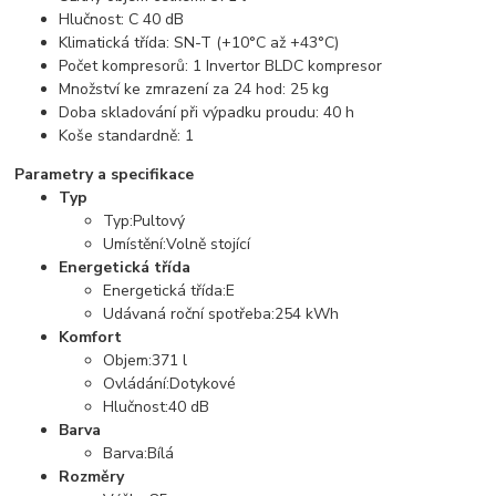
Hlučnost: C 40 dB
Klimatická třída: SN-T (+10°C až +43°C)
Počet kompresorů: 1 Invertor BLDC kompresor
Množství ke zmrazení za 24 hod: 25 kg
Doba skladování při výpadku proudu: 40 h
Koše standardně: 1
Parametry a specifikace
Typ
Typ:Pultový
Umístění:Volně stojící
Energetická třída
Energetická třída:E
Udávaná roční spotřeba:254 kWh
Komfort
Objem:371 l
Ovládání:Dotykové
Hlučnost:40 dB
Barva
Barva:Bílá
Rozměry