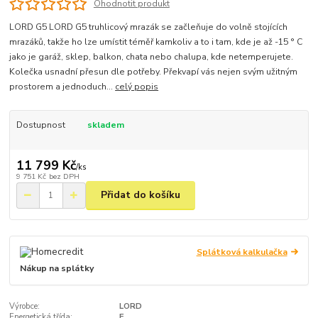
Ohodnotit produkt
LORD G5 LORD G5 truhlicový mrazák se začleňuje do volně stojících
mrazáků, takže ho lze umístit téměř kamkoliv a to i tam, kde je až -15 ° C
jako je garáž, sklep, balkon, chata nebo chalupa, kde netemperujete.
Kolečka usnadní přesun dle potřeby. Překvapí vás nejen svým užitným
prostorem a jednoduch...
celý popis
Dostupnost
skladem
11 799 Kč
/
ks
9 751 Kč
bez DPH
Přidat do košíku
Splátková kalkulačka
Nákup na splátky
Výrobce:
LORD
Energetická třída:
E