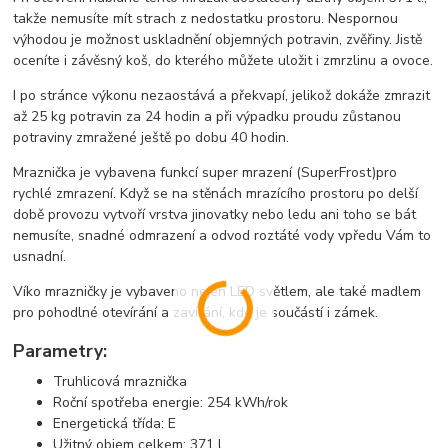
takže nemusíte mít strach z nedostatku prostoru. Nespornou
výhodou je možnost uskladnění objemných potravin, zvěřiny. Jistě
oceníte i závěsný koš, do kterého můžete uložit i zmrzlinu a ovoce.
I po stránce výkonu nezaostává a překvapí, jelikož dokáže zmrazit
až 25 kg potravin za 24 hodin a při výpadku proudu zůstanou
potraviny zmražené ještě po dobu 40 hodin.
Mraznička je vybavena funkcí super mrazení (SuperFrost)pro
rychlé zmrazení. Když se na stěnách mrazícího prostoru po delší
době provozu vytvoří vrstva jinovatky nebo ledu ani toho se bát
nemusíte, snadné odmrazení a odvod roztáté vody vpředu Vám to
usnadní.
Víko mrazničky je vybaveno nejen LED světlem, ale také madlem
pro pohodlné otevírání a zavírání, kde je součástí i zámek.
Parametry:
Truhlicová mraznička
Roční spotřeba energie: 254 kWh/rok
Energetická třída: E
Užitný objem celkem: 371 l