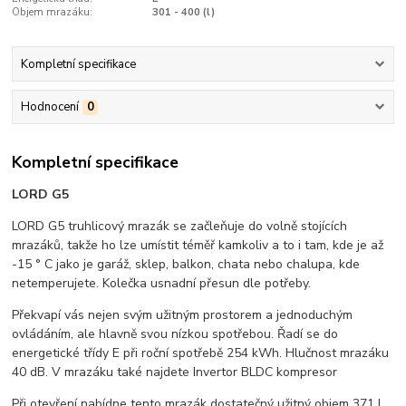
Objem mrazáku:
301 - 400 (l)
Kompletní specifikace
Hodnocení
0
Kompletní specifikace
LORD G5
LORD G5 truhlicový mrazák se začleňuje do volně stojících
mrazáků, takže ho lze umístit téměř kamkoliv a to i tam, kde je až
-15 ° C jako je garáž, sklep, balkon, chata nebo chalupa, kde
netemperujete. Kolečka usnadní přesun dle potřeby.
Překvapí vás nejen svým užitným prostorem a jednoduchým
ovládáním, ale hlavně svou nízkou spotřebou. Řadí se do
energetické třídy E při roční spotřebě 254 kWh. Hlučnost mrazáku
40 dB. V mrazáku také najdete Invertor BLDC kompresor
Při otevření nabídne tento mrazák dostatečný užitný objem 371 l.,