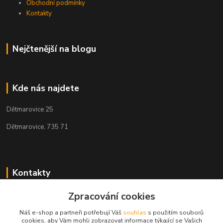
Obchodní podmínky
Kontakty
Nejčtenější na blogu
Kde nás najdete
Dětmarovice 25
Dětmarovice, 735 71
Kontakty
+420 731 444 327
Zpracování cookies
(Po-Pá, 8-17 hod.)
Náš e-shop a partneři potřebují Váš
souhlas
s použitím souborů
cookies, aby Vám mohli zobrazovat informace týkající se Vašich