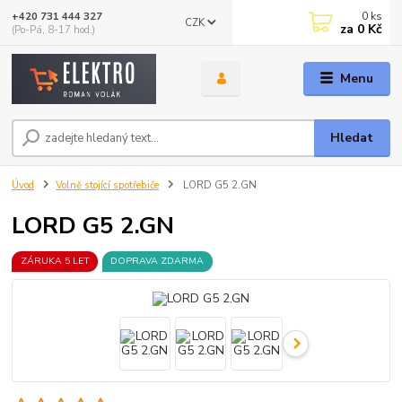
0
ks
+420 731 444 327
CZK
za
0 Kč
(Po-Pá, 8-17 hod.)
Menu
Hledat
Úvod
Volně stojící spotřebiče
LORD G5 2.GN
LORD G5 2.GN
ZÁRUKA 5 LET
DOPRAVA ZDARMA