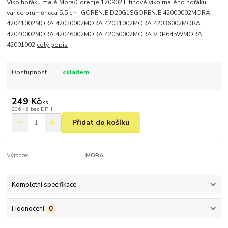
Víko hořáku malé Mora/Gorenje 120902 Litinové víko malého hořáku
vařiče průměr cca 5,5 cm GORENJE D20G1SGORENJE 42000002MORA
42041002MORA 42030002MORA 42031002MORA 42036002MORA
42040002MORA 42046002MORA 42050002MORA VDP645WMORA
42001002
celý popis
Dostupnost
skladem
249 Kč
/
ks
206 Kč
bez DPH
Přidat do košíku
Výrobce:
MORA
Kompletní specifikace
Hodnocení
0