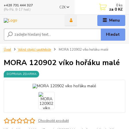
0
ks
+420 731 444 327
CZK
za
0 Kč
(Po-Pá, 8-17 hod.)
Menu
Hledat
Úvod
Volně stojící spotřebiče
MORA 120902 víko hořáku malé
MORA 120902 víko hořáku malé
DOPRAVA ZDARMA
Ohodnotit produkt