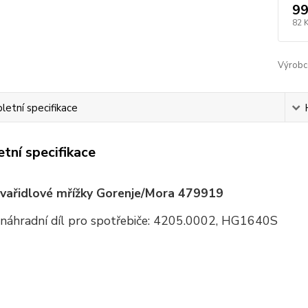
99
82 
Výrobc
etní specifikace
tní specifikace
vařidlové mřížky Gorenje/Mora 479919
náhradní díl pro spotřebiče: 4205.0002, HG1640S