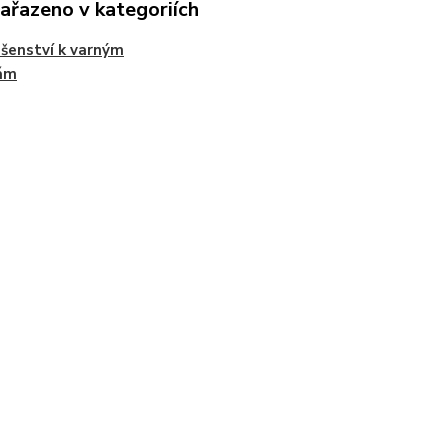
zařazeno v kategoriích
ušenství k varným
ám