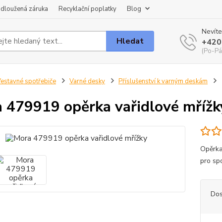
dloužená záruka
Recyklační poplatky
Blog
Nevíte
Hledat
+420
(Po-Pá
estavné spotřebiče
Varné desky
Příslušenství k varným deskám
 479919 opěrka vařidlové mřížk
Opěrka
pro sp
Dos