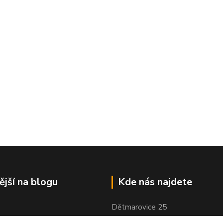
ější na blogu
Kde nás najdete
Dětmarovice 25