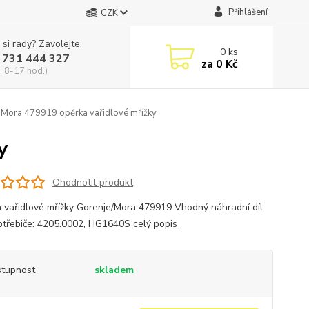
Přihlášení
CZK
 si rady? Zavolejte.
0
ks
 731 444 327
za
0 Kč
, 8-17 hod.)
Mora 479919 opěrka vařidlové mřížky
y
Ohodnotit produkt
 vařidlové mřížky Gorenje/Mora 479919 Vhodný náhradní díl
otřebiče: 4205.0002, HG1640S
celý popis
tupnost
skladem