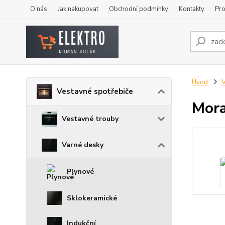
O nás
Jak nakupovat
Obchodní podmínky
Kontakty
Pro
Úvod
V
Vestavné spotřebiče
Mora
Vestavné trouby
Varné desky
Plynové
Sklokeramické
Indukční