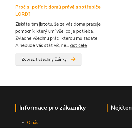
Proč si pořídit domů právě spotřebiče
LORD?
Získáte tím jistotu, že za vás doma pracuje
pomocník, který umí vše, co je potřeba.
Zvládne všechnu práci, kterou mu zadáte.
A nebude vás stát víc, ne...
číst celé
Zobrazit všechny články
Informace pro zákazníky
Nejčten
O nás
Jak nakupovat