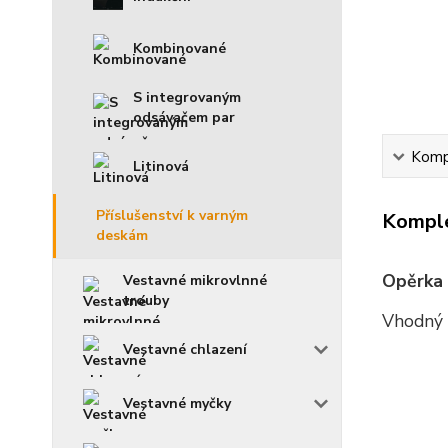
Kombinované
S integrovaným
odsávačem par
Kompl
Litinová
Příslušenství k varným
Komple
deskám
Opěrka 
Vestavné mikrovlnné
trouby
Vhodný 
Vestavné chlazení
Vestavné myčky