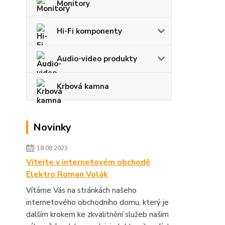
Monitory
Hi-Fi komponenty
Audio-video produkty
Krbová kamna
Novinky
18.08.2023
Vítejte v internetovém obchodě
Elektro Roman Volák
Vítáme Vás na stránkách našeho
internetového obchodního domu, který je
dalším krokem ke zkvalitnění služeb našim