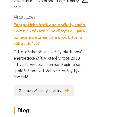
zákazníkům. Jako prodejci elektroniky...
číst
celé
18.08.2023
Energetické štítky se dočkaly změn.
Co z nich zákazníci nově vyčtou, jaká
označení se změnila a proč k tomu
vůbec došlo?
Od letošního března začaly platit nové
energetické štítky, které v roce 2019
schválila Evropská komise. Pojďme se
společně podívat, čeho se změny týka...
číst celé
Zobrazit všechny novinky
Blog