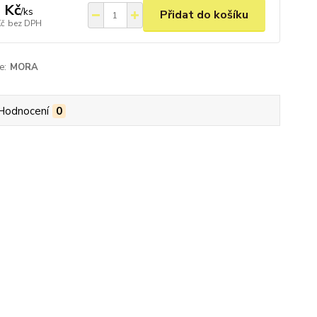
 Kč
/
ks
Přidat do košíku
Kč
bez DPH
e:
MORA
Hodnocení
0