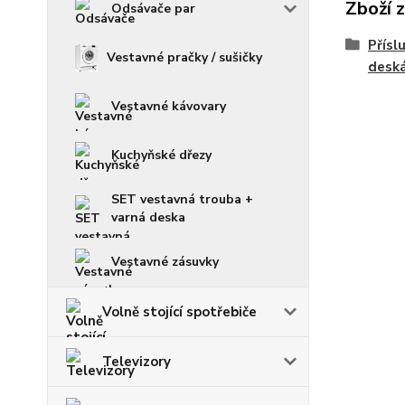
Zboží 
Odsávače par
Přísl
Vestavné pračky / sušičky
desk
Vestavné kávovary
Kuchyňské dřezy
SET vestavná trouba +
varná deska
Vestavné zásuvky
Volně stojící spotřebiče
Televizory