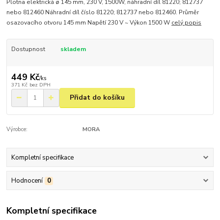
Plotna elektrická ø 145 mm, 230 V, 1500W, náhradní díl 81220; 812737
nebo 812460 Náhradní díl číslo 81220; 812737 nebo 812460. Průměr
osazovacího otvoru 145 mm Napětí 230 V ~ Výkon 1500 W
celý popis
Dostupnost
skladem
449 Kč
/
ks
371 Kč
bez DPH
Přidat do košíku
Výrobce:
MORA
Kompletní specifikace
Hodnocení
0
Kompletní specifikace