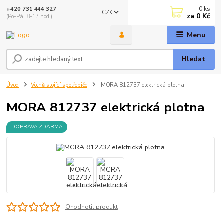
0
ks
+420 731 444 327
CZK
za
0 Kč
(Po-Pá, 8-17 hod.)
Menu
Hledat
Úvod
Volně stojící spotřebiče
MORA 812737 elektrická plotna
MORA 812737 elektrická plotna
DOPRAVA ZDARMA
Ohodnotit produkt