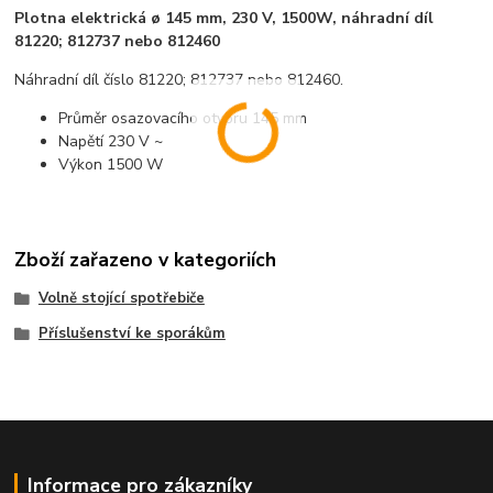
Plotna elektrická ø 145 mm, 230 V, 1500W, náhradní díl
81220; 812737 nebo 812460
Náhradní díl číslo 81220; 812737 nebo 812460.
Průměr osazovacího otvoru 145 mm
Napětí 230 V ~
Výkon 1500 W
Zboží zařazeno v kategoriích
Volně stojící spotřebiče
Příslušenství ke sporákům
Informace pro zákazníky