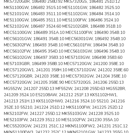
MK57320GBR, 186480 258D.92 MK57320GS, 186481 251D.12
MK51100GW, 186482 3515.10 ME51101GW, 186482 3525.10
ME52101GW, 186483 3511.10 ME51102GW, 186484 3514.10
ME51100GW, 186485 3511.10 ME51100FW, 186486 3524.10
ME52102GW, 186487 3524.60 ME52102GBR, 186488 351B.10
MEC51100GW, 186489 351A.10 MEC51100FW, 186490 354B.10
MEC56101GW, 186491 354B.10 MEC56301GW, 186492 354B.10
MEC56302FW, 186493 354B.10 MEC56101FW, 186494 354B.10
MEC56102FW, 186495 354D.10 MEC56103GW, 186496 354B.10
MEC56102GW, 186497 3583.10 ME57103GW, 186498 3583.60
ME57103GBR, 186499 358B.10 MEC57120GW, 241200 358E.10
MEC57120GW1, 241201 358H.10 MEC57102GW, 241202 358E.60
MEC57120GBR, 241203 358E.10 MEC57302GW, 241204 358E.10
MEC57320GW, 241205 358E.90 MEC57320GS, 241206 255D.13
MG552W, 241207 255D.13 MF552W, 241208 255D.63 MG552BR,
241209 3524.10 E52108AW, 241212 251F.13 KK51102HW1,
241213 251H.13 KK51102HW0, 241216 3524.10 55210, 241216
352E.10 55210, 241224 251D.12 MK51100FW, 241225 252D.12
MK52102FW, 241227 255D.12 MK55103GW, 241228 3525.10
ME52103FW, 241229 3512.10 ME51102FW, 241230 355A.10
MEC55203GW, 241231 251C.12 MKN51100FW2, 241231 251C.12
MKN51100FW3, 241232 252C.12 MKN52101GW, 241233 355G.10