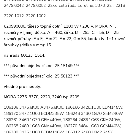
2479.6042, 2479.6052, 22xx, celá řada Euroline, 3370, 22.., 2218
2220.1012, 2220.1002
620990000, těleso topné dolní, 1100 W / 230 V, MORA, NT,
rozměry v [mm]: délka: A = 460, šířka: B = 293, C = 55, D = 25,
rozměr příruby (E x F): E = 72, F = 22, G = 55, kontakty: 1+1 rovné,
šroubky (délka v mm): 15
náhrada 50123, 1514,
*** původní objednací kód: 25 15149 ***
*** původní objednací kód: 25 50123 ***
vhodné pro modely:
MORA 2275, 3370, 2220, 2240 typ 6209
186106 3476.6K00 A3476.6K00, 186166 3428.1U00 EDM145W,
186170 3472.1U00 ECDM335W, 186248 3430.1G70 GEM240W,
186261 3460.1G70 GEM440W, 186264 2486.1G63 GKM240W,
186268 2489.1G63 GKM440W, 186270 3484.1G60 GCM440W,
186308 3435.1U00 ECDM146W, 186312 2460.10M2 245X,