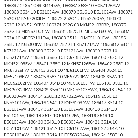
186337 2485.1G83 KM145W, 186367 358F.10 EC57126AW,
186368 3524.10 E52103AW, 186370 3516.10 E51102AW, 186371
252C.62 KN52260IBR, 186372 252C.12 KN52260IW, 186373
252C.12 KN52190IW, 186374 252G.63 MKN52103FBR, 186375
252G.13 MKN52103FW, 186381 352C.10 MEC52160FW, 186382
352A.10 MEC52101FW, 186383 3511.10 ME51101FW, 186385
255D.12 K55303IW, 186387 252D.11 K52121AW, 186388 258D.11
K57121AW, 186389 3522.10 E52121AW, 186390 352B.10
EC52121AW, 186391 358G.10 EC57351AW, 186400 252C.12
MKN52103FW, 186401 258C.12 MKN57126FW, 186402 258D.12
MK57329FW, 186403 3511.10 ME51101FW, 186404 3524.10
ME52103FW, 186405 3583.10 ME57229FW, 186406 352A.10
MEC52102FW, 186407 354D.10 MEC56103FW, 186408 358E.10
MEC57329FW, 186409 355C.10 MEC55103FWK, 186413 254D.12
K56320AW, 186414 258D.12 K57322AW, 186415 255C.12
KN55101AW, 186416 254C.12 KN56103AW, 186417 3514.10
E51101AW, 186417 3514.10 E51102AW, 186418 3514.10
E51101IW, 186418 3514.10 E51102IW, 186419 3543.10
E56103AW, 186420 3543.10 E56303AW, 186421 351A.10
EC51101AW, 186421 351A.10 EC51102AW, 186422 354A.10
EC56103AW, 186423 354A.10 EC56320AW, 186424 358F.10