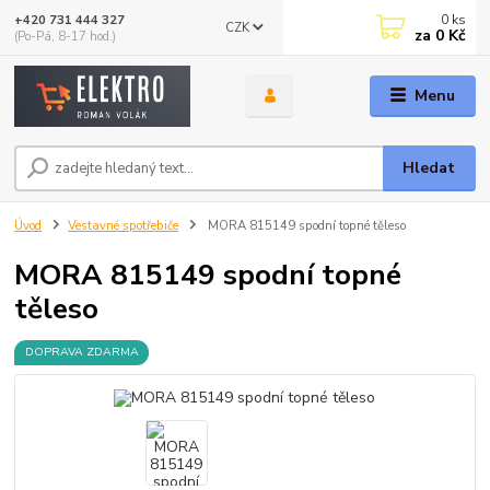
0
ks
+420 731 444 327
CZK
za
0 Kč
(Po-Pá, 8-17 hod.)
Menu
Hledat
Úvod
Vestavné spotřebiče
MORA 815149 spodní topné těleso
MORA 815149 spodní topné
těleso
DOPRAVA ZDARMA