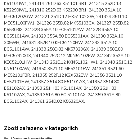
K51101IW1, 241314 251D.63 K51101IBR1, 241315 252D.13
K52290IW1, 241316 252D.63 K52290IBR1, 241320 351A.10
MEC51202GW, 241321 251D.12 MK51102GW, 241324 351J.10
MEC51100FW1, 241326 255D.82 MK55103GX, 241327 255D.82
K55303IX, 241328 355A.10 EC55101AW, 241328 356A.10
EC55101AW, 241329 355A.80 EC55301AX, 241330 352A.10
309WH, 241331 352B.10 KEC52120HW, 241333 351A.10
EC51101AW, 241338 258D.82 MK57320GX, 241339 358E.80
MEC57320GX, 241340 252C.12 MKN52102FW, 241342 352A.10
KEC52101HW, 241343 251E.12 KKN51102HW1, 241348 251C.12
KN51100AW, 241350 3521.10 ME52101FW, 241351 3521.60
ME52101FBR, 241355 252F.12 KSX532EW, 241356 3521.10
KE52101HW, 241357 3514.80 E51101AX, 241357 3514.80
E51102AX, 241358 251H.83 K51101AX, 241358 251H.83
K51102AX, 241359 351A.80 EC 51101AX, 241359 351A.80
EC51102AX, 241361 254D.82 K56320AX,
Zboží zařazeno v kategoriích