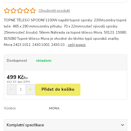
Ohodnotit produkt
TOPNÉ TĚLESO SPODNÍ 1100W napětí topné spirály: 230Vrozměry topné
tyče: 465 x 290 mmrozměry příruby: 70 x 22mmrozteč vývodů spirály:
25mmrozteč šroubů: 56mm Náhrada za topné těleso Mora: 50123, 15080,
815080 Topné těleso Mora je vhodné do těchto typů sporáků značky
Mora:2423.1012, 2430.1002, 2430.10...
celý popis
Dostupnost
skladem
499 Kč
/
ks
412 Kč
bez DPH
Přidat do košíku
Výrobce:
MORA
Kompletní specifikace