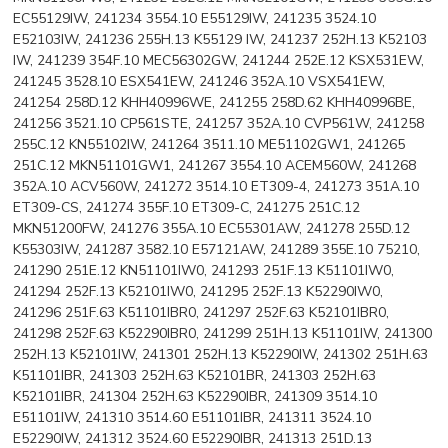
EC55129IW, 241234 3554.10 E55129IW, 241235 3524.10
E52103IW, 241236 255H.13 K55129 IW, 241237 252H.13 K52103
IW, 241239 354F.10 MEC56302GW, 241244 252E.12 KSX531EW,
241245 3528.10 ESX541EW, 241246 352A.10 VSX541EW,
241254 258D.12 KHH40996WE, 241255 258D.62 KHH40996BE,
241256 3521.10 CP561STE, 241257 352A.10 CVP561W, 241258
255C.12 KN55102IW, 241264 3511.10 ME51102GW1, 241265
251C.12 MKN51101GW1, 241267 3554.10 ACEM560W, 241268
352A.10 ACV560W, 241272 3514.10 ET309-4, 241273 351A.10
ET309-CS, 241274 355F.10 ET309-C, 241275 251C.12
MKN51200FW, 241276 355A.10 EC55301AW, 241278 255D.12
K55303IW, 241287 3582.10 E57121AW, 241289 355E.10 75210,
241290 251E.12 KN51101IW0, 241293 251F.13 K51101IW0,
241294 252F.13 K52101IW0, 241295 252F.13 K52290IW0,
241296 251F.63 K51101IBR0, 241297 252F.63 K52101IBR0,
241298 252F.63 K52290IBR0, 241299 251H.13 K51101IW, 241300
252H.13 K52101IW, 241301 252H.13 K52290IW, 241302 251H.63
K51101IBR, 241303 252H.63 K52101BR, 241303 252H.63
K52101IBR, 241304 252H.63 K52290IBR, 241309 3514.10
E51101IW, 241310 3514.60 E51101IBR, 241311 3524.10
E52290IW, 241312 3524.60 E52290IBR, 241313 251D.13