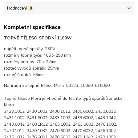
Hodnocení
0
Kompletní specifikace
TOPNÉ TĚLESO SPODNÍ
1100W
napětí topné spirály: 230V
rozměry topné tyče: 465 x 290 mm
rozměry příruby: 70 x 22mm
rozteč vývodů spirály: 25mm
rozteč šroubů: 56mm
Náhrada za topné těleso Mora: 50123, 15080, 815080
Topné těleso Mora je vhodné do těchto typů sporáků značky
Mora:
2423.1012, 2430.1002, 2430.1012, 2430.6002, 2430.6012,
2431.1002, 2431.6002, 2433.1002, 2433.6002, 2443.1042,
2443.6042, 2460.1R12, 2463.1002, 2463.6002, 2470.1002,
2470.1012, 2470.1032, 2470.6002, 2470.6032, 2476.1002,
2476.1032, 2476.6002, 2476.6032, 2479.1042, 2479.1052,