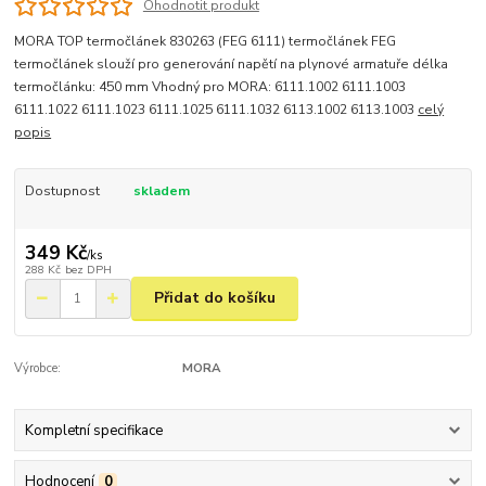
Ohodnotit produkt
MORA TOP termočlánek 830263 (FEG 6111) termočlánek FEG
termočlánek slouží pro generování napětí na plynové armatuře délka
termočlánku: 450 mm Vhodný pro MORA: 6111.1002 6111.1003
6111.1022 6111.1023 6111.1025 6111.1032 6113.1002 6113.1003
celý
popis
Dostupnost
skladem
349 Kč
/
ks
288 Kč
bez DPH
Přidat do košíku
Výrobce:
MORA
Kompletní specifikace
Hodnocení
0