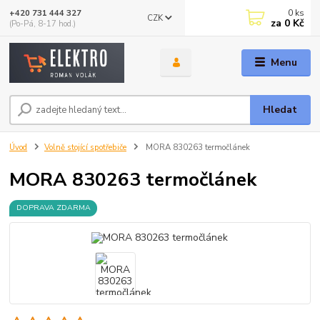
0
ks
+420 731 444 327
CZK
za
0 Kč
(Po-Pá, 8-17 hod.)
Menu
Hledat
Úvod
Volně stojící spotřebiče
MORA 830263 termočlánek
MORA 830263 termočlánek
DOPRAVA ZDARMA