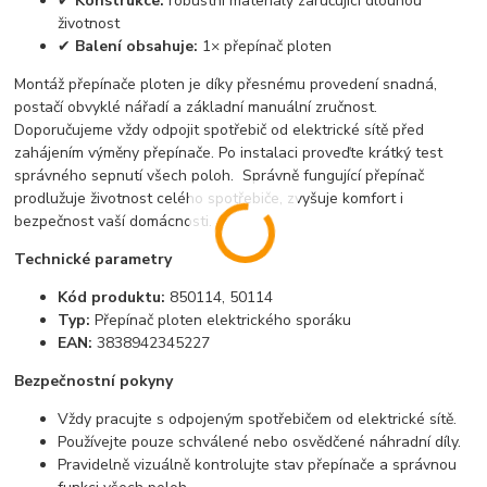
✔
Konstrukce:
robustní materiály zaručující dlouhou
životnost
✔
Balení obsahuje:
1× přepínač ploten
Montáž přepínače ploten je díky přesnému provedení snadná,
postačí obvyklé nářadí a základní manuální zručnost.
Doporučujeme vždy odpojit spotřebič od elektrické sítě před
zahájením výměny přepínače. Po instalaci proveďte krátký test
správného sepnutí všech poloh. Správně fungující přepínač
prodlužuje životnost celého spotřebiče, zvyšuje komfort i
bezpečnost vaší domácnosti.
Technické parametry
Kód produktu:
850114, 50114
Typ:
Přepínač ploten elektrického sporáku
EAN:
3838942345227
Bezpečnostní pokyny
Vždy pracujte s odpojeným spotřebičem od elektrické sítě.
Používejte pouze schválené nebo osvědčené náhradní díly.
Pravidelně vizuálně kontrolujte stav přepínače a správnou