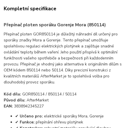
Kompletní specifikace
Přepínač ploten sporáku Gorenje Mora (850114)
Přepínač ploten GOR850114 je důležitý náhradní díl určený pro
sporáky značky Mora a Gorenje. Tento přepínač umožňuje
spolehlivou regulaci elektrických plotýnek a zajišťuje snadné
ovládání teploty během vaření. Jeho použití přispívá k optimální
funkčnosti vašeho spotřebiče a bezpečnosti při každodenním
provozu. Přepínač je vhodný jako alternativa k originálním dílům s
OEM kódem 850114 nebo 50114. Díky precizní konstrukci z
kvalitních materiálů AfterMarket je to spolehlivá volba pro
dlouhodobý provoz sporáku.
Kód dílu:
GOR850114 / 850114 / 50114
Původ dílu:
AfterMarket
EAN:
3838942345227
✔
Určeno pro:
elektrické sporáky Mora, Gorenje
✔
Funkce:
přepínání ohřevu plotýnek