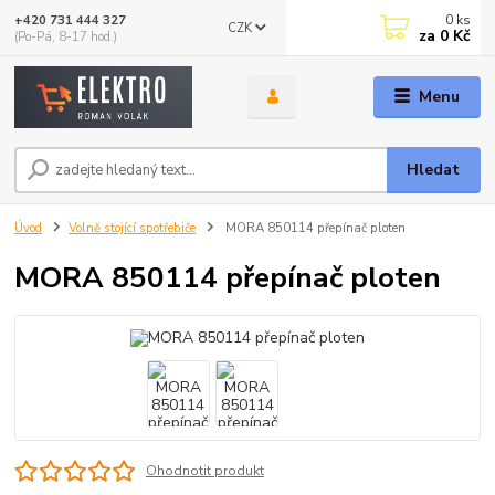
0
ks
+420 731 444 327
CZK
za
0 Kč
(Po-Pá, 8-17 hod.)
Menu
Hledat
Úvod
Volně stojící spotřebiče
MORA 850114 přepínač ploten
MORA 850114 přepínač ploten
Ohodnotit produkt