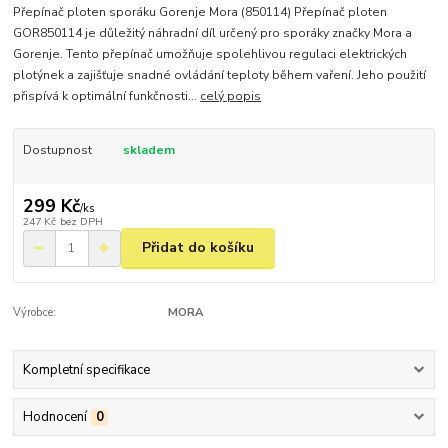
Přepínač ploten sporáku Gorenje Mora (850114) Přepínač ploten
GOR850114 je důležitý náhradní díl určený pro sporáky značky Mora a
Gorenje. Tento přepínač umožňuje spolehlivou regulaci elektrických
plotýnek a zajišťuje snadné ovládání teploty během vaření. Jeho použití
přispívá k optimální funkčnosti...
celý popis
Dostupnost
skladem
299 Kč
/
ks
247 Kč
bez DPH
Přidat do košíku
Výrobce:
MORA
Kompletní specifikace
Hodnocení
0