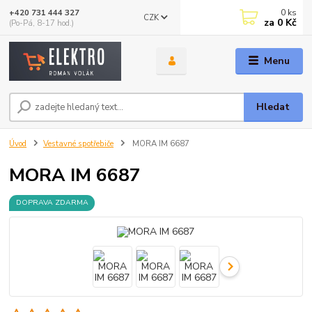
0
ks
+420 731 444 327
CZK
za
0 Kč
(Po-Pá, 8-17 hod.)
Menu
Hledat
Úvod
Vestavné spotřebiče
MORA IM 6687
MORA IM 6687
DOPRAVA ZDARMA