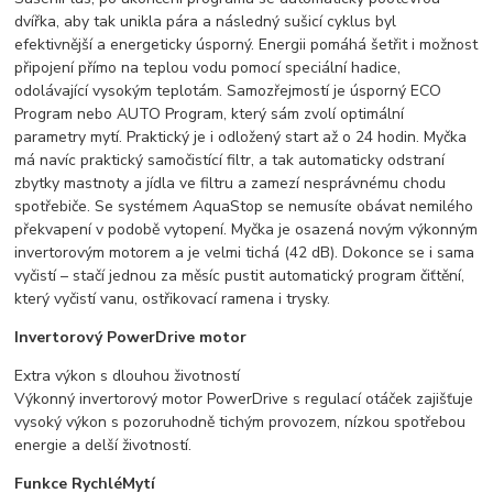
dvířka, aby tak unikla pára a následný sušicí cyklus byl
efektivnější a energeticky úsporný. Energii pomáhá šetřit i možnost
připojení přímo na teplou vodu pomocí speciální hadice,
odolávající vysokým teplotám. Samozřejmostí je úsporný ECO
Program nebo AUTO Program, který sám zvolí optimální
parametry mytí. Praktický je i odložený start až o 24 hodin. Myčka
má navíc praktický samočistící filtr, a tak automaticky odstraní
zbytky mastnoty a jídla ve filtru a zamezí nesprávnému chodu
spotřebiče. Se systémem AquaStop se nemusíte obávat nemilého
překvapení v podobě vytopení. Myčka je osazená novým výkonným
invertorovým motorem a je velmi tichá (42 dB). Dokonce se i sama
vyčistí – stačí jednou za měsíc pustit automatický program čiťtění,
který vyčistí vanu, ostřikovací ramena i trysky.
Invertorový PowerDrive motor
Extra výkon s dlouhou životností
Výkonný invertorový motor PowerDrive s regulací otáček zajišťuje
vysoký výkon s pozoruhodně tichým provozem, nízkou spotřebou
energie a delší životností.
Funkce RychléMytí