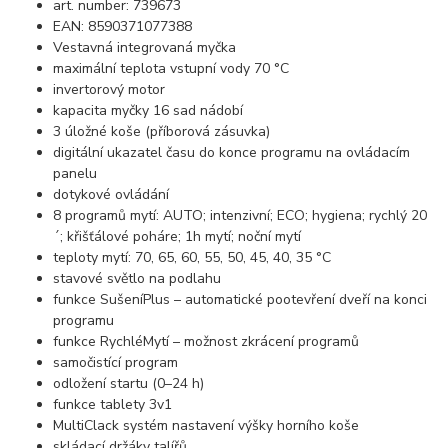
art. number: 739673
EAN: 8590371077388
Vestavná integrovaná myčka
maximální teplota vstupní vody 70 °C
invertorový motor
kapacita myčky 16 sad nádobí
3 úložné koše (příborová zásuvka)
digitální ukazatel času do konce programu na ovládacím
panelu
dotykové ovládání
8 programů mytí: AUTO; intenzivní; ECO; hygiena; rychlý 20
´; křišťálové poháre; 1h mytí; noční mytí
teploty mytí: 70, 65, 60, 55, 50, 45, 40, 35 °C
stavové světlo na podlahu
funkce SušeníPlus – automatické pootevření dveří na konci
programu
funkce RychléMytí – možnost zkrácení programů
samočistící program
odložení startu (0–24 h)
funkce tablety 3v1
MultiClack systém nastavení výšky horního koše
skládací držáky talířů