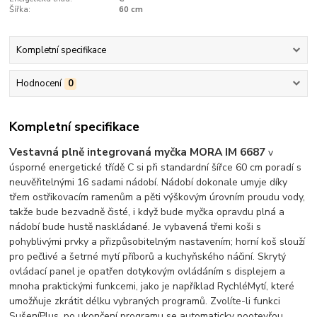
Šířka:
60 cm
Kompletní specifikace
Hodnocení
0
Kompletní specifikace
Vestavná plně integrovaná myčka MORA IM 6687
v
úsporné energetické třídě C si při standardní šířce 60 cm poradí s
neuvěřitelnými 16 sadami nádobí. Nádobí dokonale umyje díky
třem ostřikovacím ramenům a pěti výškovým úrovním proudu vody,
takže bude bezvadně čisté, i když bude myčka opravdu plná a
nádobí bude hustě naskládané. Je vybavená třemi koši s
pohyblivými prvky a přizpůsobitelným nastavením; horní koš slouží
pro pečlivé a šetrné mytí příborů a kuchyňského náčiní. Skrytý
ovládací panel je opatřen dotykovým ovládáním s displejem a
mnoha praktickými funkcemi, jako je například RychléMytí, které
umožňuje zkrátit délku vybraných programů. Zvolíte-li funkci
SušeníPlus, po ukončení programu se automaticky pootevřou