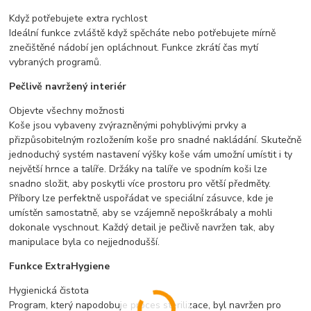
Když potřebujete extra rychlost
Ideální funkce zvláště když spěcháte nebo potřebujete mírně
znečištěné nádobí jen opláchnout. Funkce zkrátí čas mytí
vybraných programů.
Pečlivě navržený interiér
Objevte všechny možnosti
Koše jsou vybaveny zvýrazněnými pohyblivými prvky a
přizpůsobitelným rozložením koše pro snadné nakládání. Skutečně
jednoduchý systém nastavení výšky koše vám umožní umístit i ty
největší hrnce a talíře. Držáky na talíře ve spodním koši lze
snadno složit, aby poskytli více prostoru pro větší předměty.
Příbory lze perfektně uspořádat ve speciální zásuvce, kde je
umístěn samostatně, aby se vzájemně nepoškrábaly a mohli
dokonale vyschnout. Každý detail je pečlivě navržen tak, aby
manipulace byla co nejjednodušší.
Funkce ExtraHygiene
Hygienická čistota
Program, který napodobuje proces sterilizace, byl navržen pro