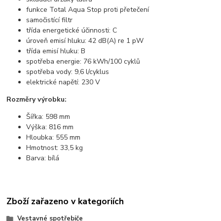
funkce Total Aqua Stop proti přetečení
samočistící filtr
třída energetické účinnosti: C
úroveň emisí hluku: 42 dB(A) re 1 pW
třída emisí hluku: B
spotřeba energie: 76 kWh/100 cyklů
spotřeba vody: 9,6 l/cyklus
elektrické napětí: 230 V
Rozměry výrobku:
Šířka: 598 mm
Výška: 816 mm
Hloubka: 555 mm
Hmotnost: 33,5 kg
Barva: bílá
Zboží zařazeno v kategoriích
Vestavné spotřebiče