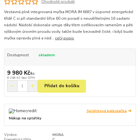
Ohodnotit produkt
Vestavná plně integrovaná myčka MORA IM 6687 v úsporné energetické
třídě C si při standardní šířce 60 cm poradí s neuvěřitelnými 16 sadami
nádobí. Nádobí dokonale umyje díky třem ostřikovacím ramenům a pěti
výškovým úrovním proudu vody, takže bude bezvadně čisté, i když bude
myčka opravdu plná a nád...
celý popis
Dostupnost
skladem
9 980 Kč
/
ks
8 248 Kč
bez DPH
Přidat do košíku
Splátková kalkulačka
Nákup na splátky
Výrobce:
MORA
Energetická třída:
C