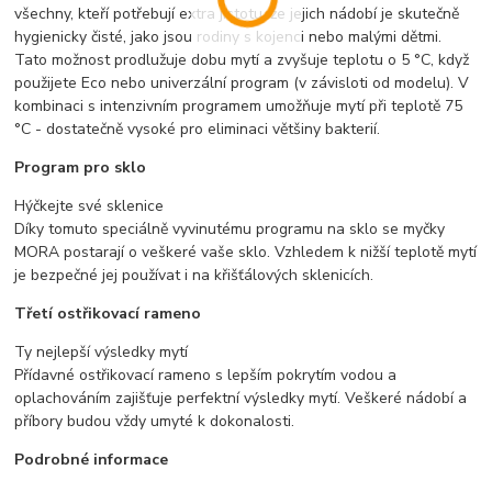
všechny, kteří potřebují extra jistotu, že jejich nádobí je skutečně
hygienicky čisté, jako jsou rodiny s kojenci nebo malými dětmi.
Tato možnost prodlužuje dobu mytí a zvyšuje teplotu o 5 °C, když
použijete Eco nebo univerzální program (v závisloti od modelu). V
kombinaci s intenzivním programem umožňuje mytí při teplotě 75
°C - dostatečně vysoké pro eliminaci většiny bakterií.
Program pro sklo
Hýčkejte své sklenice
Díky tomuto speciálně vyvinutému programu na sklo se myčky
MORA postarají o veškeré vaše sklo. Vzhledem k nižší teplotě mytí
je bezpečné jej používat i na křišťálových sklenicích.
Třetí ostřikovací rameno
Ty nejlepší výsledky mytí
Přídavné ostřikovací rameno s lepším pokrytím vodou a
oplachováním zajišťuje perfektní výsledky mytí. Veškeré nádobí a
příbory budou vždy umyté k dokonalosti.
Podrobné informace