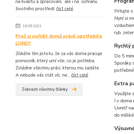
Program
na kvalitu a zpracování, ale i na ochranu
životního prostředí.
číst celé
Fritujte 
Nyní si m
vzduchem 
18.08.2023
ryb, zele
Proč si pořídit domů právě spotřebiče
LORD?
Rychlý 
Získáte tím jistotu, že za vás doma pracuje
Do 5 minu
pomocník, který umí vše, co je potřeba.
Sporáky s
Zvládne všechnu práci, kterou mu zadáte.
potřebnéh
A nebude vás stát víc, ne...
číst celé
Extra p
Zobrazit všechny články
Využijte s
I v doma 
Uvnitř na
do mělké
Výsuvné