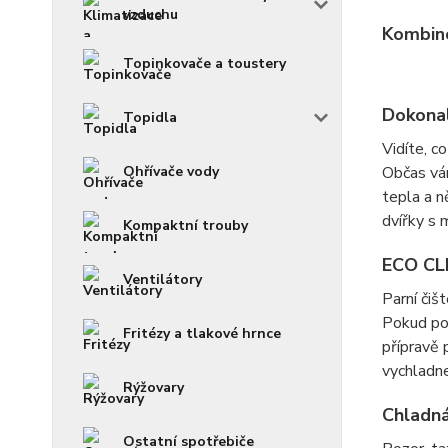
vzduchu
Kombino
Topinkovače a toustery
Dokonal
Topidla
Vidíte, co
Ohřívače vody
Občas vám
tepla a n
dvířky s 
Kompaktní trouby
ECO CL
Ventilátory
Parní čiš
Pokud po 
Fritézy a tlakové hrnce
přípravě 
vychladne
Rýžovary
Chladná
Ostatní spotřebiče