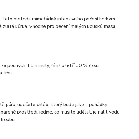
íc. Tato metoda mimořádně intenzivního pečení horkým
á zlatá kůrka. Vhodné pro pečení malých kousků masa,
.
za pouhých 4,5 minuty, čímž ušetří 30 % času
 trhu.
ě páru, upečete chléb, který bude jako z pohádky.
ařené prostředí, jediné, co musíte udělat, je nalít vodu
troubu.