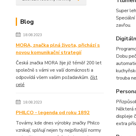
Tlumené
Super leh
Speciální
Blog
zavřou.
18.08.2023
Digitál
MORA, značka plná života, přichází s
Programo
novou komunikační strategií
Dobu peče
Česká značka MORA žije již téměř 200 let
automati
společně s vámi ve vaší domácnosti a
kuchyňsko
odpovídá všem vašim požadavkům.
číst
trouba ne
celé
Persona
Přizpůso
18.08.2023
Některá n
PHILCO - legenda od roku 1892
displeje 
Továrny, kde dnes výrobky značky Philco
extra pří
vznikají, splňují nejen ty nejpřísnější normy