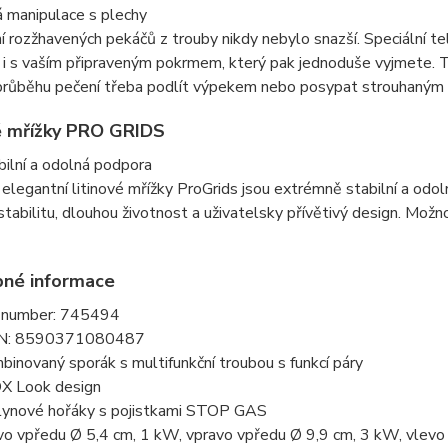
 manipulace s plechy
 rozžhavených pekáčů z trouby nikdy nebylo snazší. Speciální t
i s vaším připraveným pokrmem, který pak jednoduše vyjmete. Tu
průběhu pečení třeba podlít výpekem nebo posypat strouhaným
é mřížky PRO GRIDS
abilní a odolná podpora
 elegantní litinové mřížky ProGrids jsou extrémně stabilní a odoln
í stabilitu, dlouhou životnost a uživatelsky přívětivý design. Možn
bné informace
. number: 745494
N: 8590371080487
binovaný sporák s multifunkční troubou s funkcí páry
X Look design
lynové hořáky s pojistkami STOP GAS
vo vpředu Ø 5,4 cm, 1 kW, vpravo vpředu Ø 9,9 cm, 3 kW, vlevo