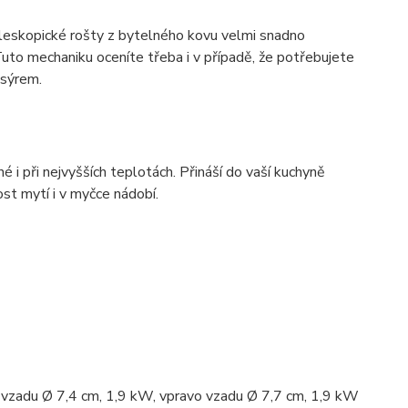
eleskopické rošty z bytelného kovu velmi snadno
to mechaniku oceníte třeba i v případě, že potřebujete
 sýrem.
é i při nejvyšších teplotách. Přináší do vaší kuchyně
ost mytí i v myčce nádobí.
 vzadu Ø 7,4 cm, 1,9 kW, vpravo vzadu Ø 7,7 cm, 1,9 kW