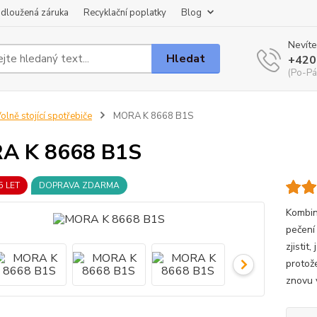
dloužená záruka
Recyklační poplatky
Blog
Nevíte
Hledat
+420
(Po-Pá
olně stojící spotřebiče
MORA K 8668 B1S
A K 8668 B1S
5 LET
DOPRAVA ZDARMA
Kombin
pečení
zjistit
protož
znovu 