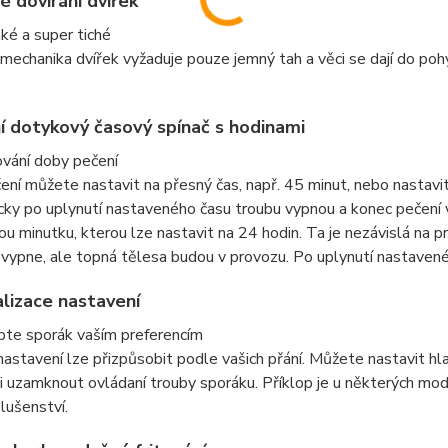
 dovírání dvířek
ké a super tiché
 mechanika dvířek vyžaduje pouze jemný tah a věci se dají do pohy
ní dotykový časový spínač s hodinami
vání doby pečení
ní můžete nastavit na přesný čas, např. 45 minut, nebo nastavit
cky po uplynutí nastaveného času troubu vypnou a konec pečení
u minutku, kterou lze nastavit na 24 hodin. Ta je nezávislá na 
vypne, ale topná tělesa budou v provozu. Po uplynutí nastavenéh
lizace nastavení
bte sporák vaším preferencím
astavení lze přizpůsobit podle vašich přání. Můžete nastavit hl
či uzamknout ovládaní trouby sporáku. Příklop je u některých mod
slušenství.