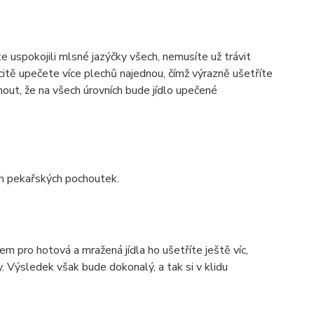
uspokojili mlsné jazýčky všech, nemusíte už trávit
citě upečete více plechů najednou, čímž výrazně ušetříte
nout, že na všech úrovních bude jídlo upečené
ých pekařských pochoutek.
m pro hotová a mražená jídla ho ušetříte ještě víc,
y. Výsledek však bude dokonalý, a tak si v klidu