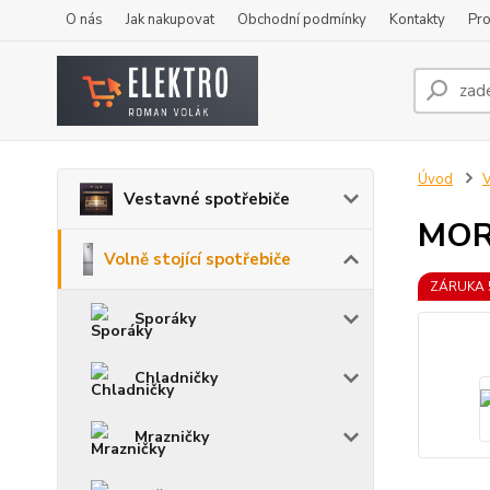
O nás
Jak nakupovat
Obchodní podmínky
Kontakty
Pro
Úvod
V
Vestavné spotřebiče
MOR
Volně stojící spotřebiče
ZÁRUKA 
Sporáky
Chladničky
Mrazničky