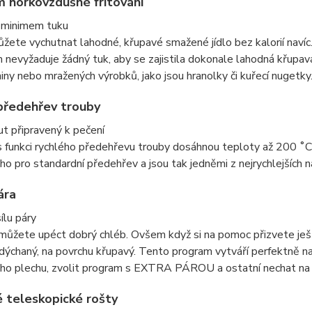
 horkovzdušné fritování
s minimem tuku
ůžete vychutnat lahodné, křupavé smažené jídlo bez kalorií nav
nevyžaduje žádný tuk, aby se zajistila dokonale lahodná křupav
niny nebo mražených výrobků, jako jsou hranolky či kuřecí nugetky
předehřev trouby
t připravený k pečení
 funkci rychlého předehřevu trouby dosáhnou teploty až 200 ˚C 
o pro standardní předehřev a jsou tak jedněmi z nejrychlejších na
ára
ílu páry
můžete upéct dobrý chléb. Ovšem když si na pomoc přizvete ješt
dýchaný, na povrchu křupavý. Tento program vytváří perfektně nap
ho plechu, zvolit program s EXTRA PÁROU a ostatní nechat na 
 teleskopické rošty