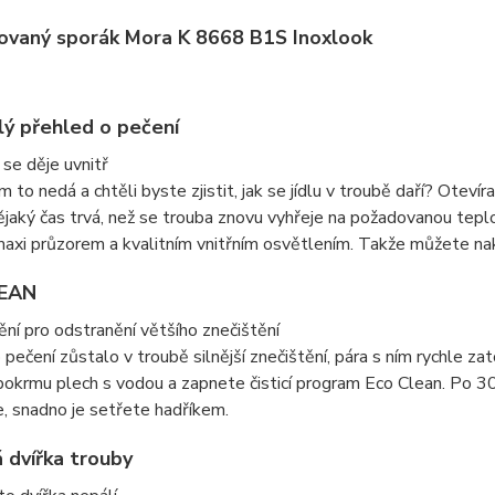
vaný sporák Mora K 8668 B1S Inoxlook
ý přehled o pečení
 se děje uvnitř
 to nedá a chtěli byste zjistit, jak se jídlu v troubě daří? Oteví
ějaký čas trvá, než se trouba znovu vyhřeje na požadovanou te
maxi průzorem a kvalitním vnitřním osvětlením. Takže můžete nak
EAN
tění pro odstranění většího znečištění
pečení zůstalo v troubě silnější znečištění, pára s ním rychle zat
pokrmu plech s vodou a zapnete čisticí program Eco Clean. Po 30
, snadno je setřete hadříkem.
 dvířka trouby