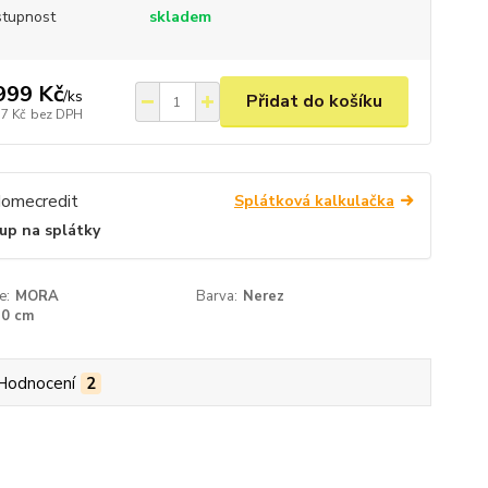
tupnost
skladem
999 Kč
/
ks
Přidat do košíku
37 Kč
bez DPH
Splátková kalkulačka
up na splátky
e:
MORA
Barva:
Nerez
50 cm
Hodnocení
2