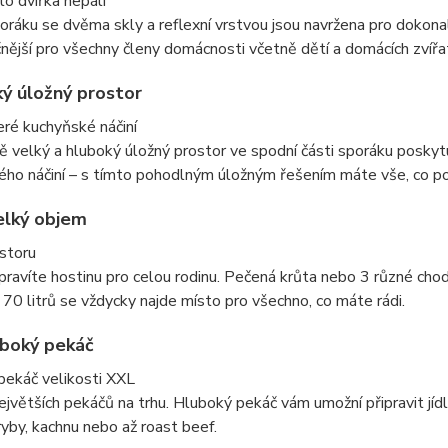
to dvířka nepálí
oráku se dvěma skly a reflexní vrstvou jsou navržena pro dokonal
nější pro všechny členy domácnosti včetně dětí a domácích zvířat.
ký úložný prostor
ré kuchyňské náčiní
 velký a hluboký úložný prostor ve spodní části sporáku poskytu
ho náčiní – s tímto pohodlným úložným řešením máte vše, co po
elký objem
storu
pravíte hostinu pro celou rodinu. Pečená krůta nebo 3 různé cho
0 litrů se vždycky najde místo pro všechno, co máte rádi.
boký pekáč
pekáč velikosti XXL
ejvětších pekáčů na trhu. Hluboký pekáč vám umožní připravit jídl
ryby, kachnu nebo až roast beef.