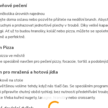
vňové pečení
několika úrovních najednou
te doma oslavu nebo pozvěte přátele na nedělní brunch. Abyste 
kuchyni a prohazovat jednotlivé plechy v troubě. Díky velké kapa
rgii. Ať už to budou hranolky, koláč nebo pizza, můžete se spoleh
ně a perfektně.
m Pizza
 pizza ve městě
e speciálně navržen pro pečení pizzy, focaccie, tortill a podobn
 pro mražená a hotová jídla
skově na stole
ětšinou volíme tehdy, když nás tlačí čas. Se speciálním programe
i připravíte chutný oběd rychleji, bez nutnosti předehřívání troub
e třeba kuřecí nugety, lasagne, hranolky nebo croissanty.