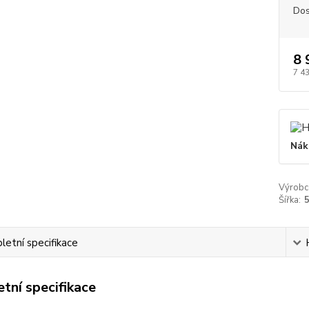
Dos
8 
7 4
Nák
Výrobc
Šířka:
etní specifikace
tní specifikace