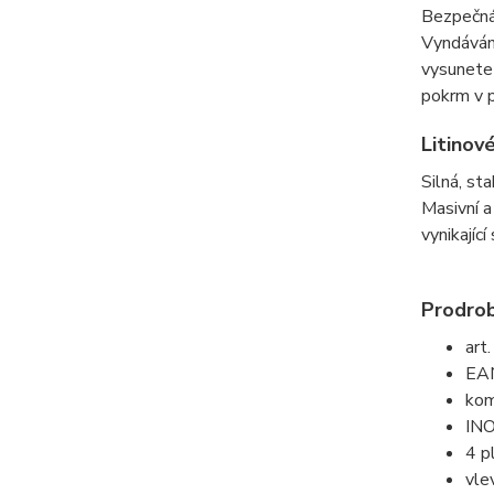
Bezpečná
Vyndávání
vysunete 
pokrm v 
Litinov
Silná, st
Masivní a
vynikajíc
Prodro
art
EA
kom
INO
4 p
vle