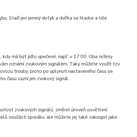
bu. Stačí jen jemný dotyk a dvířka se hladce a tiše
, kdy má být jídlo upečené, např. v 17:00. Oba režimy
 vám oznámí zvukovým signálem. Taky můžete využít tzv.
provozu trouby, proto po uplynutí nastaveného času se
o času zazní jen zvukový signál.
asitost zvukových signálů, změnit úroveň osvětlení
elů součástí sporáku, ale můžete jej také zakoupit jako