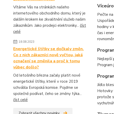
Víceúro
Vítáme Vás na stránkách našeho
internetového obchodního domu, který je
Pečte na 
dalším krokem ke zkvalitnění služeb našim
Uspořádej
zákazníkům. Jako prodejci elektroniky...
číst
hodiny v 
celé
čas i ene
rovnoměr
18.08.2023
Energetické štítky se dočkaly změn.
Progra
Co z nich zákazníci nově vyčtou, jaká
Nejlepší
označení se změnila a proč k tomu
Program j
vůbec došlo?
Od letošního března začaly platit nové
Program
energetické štítky, které v roce 2019
Jídlo ble
schválila Evropská komise. Pojďme se
Hotovky v
společně podívat, čeho se změny týka...
protože s
číst celé
vychutnát
Zobrazit všechny novinky