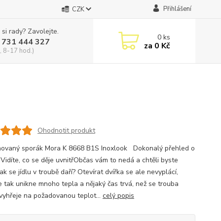
Přihlášení
CZK
 si rady? Zavolejte.
0
ks
 731 444 327
za
0 Kč
, 8-17 hod.)
Ohodnotit produkt
ovaný sporák Mora K 8668 B1S Inoxlook Dokonalý přehled o
 Vidíte, co se děje uvnitřObčas vám to nedá a chtěli byste
, jak se jídlu v troubě daří? Otevírat dvířka se ale nevyplácí,
e tak unikne mnoho tepla a nějaký čas trvá, než se trouba
vyhřeje na požadovanou teplot...
celý popis