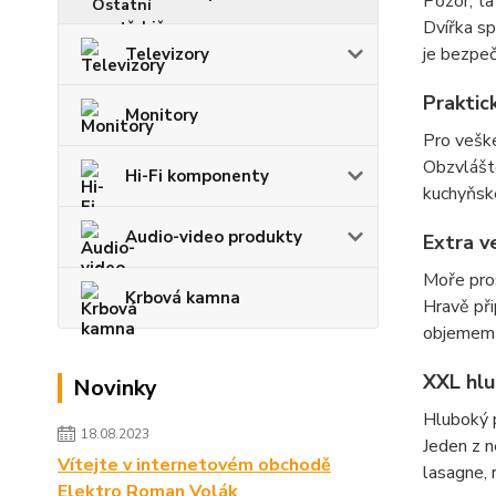
Pozor, ta
Dvířka sp
je bezpeč
Televizory
Praktic
Monitory
Pro veške
Obzvláště
Hi-Fi komponenty
kuchyňské
Audio-video produkty
Extra v
Moře pro
Krbová kamna
Hravě při
objemem 7
XXL hlu
Novinky
Hluboký 
18.08.2023
Jeden z n
Vítejte v internetovém obchodě
lasagne, 
Elektro Roman Volák