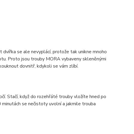
rat dvířka se ale nevyplácí, protože tak unikne mnoho
plotu. Proto jsou trouby MORA vybaveny skleněnými
ouknout dovnitř, kdykoli se vám zlíbí.
očí. Stačí, když do rozehřáté trouby vložíte hned po
 minutách se nečistoty uvolní a jakmile trouba