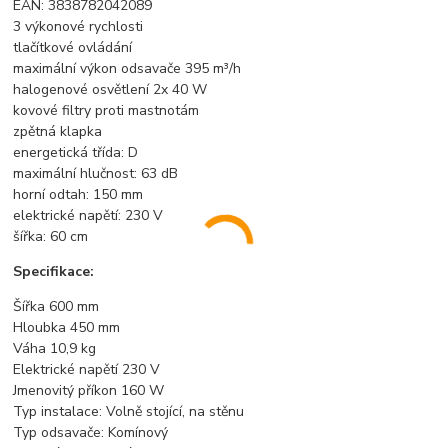
EAN: 3838782042089
3 výkonové rychlosti
tlačítkové ovládání
maximální výkon odsavače 395 m³/h
halogenové osvětlení 2x 40 W
kovové filtry proti mastnotám
zpětná klapka
energetická třída: D
maximální hlučnost: 63 dB
horní odtah: 150 mm
elektrické napětí: 230 V
šířka: 60 cm
Specifikace:
Šířka 600 mm
Hloubka 450 mm
Váha 10,9 kg
Elektrické napětí 230 V
Jmenovitý příkon 160 W
Typ instalace: Volně stojící, na stěnu
Typ odsavače: Komínový