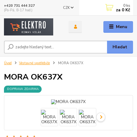
0
ks
+420 731 444 327
CZK
za
0 Kč
(Po-Pá, 8-17 hod.)
Menu
Hledat
Úvod
Vestavné spotřebiče
MORA OK637X
MORA OK637X
DOPRAVA ZDARMA