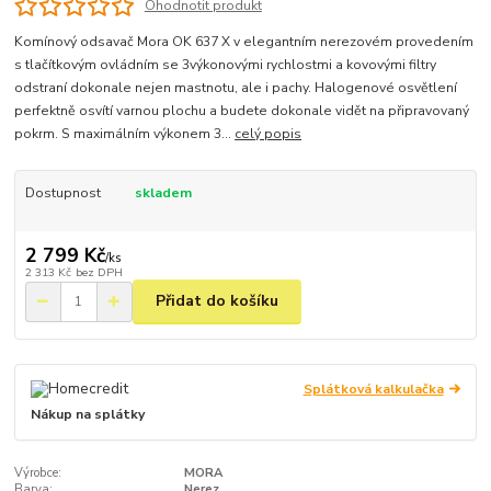
Ohodnotit produkt
Komínový odsavač Mora OK 637 X v elegantním nerezovém provedením
s tlačítkovým ovládním se 3výkonovými rychlostmi a kovovými filtry
odstraní dokonale nejen mastnotu, ale i pachy. Halogenové osvětlení
perfektně osvítí varnou plochu a budete dokonale vidět na připravovaný
pokrm. S maximálním výkonem 3...
celý popis
Dostupnost
skladem
2 799 Kč
/
ks
2 313 Kč
bez DPH
Přidat do košíku
Splátková kalkulačka
Nákup na splátky
Výrobce:
MORA
Barva:
Nerez