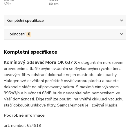
Šířka:
60 cm
Kompletní specifikace
Hodnocení
0
Kompletní specifikace
Komínový odsavač Mora OK 637 X
v elegantním nerezovém
provedením s tlačítkovým ovládním se 3výkonovými rychlostmi a
kovovými filtry odstraní dokonale nejen mastnotu, ale i pachy.
Halogenové osvětlení perfektně osvítí varnou plochu a budete
dokonale vidět na připravovaný pokrm. S maximálním výkonem
395m3/h a hlučností 63dB bude neocenitelnám pomocníkem ve
Vaší domácnosti. Digestoř lze použít i na vnitřní cirkulaci vzduchu,
stačí dokoupit uhlíkové filtry. Samozřejmostí je i zpětná klapka.
Podrobné informace:
art. number: 624919