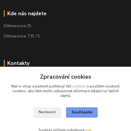
Kde nás najdete
Dětmarovice 25
Dětmarovice, 735 71
Kontakty
Zpracování cookies
+420 731 444 327
(Po-Pá, 8-17 hod.)
Náš e-shop a partneři potřebují Váš
souhlas
s použitím souborů
cookies, aby Vám mohli zobrazovat informace týkající se Vašich
obchod@volak.net
zájmů.
Souhlasím
Nastavení
Souhlas můžete odmítnout
zde
.