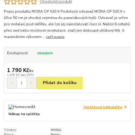
Ohodnotit produkt
Popis produktu MORA OP 530 X Podvěsný odsavač MORA OP 530 X v
šířce 50 cm je vhodný zejména do panelákových bytů. Odsavač je určen
pro instalaci pod skříňku, ale lze jej nainstalovat i bez ní. Nabízí 6 odtahů
přes zeď nebo možnost recirkulace, stačí jen dokoupit uhlíkový filtr. S
maximálním výkonem ...
celý popis
Dostupnost
skladem
1 790 Kč
/
ks
1 479 Kč
bez DPH
Přidat do košíku
Splátková kalkulačka
Nákup na splátky
Výrobce:
MORA
Barva:
Nerez