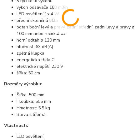
3 rychlosti výkonu
výkon odsavače 183 m3/h
LED osvětlení 1x 4 W
přední skleněná lišta
odtah boční levý a pravý, zadní střední, zadní levý a pravý ø
100 mm nebo recirkulace
horní odtah ø 120 mm
hlučnost: 63 dB(A)
zpětná klapka
energetická třída C
elektrické napětí: 230 V
šířka: 50 cm
Rozměry výrobku:
Šířka: 500 mm
Hloubka: 505 mm
Hmotnost: 5,5 kg
Barva: stříbrná
Vlastnosti:
LED osvětlení: