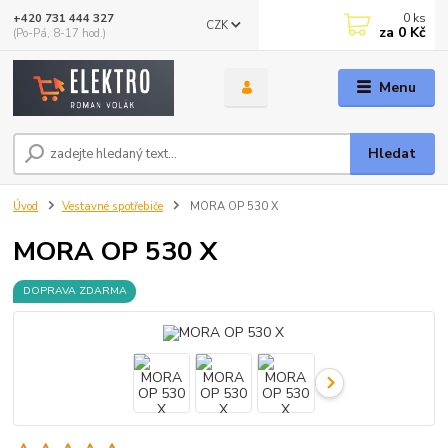
0
ks
+420 731 444 327
CZK
za
0 Kč
(Po-Pá, 8-17 hod.)
Menu
Hledat
Úvod
Vestavné spotřebiče
MORA OP 530 X
MORA OP 530 X
DOPRAVA ZDARMA