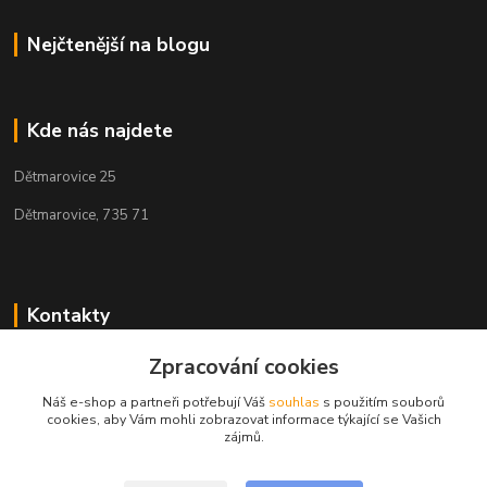
Nejčtenější na blogu
Kde nás najdete
Dětmarovice 25
Dětmarovice, 735 71
Kontakty
+420 731 444 327
Zpracování cookies
(Po-Pá, 8-17 hod.)
Náš e-shop a partneři potřebují Váš
souhlas
s použitím souborů
cookies, aby Vám mohli zobrazovat informace týkající se Vašich
obchod@volak.net
zájmů.