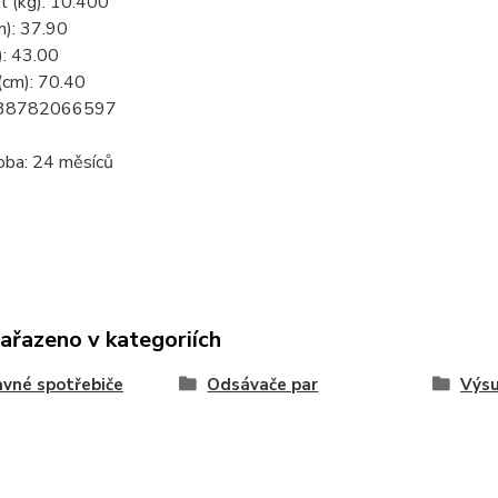
 (kg): 10.400
m): 37.90
): 43.00
(cm): 70.40
838782066597
oba: 24 měsíců
zařazeno v kategoriích
vné spotřebiče
Odsávače par
Výsu