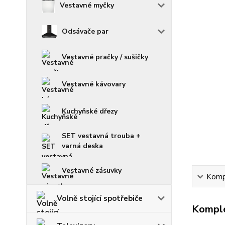
Vestavné myčky
Odsávače par
Vestavné pračky / sušičky
Vestavné kávovary
Kuchyňské dřezy
SET vestavná trouba +
varná deska
Vestavné zásuvky
Kompl
Volně stojící spotřebiče
Komple