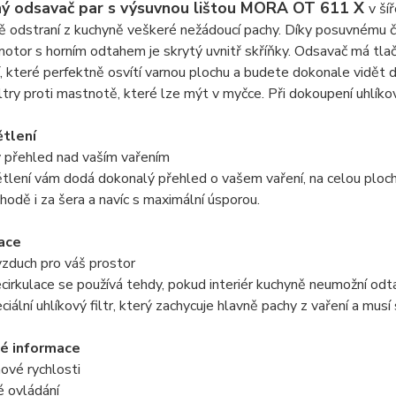
ý odsavač par s výsuvnou lištou MORA OT 611 X
v ší
ě odstraní z kuchyně veškeré nežádoucí pachy. Díky posuvnému 
otor s horním odtahem je skrytý uvnitř skříňky. Odsavač má tlač
, které perfektně osvítí varnou plochu a budete dokonale vidět d
ltry proti mastnotě, které lze mýt v myčce. Při dokoupení uhlíkový
tlení
 přehled nad vaším vařením
tlení vám dodá dokonalý přehled o vašem vaření, na celou ploc
ohodě i za šera a navíc s maximální úsporou.
ace
zduch pro váš prostor
cirkulace se používá tehdy, pokud interiér kuchyně neumožní odt
ciální uhlíkový filtr, který zachycuje hlavně pachy z vaření a musí
é informace
ové rychlosti
é ovládání