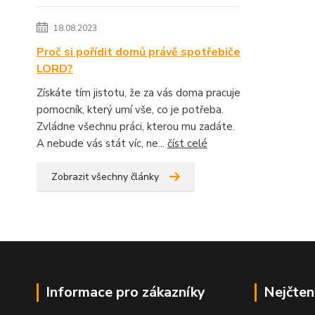
18.08.2023
Proč si pořídit domů právě spotřebiče
LORD?
Získáte tím jistotu, že za vás doma pracuje
pomocník, který umí vše, co je potřeba.
Zvládne všechnu práci, kterou mu zadáte.
A nebude vás stát víc, ne...
číst celé
Zobrazit všechny články
Informace pro zákazníky
Nejčten