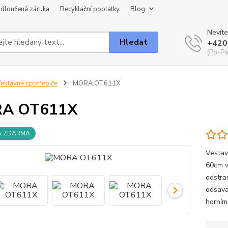
dloužená záruka
Recyklační poplatky
Blog
Nevíte
Hledat
+420
(Po-Pá
estavné spotřebiče
MORA OT611X
A OT611X
A ZDARMA
Vestav
60cm v
odstra
odsava
horním