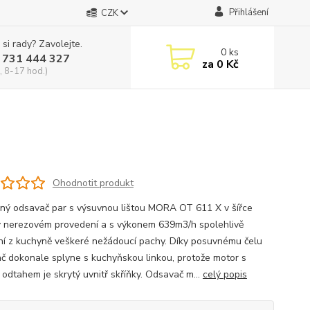
Přihlášení
CZK
 si rady? Zavolejte.
0
ks
 731 444 327
za
0 Kč
, 8-17 hod.)
Ohodnotit produkt
ný odsavač par s výsuvnou lištou MORA OT 611 X v šířce
 nerezovém provedení a s výkonem 639m3/h spolehlivě
ní z kuchyně veškeré nežádoucí pachy. Díky posuvnému čelu
č dokonale splyne s kuchyňskou linkou, protože motor s
 odtahem je skrytý uvnitř skříňky. Odsavač m...
celý popis