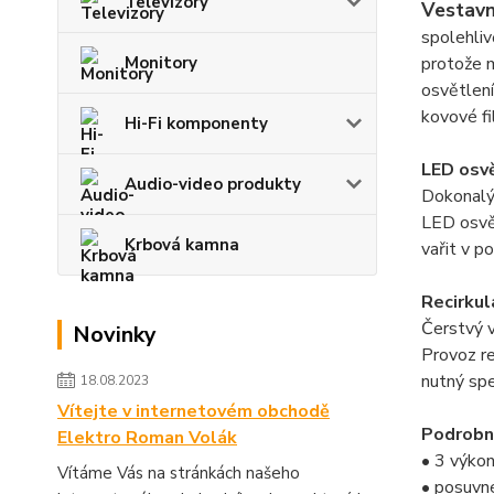
Televizory
Vestavn
spolehliv
protože m
Monitory
osvětlení
kovové fi
Hi-Fi komponenty
LED osvě
Audio-video produkty
Dokonalý
LED osvě
Krbová kamna
vařit v p
Recirkul
Čerstvý v
Novinky
Provoz re
nutný spe
18.08.2023
Vítejte v internetovém obchodě
Podrobn
Elektro Roman Volák
• 3 výkon
Vítáme Vás na stránkách našeho
• posuvn