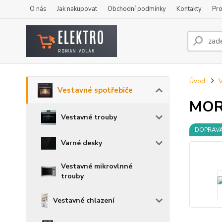
O nás
Jak nakupovat
Obchodní podmínky
Kontakty
Pro
Úvod
V
Vestavné spotřebiče
MOR
Vestavné trouby
DOPRAV
Varné desky
Vestavné mikrovlnné
trouby
Vestavné chlazení