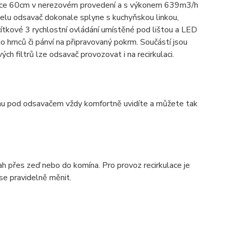
řce 60cm v nerezovém provedení a s výkonem 639m3/h
čelu odsavač dokonale splyne s kuchyňskou linkou,
ítkové 3 rychlostní ovládání umístěné pod lištou a LED
o hrnců či pánví na připravovaný pokrm. Součástí jsou
ch filtrů lze odsavač provozovat i na recirkulaci.
hu pod odsavačem vždy komfortně uvidíte a můžete tak
ah přes zeď nebo do komína. Pro provoz recirkulace je
 se pravidelně měnit.