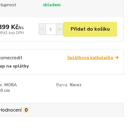
tupnost
skladem
399 Kč
/
ks
Přidat do košíku
09 Kč
bez DPH
Splátková kalkulačka
up na splátky
e:
MORA
Barva:
Nerez
60 cm
Hodnocení
0