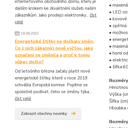
internetového obchodního domu, který je
• maximá
dalším krokem ke zkvalitnění služeb našim
• LED os
zákazníkům. Jako prodejci elektroniky...
číst
• kovové 
celé
• zpětná
• možnost
18.08.2023
• energet
Energetické štítky se dočkaly změn.
• maximál
Co z nich zákazníci nově vyčtou, jaká
• horní 
označení se změnila a proč k tomu
• elektri
vůbec došlo?
• šířka:6
Od letošního března začaly platit nové
energetické štítky, které v roce 2019
Rozměry
schválila Evropská komise. Pojďme se
Hmotnost
společně podívat, čeho se změny týka...
Výška (c
číst celé
Šířka (cm
Hloubka 
Zobrazit všechny novinky
Rozměry 