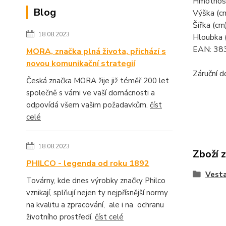
Hmotnost
Blog
Výška (c
Šířka (cm
18.08.2023
Hloubka 
EAN: 3
MORA, značka plná života, přichází s
novou komunikační strategií
Záruční d
Česká značka MORA žije již téměř 200 let
společně s vámi ve vaší domácnosti a
odpovídá všem vašim požadavkům.
číst
celé
18.08.2023
Zboží 
PHILCO - legenda od roku 1892
Vesta
Továrny, kde dnes výrobky značky Philco
vznikají, splňují nejen ty nejpřísnější normy
na kvalitu a zpracování, ale i na ochranu
životního prostředí.
číst celé