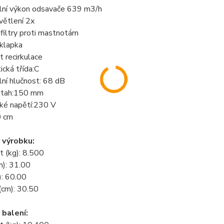
lní výkon odsavače 639 m3/h
větlení 2x
filtry proti mastnotám
 klapka
 recirkulace
ická třída:C
ní hlučnost: 68 dB
odtah:150 mm
cké napětí:230 V
0 cm
 výrobku:
 (kg): 8.500
m): 31.00
): 60.00
(cm): 30.50
balení: