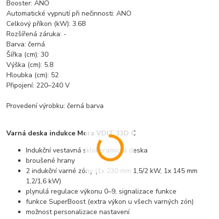
Booster: ANO
Automatické vypnutí při nečinnosti: ANO
Celkový příkon (kW): 3.68
Rozšířená záruka: -
Barva: černá
Šířka (cm): 30
Výška (cm): 5.8
Hloubka (cm): 52
Připojení: 220–240 V
Provedení výrobku: černá barva
Varná deska indukce Mora VDIT 33D C
Indukční vestavná sklokeramická deska
broušené hrany
2 indukční varné zóny (1x 230 mm 1,5/2 kW, 1x 145 mm
1,2/1,6 kW)
plynulá regulace výkonu 0–9, signalizace funkce
funkce SuperBoost (extra výkon u všech varných zón)
možnost personalizace nastavení