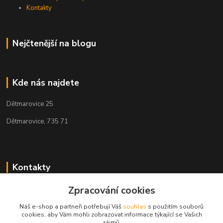
Kontakty
Nejčtenější na blogu
Kde nás najdete
Dětmarovice 25
Dětmarovice, 735 71
Kontakty
Zpracování cookies
+420 731 444 327
(Po-Pá, 8-17 hod.)
Náš e-shop a partneři potřebují Váš
souhlas
s použitím souborů
cookies, aby Vám mohli zobrazovat informace týkající se Vašich
obchod@volak.net
zájmů.