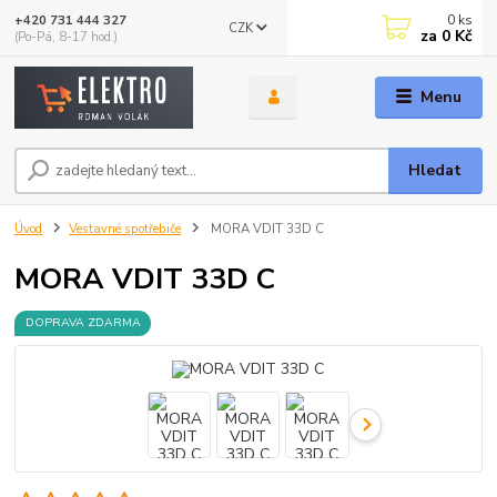
0
ks
+420 731 444 327
CZK
za
0 Kč
(Po-Pá, 8-17 hod.)
Menu
Hledat
Úvod
Vestavné spotřebiče
MORA VDIT 33D C
MORA VDIT 33D C
DOPRAVA ZDARMA