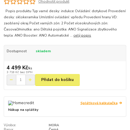
Ohodnotit produkt
Popis produktu Typ varné desky: indukce Ovládání: dotykové Provedení
desky: sklokeramika Umístění ovládání: vpředu Provedení hrany VD:
zaoblený okraj Počet varných zón: 2 Počet víceokruhových zón:
Časovač/minutka: ano Dětská pojistka: ANO Signalizace zbytkového
tepla: ANO Booster: ANO Automatické ...
celý popis
Dostupnost
skladem
4 499 Kč
/
ks
3 718 Kč
bez DPH
Přidat do košíku
Splátková kalkulačka
Nákup na splátky
Výrobce:
MORA
Barva:
Černá