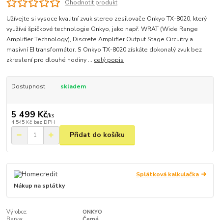
Ohodnotit produkt
Užívejte si vysoce kvalitní zvuk stereo zesilovače Onkyo TX-8020, který
využívá špičkové technologie Onkyo, jako např. WRAT (Wide Range
Amplifier Technology), Discrete Amplifier Output Stage Circuitry a
masivní EI transformátor. S Onkyo TX-8020 získáte dokonalý zvuk bez
zkreslení pro dlouhé hodiny ...
celý popis
Dostupnost
skladem
5 499 Kč
/
ks
4 545 Kč
bez DPH
Přidat do košíku
Splátková kalkulačka
Nákup na splátky
Výrobce:
ONKYO
Barva:
Černá