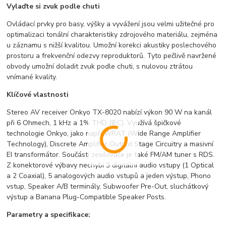
Vylaďte si zvuk podle chuti
Ovládací prvky pro basy, výšky a vyvážení jsou velmi užitečné pro
optimalizaci tonální charakteristiky zdrojového materiálu, zejména
u záznamu s nižší kvalitou. Umožní korekci akustiky poslechového
prostoru a frekvenční odezvy reproduktorů. Tyto pečlivě navržené
obvody umožní doladit zvuk podle chuti, s nulovou ztrátou
vnímané kvality.
Klíčové vlastnosti
Stereo AV receiver Onkyo TX-8020 nabízí výkon 90 W na kanál
při 6 Ohmech, 1 kHz a 1% THD (IEC). Využívá špičkové
technologie Onkyo, jako např. WRAT (Wide Range Amplifier
Technology), Discrete Amplifier Output Stage Circuitry a masivní
EI transformátor. Součástí zesilovače je také FM/AM tuner s RDS.
Z konektorové výbavy nechybí 3 digitální audio vstupy (1 Optical
a 2 Coaxial), 5 analogových audio vstupů a jeden výstup, Phono
vstup, Speaker A/B terminály, Subwoofer Pre-Out, sluchátkový
výstup a Banana Plug-Compatible Speaker Posts.
Parametry a specifikace: