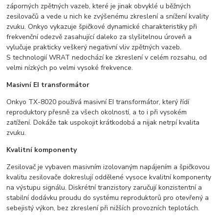
záporných zpětných vazeb, které je jinak obvyklé u běžných
zesilovačů a vede u nich ke zvýšenému zkreslení a snížení kvality
zvuku. Onkyo vykazuje špičkové dynamické charakteristiky při
frekvenční odezvě zasahující daleko za slyšitelnou úroveň a
vylučuje prakticky veškerý negativní vliv zpětných vazeb.
S technologií WRAT nedochází ke zkreslení v celém rozsahu, od
velmi nízkých po velmi vysoké frekvence.
Masivní EI transformátor
Onkyo TX-8020 používá masivní EI transformátor, který řídí
reproduktory přesně za všech okolností, a to i při vysokém
zatížení. Dokáže tak uspokojit krátkodobá a nijak netrpí kvalita
zvuku.
Kvalitní komponenty
Zesilovač je vybaven masivním izolovaným napájením a špičkovou
kvalitu zesilovače dokreslují oddělené vysoce kvalitní komponenty
na výstupu signálu. Diskrétní tranzistory zaručují konzistentní a
stabilní dodávku proudu do systému reproduktorů pro otevřený a
sebejistý výkon, bez zkreslení při nižších provozních teplotách.