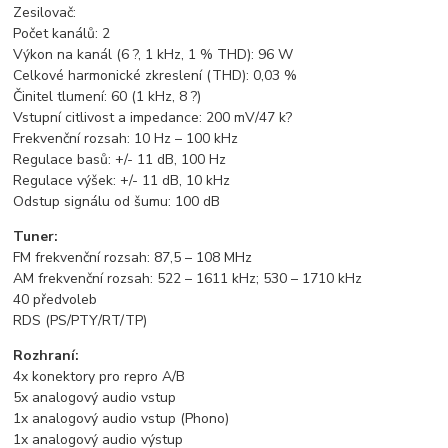
Zesilovač:
Počet kanálů: 2
Výkon na kanál (6 ?, 1 kHz, 1 % THD): 96 W
Celkové harmonické zkreslení (THD): 0,03 %
Činitel tlumení: 60 (1 kHz, 8 ?)
Vstupní citlivost a impedance: 200 mV/47 k?
Frekvenční rozsah: 10 Hz – 100 kHz
Regulace basů: +/- 11 dB, 100 Hz
Regulace výšek: +/- 11 dB, 10 kHz
Odstup signálu od šumu: 100 dB
Tuner:
FM frekvenční rozsah: 87,5 – 108 MHz
AM frekvenční rozsah: 522 – 1611 kHz; 530 – 1710 kHz
40 předvoleb
RDS (PS/PTY/RT/TP)
Rozhraní:
4x konektory pro repro A/B
5x analogový audio vstup
1x analogový audio vstup (Phono)
1x analogový audio výstup