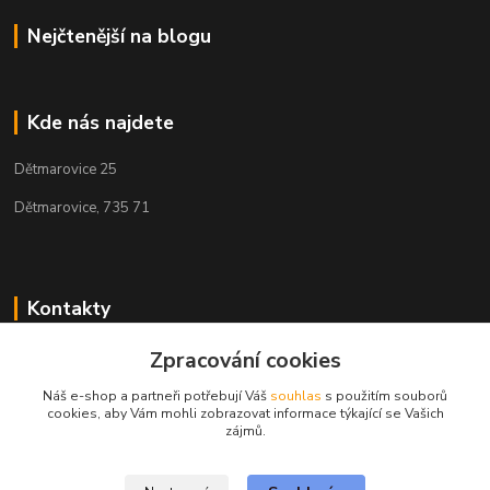
Nejčtenější na blogu
Kde nás najdete
Dětmarovice 25
Dětmarovice, 735 71
Kontakty
+420 731 444 327
Zpracování cookies
(Po-Pá, 8-17 hod.)
Náš e-shop a partneři potřebují Váš
souhlas
s použitím souborů
cookies, aby Vám mohli zobrazovat informace týkající se Vašich
obchod@volak.net
zájmů.