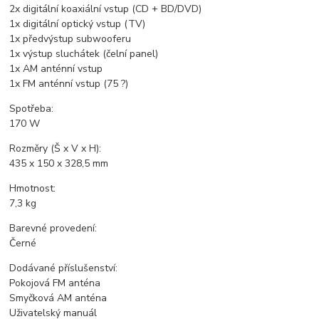
2x digitální koaxiální vstup (CD + BD/DVD)
1x digitální optický vstup (TV)
1x předvýstup subwooferu
1x výstup sluchátek (čelní panel)
1x AM anténní vstup
1x FM anténní vstup (75 ?)
Spotřeba:
170 W
Rozměry (Š x V x H):
435 x 150 x 328,5 mm
Hmotnost:
7,3 kg
Barevné provedení:
Černé
Dodávané příslušenství:
Pokojová FM anténa
Smyčková AM anténa
Uživatelský manuál