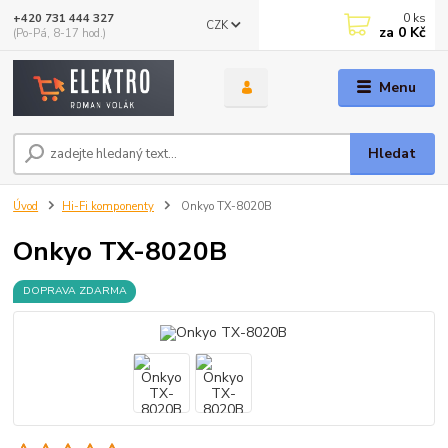
0
ks
+420 731 444 327
CZK
za
0 Kč
(Po-Pá, 8-17 hod.)
Menu
Hledat
Úvod
Hi-Fi komponenty
Onkyo TX-8020B
Onkyo TX-8020B
DOPRAVA ZDARMA