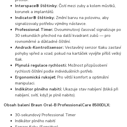
Interspace® štětinky:
Čistí mezi zuby a kolem můstků,
korunek a implantátů.
Indicator® štětinky:
Změní barvu na polovinu, aby
signalizovaly potřebu výměny nástavce.
Professional Timer:
Dvouminutový časovač signalizuje po
30 sekundách přechod na další kvadrant zubů — pro
rovnoměrné a důkladné čištění.
Andruck-Kontrollsensor:
Vestavěný senzor tlaku zastaví
pohyby vpřed a vzad, pokud na kartáček vyvíjíte příliš velký
tlak.
Plynulá regulace rychlosti:
Možnost přizpůsobení
rychlosti čištění podle individuálních potřeb.
Ergonomická rukojeť:
Pro větší komfort a optimální
manipulaci.
Indikátor plného nabití:
Ukazuje stav nabíjení (bliká při
nabíjení, svítí, když je plně nabito).
Obsah balení Braun Oral-B ProfessionalCare 8500DLX:
30-sekundový Professional Timer
Indikátor plného nabití
Senzor tlaku (Sensitive)