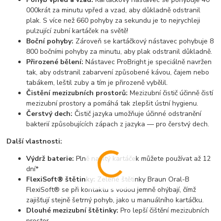
000krát za minutu vpřed a vzad, aby důkladně odstranil
plak. S více než 660 pohyby za sekundu je to nejrychleji
pulzující zubní kartáček na světě!
Boční pohyby:
Zároveň se kartáčkový nástavec pohybuje 8
800 bočními pohyby za minutu, aby plak odstranil důkladně.
Přirozené bělení:
Nástavec ProBright je speciálně navržen
tak, aby odstranil zabarvení způsobené kávou, čajem nebo
tabákem, leštil zuby a tím je přirozeně vybělil.
Čistění mezizubních prostorů:
Mezizubní čistič účinně čistí
mezizubní prostory a pomáhá tak zlepšit ústní hygienu.
Čerstvý dech:
Čistič jazyka umožňuje účinné odstranění
bakterií způsobujících zápach z jazyka — pro čerstvý dech.
Další vlastnosti:
Výdrž baterie:
Plně nabitý kartáček můžete používat až 12
dní*
FlexiSoft® štětinky:
Zelené štětinky Braun Oral-B
FlexiSoft® se při kontaktu s vodou jemně ohýbají, čímž
zajišťují stejně šetrný pohyb, jako u manuálního kartáčku.
Dlouhé mezizubní štětinky:
Pro lepší čištění mezizubních
prostor.