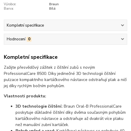
Výrobce:
Braun
Barva:
Bílá
Kompletní specifikace
Hodnocení
0
Kompletní specifikace
Zažijte přesvědčivý zážitek z čištění zubů s novým
ProfessionalCare 8500. Díky jedinečné 3D technologii čištění
pulzace kompaktního kartáčkového nástavce odstraňují plak a ničí
jej díky rychlým bočním pohybům.
Vlastnosti produktu:
3D technologie čištění:
Braun Oral-B ProfessionalCare
poskytuje důkladné čištění díky dvěma současným pohybům
kartáčkového nástavce a odstraňuje až dvakrát více plaku
než manuální zubní kartáček.
Pohyb vpřed a vzad:
Kartáčkový nástavec se pohybuje 40