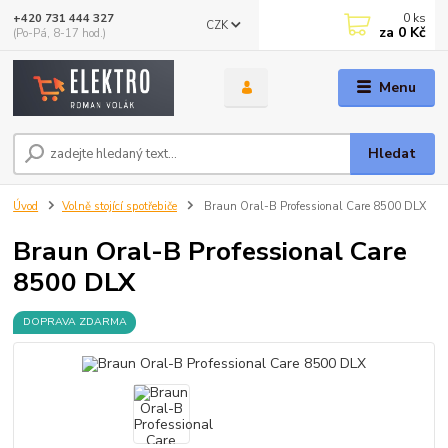
0
ks
+420 731 444 327
CZK
za
0 Kč
(Po-Pá, 8-17 hod.)
Menu
Hledat
Úvod
Volně stojící spotřebiče
Braun Oral-B Professional Care 8500 DLX
Braun Oral-B Professional Care
8500 DLX
DOPRAVA ZDARMA