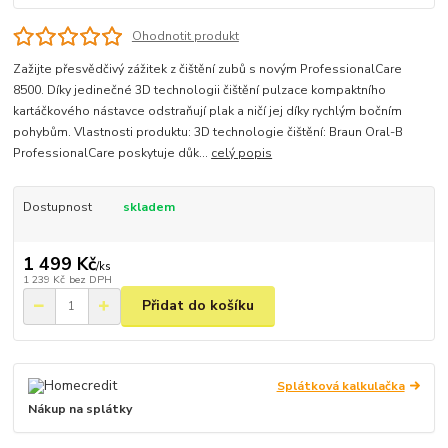
Ohodnotit produkt
Zažijte přesvědčivý zážitek z čištění zubů s novým ProfessionalCare
8500. Díky jedinečné 3D technologii čištění pulzace kompaktního
kartáčkového nástavce odstraňují plak a ničí jej díky rychlým bočním
pohybům. Vlastnosti produktu: 3D technologie čištění: Braun Oral-B
ProfessionalCare poskytuje důk...
celý popis
Dostupnost
skladem
1 499 Kč
/
ks
1 239 Kč
bez DPH
Přidat do košíku
Splátková kalkulačka
Nákup na splátky