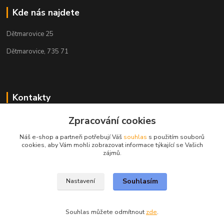
Kde nás najdete
Dětmarovice 25
Dětmarovice, 735 71
Kontakty
Zpracování cookies
+420 731 444 327
(Po-Pá, 8-17 hod.)
Náš e-shop a partneři potřebují Váš
souhlas
s použitím souborů
cookies, aby Vám mohli zobrazovat informace týkající se Vašich
obchod@volak.net
zájmů.
Souhlasím
Nastavení
Souhlas můžete odmítnout
zde
.
Vytvořeno na
Eshop-rychle.cz