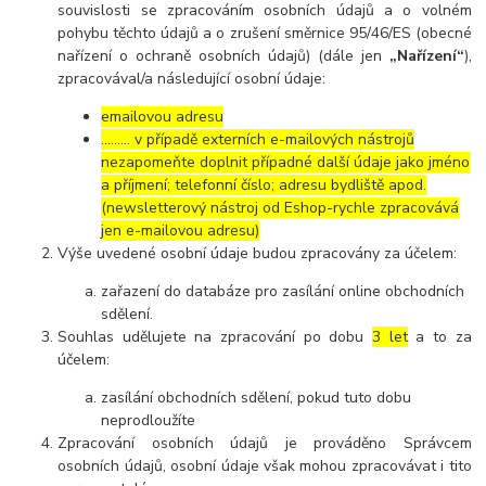
souvislosti se zpracováním osobních údajů a o volném
pohybu těchto údajů a o zrušení směrnice 95/46/ES (obecné
nařízení o ochraně osobních údajů) (dále jen
„Nařízení“
),
zpracovával/a následující osobní údaje:
emailovou adresu
……… v případě externích e-mailových nástrojů
nezapomeňte doplnit případné další údaje jako jméno
a příjmení; telefonní číslo; adresu bydliště apod.
(newsletterový nástroj od Eshop-rychle zpracovává
jen e-mailovou adresu)
Výše uvedené osobní údaje budou zpracovány za účelem:
zařazení do databáze pro zasílání online obchodních
sdělení.
Souhlas udělujete na zpracování po dobu
3 let
a to za
účelem:
zasílání obchodních sdělení, pokud tuto dobu
neprodloužíte
Zpracování osobních údajů je prováděno Správcem
osobních údajů, osobní údaje však mohou zpracovávat i tito