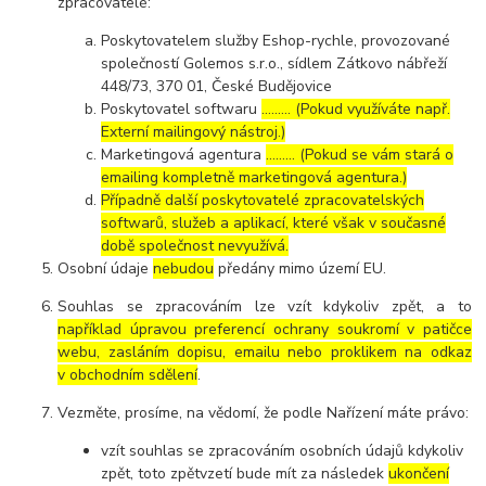
zpracovatelé:
Poskytovatelem služby Eshop-rychle, provozované
společností Golemos s.r.o., sídlem Zátkovo nábřeží
448/73, 370 01, České Budějovice
Poskytovatel softwaru
……… (Pokud využíváte např.
Externí mailingový nástroj.)
Marketingová agentura
……… (Pokud se vám stará o
emailing kompletně marketingová agentura.)
Případně další poskytovatelé zpracovatelských
softwarů, služeb a aplikací, které však v současné
době společnost nevyužívá.
Osobní údaje
nebudou
předány mimo území EU.
Souhlas se zpracováním lze vzít kdykoliv zpět, a to
například úpravou preferencí ochrany soukromí v patičce
webu, zasláním dopisu, emailu nebo proklikem na odkaz
v obchodním sdělení
.
Vezměte, prosíme, na vědomí, že podle Nařízení máte právo:
vzít souhlas se zpracováním osobních údajů kdykoliv
zpět, toto zpětvzetí bude mít za následek
ukončení