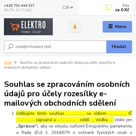
0
ks
+420 731 444 327
CZK
za
0 Kč
(Po-Pá, 8-17 hod.)
Menu
Hledat
Úvod
Souhlas se zpracováním osobních údajů pro účely rozesílky e-
mailových obchodních sdělení
Souhlas se zpracováním osobních
údajů pro účely rozesílky e-
mailových obchodních sdělení
Udělujete tímto souhlas ……………..., se sídlem ………………, IČ
………………., zapsaná u ………………… , oddíl …, vložka …..
(dále jen
„Správce“
), aby ve smyslu nařízení Evropského parlamentu
a Rady (EU) č. 2016/679 o ochraně fyzických osob v