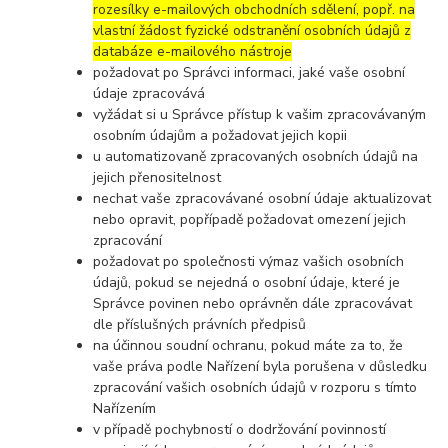
rozesílky e-mailových obchodních sdělení, popř. na
vlastní žádost fyzické odstranění osobních údajů z
databáze e-mailového nástroje
požadovat po Správci informaci, jaké vaše osobní
údaje zpracovává
vyžádat si u Správce přístup k vašim zpracovávaným
osobním údajům a požadovat jejich kopii
u automatizovaně zpracovaných osobních údajů na
jejich přenositelnost
nechat vaše zpracovávané osobní údaje aktualizovat
nebo opravit, popřípadě požadovat omezení jejich
zpracování
požadovat po společnosti výmaz vašich osobních
údajů, pokud se nejedná o osobní údaje, které je
Správce povinen nebo oprávněn dále zpracovávat
dle příslušných právních předpisů
na účinnou soudní ochranu, pokud máte za to, že
vaše práva podle Nařízení byla porušena v důsledku
zpracování vašich osobních údajů v rozporu s tímto
Nařízením
v případě pochybností o dodržování povinností