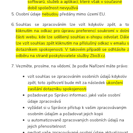
softwarů, služeb a aplikací, které však v současné
době společnost nevyužívá
Osobní údaje
nebudou
předány mimo území EU.
Souhlas se zpracováním lze vzít kdykoliv zpět, a to
kliknutím na odkaz pro úpravu preferencí soukromí v dolní
části webu, kde lze udělený souhlas e-shopu odvolat. Dále
lze vzít souhlas zpět kliknutím na příslušný odkaz v emailu s
dotazníkem spokojenosti. V takovém případě se odhlásíte z
odběru na straně poskytovatele služby Zboží.cz
.
Vezměte, prosíme, na vědomí, že podle Nařízení máte právo:
vzít souhlas se zpracováním osobních údajů kdykoliv
zpět, toto zpětvzetí bude mít za následek
ukončení
zasílání dotazníku spokojenosti
požadovat po Správci informaci, jaké vaše osobní
údaje zpracovává
vyžádat si u Správce přístup k vašim zpracovávaným
osobním údajům a požadovat jejich kopii
u automatizovaně zpracovaných osobních údajů na
jejich přenositelnost
nechat vaše zpracovávané osobní údaje aktualizovat