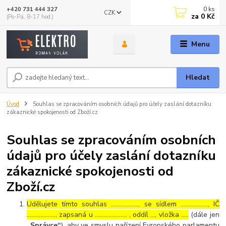
0
ks
+420 731 444 327
CZK
za
0 Kč
(Po-Pá, 8-17 hod.)
Menu
Hledat
Úvod
Souhlas se zpracováním osobních údajů pro účely zaslání dotazníku
zákaznické spokojenosti od Zboží.cz
Souhlas se zpracováním osobních
údajů pro účely zaslání dotazníku
zákaznické spokojenosti od
Zboží.cz
Udělujete tímto souhlas ……………..., se sídlem ………………, IČ
………………., zapsaná u ………………… , oddíl …, vložka …..
(dále jen
„Správce“
), aby ve smyslu nařízení Evropského parlamentu