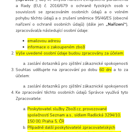
a Rady (EU) č. 2016/679 o ochraně fyzických osob v
souvislosti se zpracováním osobních údajů a o volném
pohybu těchto údajů a o zrušení směrnice 95/46/ES (obecné
nařízení o ochraně osobních údajů) (dále jen
„Nařízení“
),
zpracovával/a následující osobní údaje:
emailovou adresu
informace o zakoupeném zboží
Výše uvedené osobní údaje budou zpracovány za účelem:
zaslání dotazníků pro zjištění zákaznické spokojenosti
Souhlas udělujete na zpracování po dobu
60 dní
a to za
účelem:
zaslání dotazníků pro zjištění zákaznické spokojenosti
Ke zpracování těchto osobních údajů Správce využívá tyto
Zpracovatele:
Poskytovatel služby Zboží.cz, provozované
společností Seznam a.s., sídlem Radlická 3294/10,
150 00, Praha 5, ČR
Případně další poskytovatelé zpracovatelských