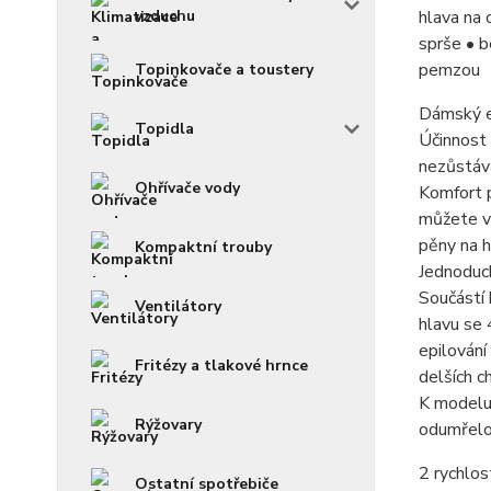
vzduchu
hlava na 
sprše • b
pemzou
Topinkovače a toustery
Dámský ep
Topidla
Účinnost 
nezůstává
Ohřívače vody
Komfort p
můžete vy
pěny na h
Kompaktní trouby
Jednoduch
Součástí 
Ventilátory
hlavu se 
epilování
Fritézy a tlakové hrnce
delších c
K modelu 
Rýžovary
odumřelou
2 rychlos
Ostatní spotřebiče