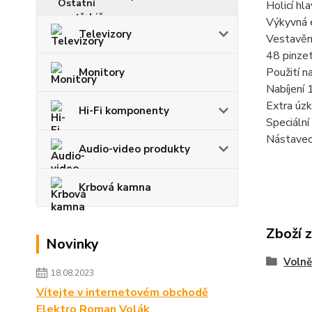
Holicí hla
Výkyvná e
Televizory
Vestavěn
48 pinzet
Použití n
Monitory
Nabíjení 
Extra úzk
Hi-Fi komponenty
Speciální
Nástavec 
Audio-video produkty
Krbová kamna
Zboží 
Novinky
Volně
18.08.2023
Vítejte v internetovém obchodě
Elektro Roman Volák