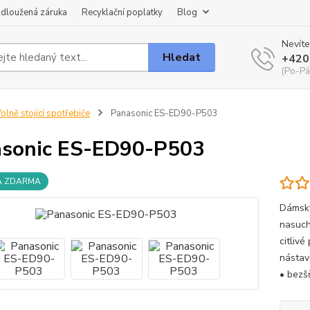
dloužená záruka
Recyklační poplatky
Blog
Nevíte
Hledat
+420
(Po-Pá
olně stojící spotřebiče
Panasonic ES-ED90-P503
sonic ES-ED90-P503
A ZDARMA
Dámský
nasuch
citlivé
nástav
• bezšň