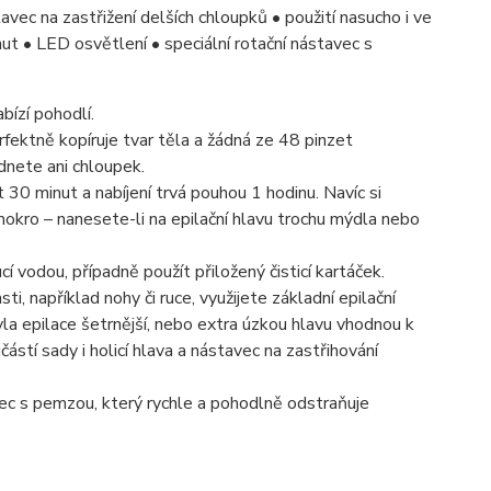
stavec na zastřižení delších chloupků • použití nasucho i ve
nut • LED osvětlení • speciální rotační nástavec s
ízí pohodlí.
erfektně kopíruje tvar těla a žádná ze 48 pinzet
dnete ani chloupek.
 30 minut a nabíjení trvá pouhou 1 hodinu. Navíc si
mokro – nanesete-li na epilační hlavu trochu mýdla nebo
í vodou, případně použít přiložený čisticí kartáček.
i, například nohy či ruce, využijete základní epilační
la epilace šetrnější, nebo extra úzkou hlavu vhodnou k
částí sady i holicí hlava a nástavec na zastřihování
ec s pemzou, který rychle a pohodlně odstraňuje