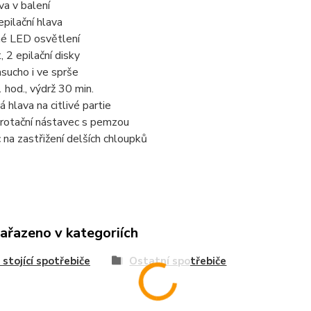
va v balení
pilační hlava
é LED osvětlení
, 2 epilační disky
asucho i ve sprše
1 hod., výdrž 30 min.
á hlava na citlivé partie
 rotační nástavec s pemzou
na zastřižení delších chloupků
zařazeno v kategoriích
 stojící spotřebiče
Ostatní spotřebiče