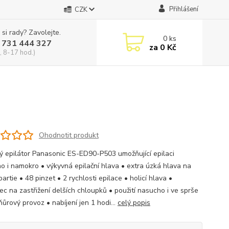
Přihlášení
CZK
 si rady? Zavolejte.
0
ks
 731 444 327
za
0 Kč
, 8-17 hod.)
Ohodnotit produkt
 epilátor Panasonic ES-ED90-P503 umožňující epilaci
o i namokro • výkyvná epilační hlava • extra úzká hlava na
 partie • 48 pinzet • 2 rychlosti epilace • holicí hlava •
ec na zastřižení delších chloupků • použití nasucho i ve sprše
ůrový provoz • nabíjení jen 1 hodi...
celý popis