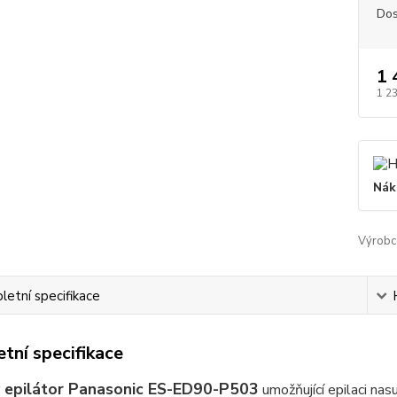
Dos
1 
1 2
Nák
Výrobc
etní specifikace
tní specifikace
epilátor Panasonic ES-ED90-P503
umožňující epilaci nas