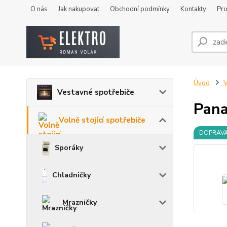
O nás
Jak nakupovat
Obchodní podmínky
Kontakty
Pro
Úvod
V
Vestavné spotřebiče
Pana
Volně stojící spotřebiče
DOPRAV
Sporáky
Chladničky
Mrazničky