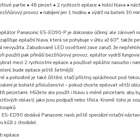
citlivé partie • 48 pinzet • 2 rychlosti epilace • holicí hlava • ná
ezšňůrový provoz • nabíjení jen 1 hodinu • výdrž na baterii 30 mi
ilátor Panasonic ES-ED90-P je dokonale účinný, ale zároveň nab
zajišťuje epilační hlava, která se pohybuje v úhlu až 60°, takže p
 nevyužita. Zabudované LED osvětlení zase zaručí, že nepřehlé
ři použití pak přináší bezšňůrový provoz, epilátor vydrží fungovat
brat mezi 2 rychlostmi epilace a používat epilátor nasucho i na
olení, bude epilace ještě šetrnější.
é a pohodlné je také čištění, stačí přístroj opláchnout pod tekouc
balení je bohaté příslušenství – pokud chcete epilovat větší oblast
48 pinzetami. Můžete ale použít i hlavu s méně pinzetami, aby by
 citlivých oblastí, jako jsou podpaží nebo třísla. Kromě toho je sou
hloupků.
ES-ED90 dodává Panasonic navíc ještě speciální rotační nástav
 kůži z chodidel.
ti epilace