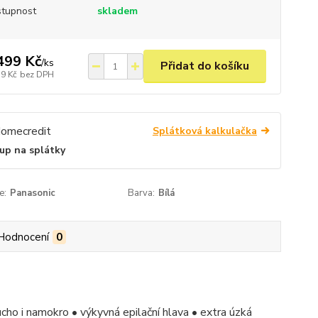
tupnost
skladem
499 Kč
/
ks
Přidat do košíku
39 Kč
bez DPH
Splátková kalkulačka
up na splátky
e:
Panasonic
Barva:
Bílá
Hodnocení
0
ucho i namokro • výkyvná epilační hlava • extra úzká