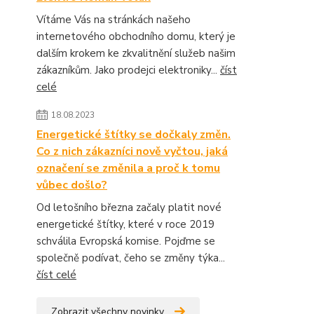
Vítáme Vás na stránkách našeho
internetového obchodního domu, který je
dalším krokem ke zkvalitnění služeb našim
zákazníkům. Jako prodejci elektroniky...
číst
celé
18.08.2023
Energetické štítky se dočkaly změn.
Co z nich zákazníci nově vyčtou, jaká
označení se změnila a proč k tomu
vůbec došlo?
Od letošního března začaly platit nové
energetické štítky, které v roce 2019
schválila Evropská komise. Pojďme se
společně podívat, čeho se změny týka...
číst celé
Zobrazit všechny novinky