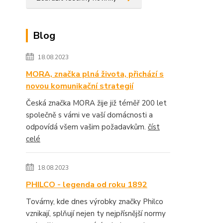
Blog
18.08.2023
MORA, značka plná života, přichází s
novou komunikační strategií
Česká značka MORA žije již téměř 200 let
společně s vámi ve vaší domácnosti a
odpovídá všem vašim požadavkům.
číst
celé
18.08.2023
PHILCO - legenda od roku 1892
Továrny, kde dnes výrobky značky Philco
vznikají, splňují nejen ty nejpřísnější normy