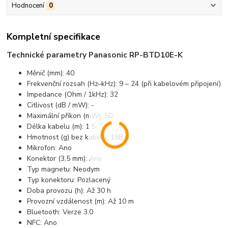
Hodnocení
0
Kompletní specifikace
Technické parametry Panasonic RP-BTD10E-K
Měnič (mm): 40
Frekvenční rozsah (Hz–kHz): 9 – 24 (při kabelovém připojení)
Impedance (Ohm / 1kHz): 32
Citlivost (dB / mW): -
Maximální příkon (mW): 50
Délka kabelu (m): 1,5
Hmotnost (g) bez kabelu: 198
Mikrofon: Ano
Konektor (3,5 mm): Ano
Typ magnetu: Neodym
Typ konektoru: Pozlacený
Doba provozu (h): Až 30 h
Provozní vzdálenost (m): Až 10 m
Bluetooth: Verze 3.0
NFC: Ano