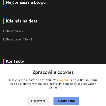
Nejčtenější na blogu
Kde nás najdete
Dětmarovice 25
Dětmarovice, 735 71
Kontakty
Zpracování cookies
+420 731 444 327
(Po-Pá, 8-17 hod.)
Náš e-shop a partneři potřebují Váš
souhlas
s použitím souborů
cookies, aby Vám mohli zobrazovat informace týkající se Vašich
obchod@volak.net
zájmů.
Souhlasím
Nastavení