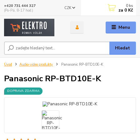
0
ks
+420 731 444 327
CZK
za
0 Kč
(Po-Pá, 8-17 hod.)
Menu
Hledat
Úvod
Audio-video produkty
Panasonic RP-BTD10E-K
Panasonic RP-BTD10E-K
DOPRAVA ZDARMA