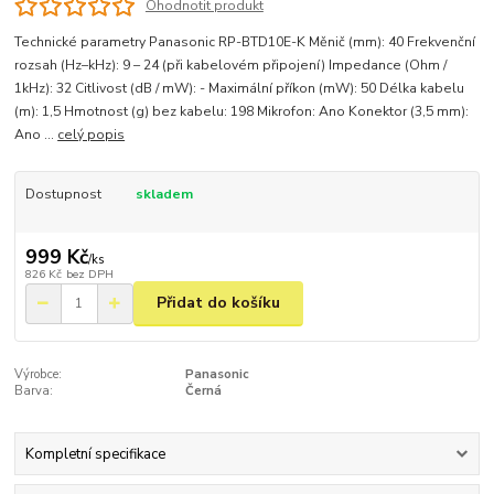
Ohodnotit produkt
Technické parametry Panasonic RP-BTD10E-K Měnič (mm): 40 Frekvenční
rozsah (Hz–kHz): 9 – 24 (při kabelovém připojení) Impedance (Ohm /
1kHz): 32 Citlivost (dB / mW): - Maximální příkon (mW): 50 Délka kabelu
(m): 1,5 Hmotnost (g) bez kabelu: 198 Mikrofon: Ano Konektor (3,5 mm):
Ano ...
celý popis
Dostupnost
skladem
999 Kč
/
ks
826 Kč
bez DPH
Přidat do košíku
Výrobce:
Panasonic
Barva:
Černá
Kompletní specifikace