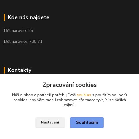
Kde nás najdete
Dětmarovice 25
Dětmarovice, 735 71
Kontakty
+420 731 444 327
Zpracování cookies
(Po-Pá, 8-17 hod.)
Náš e-shop a partneři potřebují Váš
souhlas
s použitím souborů
cookies, aby Vám mohli zobrazovat informace týkající se Vašich
obchod@volak.net
zájmů.
Souhlasím
Nastavení