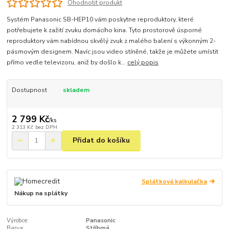
Ohodnotit produkt
Systém Panasonic SB-HEP10 vám poskytne reproduktory, které
potřebujete k zažití zvuku domácího kina. Tyto prostorově úsporné
reproduktory vám nabídnou skvělý zvuk z malého balení s výkonným 2-
pásmovým designem. Navíc jsou video stíněné, takže je můžete umístit
přímo vedle televizoru, aniž by došlo k...
celý popis
Dostupnost
skladem
2 799 Kč
/
ks
2 313 Kč
bez DPH
Přidat do košíku
Splátková kalkulačka
Nákup na splátky
Výrobce:
Panasonic
Barva:
Stříbrná