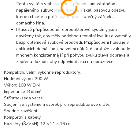
Tento systém stále vyžaduje přidání samostatného
napájeného subwooferu, abyste získali basovou odezvu,
kterou chcete a potřebujete pro skutečný zážitek z
domácího kina.
Hlasově přizpůsobené reproduktorové systémy jsou
navrženy tak, aby měly podobnou tonální kvalitu a vytvořily
bezproblémové zvukové prostředí. Přizpůsobení hlasu je v
aplikacích domácího kina velmi důležité, protože zvuk bude
mnohem konzistentnější při pohybu zvuku zleva doprava a
zepředu dozadu, aby odpovídal akci na obrazovce.
Kompaktní, velmi výkonné reproduktory.
Hudební výkon: 200 W.
Výkon: 100 W DIN.
Impedance: 8 ohmů.
Stříbrno-šedá verze.
Spojení se systémem svorek pro reproduktorové dráty.
Snadné zavěšení.
Kompletní s kabely.
Rozměry (Š×V×H): 12 × 21 × 16 cm.