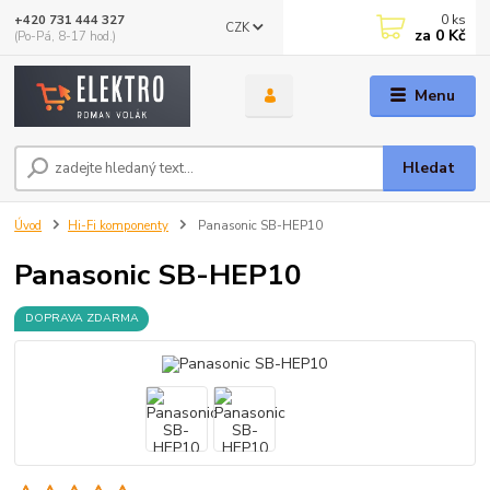
0
ks
+420 731 444 327
CZK
za
0 Kč
(Po-Pá, 8-17 hod.)
Menu
Hledat
Úvod
Hi-Fi komponenty
Panasonic SB-HEP10
Panasonic SB-HEP10
DOPRAVA ZDARMA