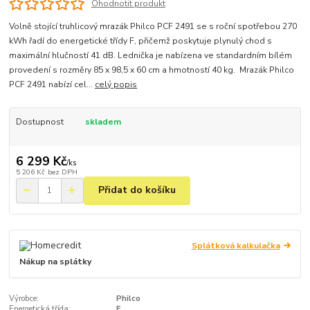
Ohodnotit produkt
Volně stojící truhlicový mrazák Philco PCF 2491 se s roční spotřebou 270
kWh řadí do energetické třídy F, přičemž poskytuje plynulý chod s
maximální hlučností 41 dB. Lednička je nabízena ve standardním bílém
provedení s rozměry 85 x 98,5 x 60 cm a hmotností 40 kg. Mrazák Philco
PCF 2491 nabízí cel...
celý popis
Dostupnost
skladem
6 299 Kč
/
ks
5 206 Kč
bez DPH
Přidat do košíku
Splátková kalkulačka
Nákup na splátky
Výrobce:
Philco
Energetická třída:
F