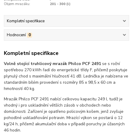
Objem mrazáku:
201 - 300 (l)
Kompletní specifikace
Hodnocení
0
Kompletní specifikace
Volně stojící truhlicový mrazák Philco PCF 2491
se s roční
spotřebou 270 kWh řadí do energetické třídy F, přičemž poskytuje
plynulý chod s maximální hlučností 41 dB. Lednička je nabízena ve
standardním bílém provedení s rozměry 85 x 98,5 x 60 cm a
hmotností 40 kg.
Mrazák Philco PCF 2491 nabízí celkovou kapacitu 249 l, tudíž je
vhodný i pro uskladnění větších zásob v obchodech nebo
domácnosti. Zařízení je opatřeno policovým košem, jenž zvyšuje
pohodlné uskladňování potravin. Mrazící výkon se postará o 12
kg/24 h, přičemž akumulační doba v případě poruchy je úžasných
46 hodin.