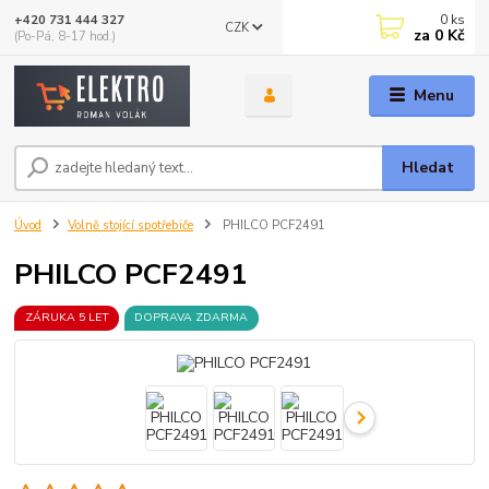
0
ks
+420 731 444 327
CZK
za
0 Kč
(Po-Pá, 8-17 hod.)
Menu
Hledat
Úvod
Volně stojící spotřebiče
PHILCO PCF2491
PHILCO PCF2491
ZÁRUKA 5 LET
DOPRAVA ZDARMA