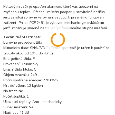
Pultový mrazák je opatřen alarmem, který vás upozorní na
zvýšenou teplotu. Přesné umístění podporují stavitelné nožičky,
jenž zajišťují správné vyrovnání vedoucí k přesnému fungování
zařízení. Philco PCF 2491 je vybaven mechanickým ovládáním,
jenž umožnuje snadné nastavení požadovaného stupně mražení.
Technické vlastnosti:
Barevné provedení: Bílá
Klimatická třída: SN/N/ST/T (Tento spotřebič je určen k použití za
teploty okolí od 10°C do 43°C)
Energetická třída: F
Provedení: Truhlicový
Emisní třída hluku: C
Objem mrazáku: 249 l
Roční spotřeba energie: 270 kWh
Mrazící výkon: 12 kg/den
No frost: Ne
Počet šuplíků: 1
Ukazatel teploty: Ano - mechanický
Super mrazení: Ne
Hlučnost: 41 dB