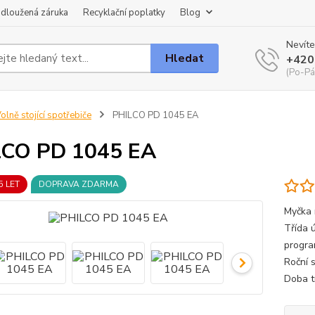
dloužená záruka
Recyklační poplatky
Blog
Nevíte
Hledat
+420
(Po-Pá
olně stojící spotřebiče
PHILCO PD 1045 EA
LCO PD 1045 EA
5 LET
DOPRAVA ZDARMA
Myčka 
Třída ú
progra
Roční 
Doba t