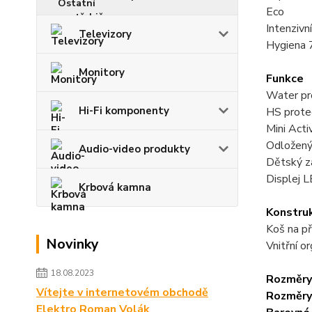
Eco
Intenzivn
Televizory
Hygiena 
Monitory
Funkce
Water pr
Hi-Fi komponenty
HS protec
Mini Acti
Odložený
Audio-video produkty
Dětský 
Displej 
Krbová kamna
Konstru
Koš na př
Novinky
Vnitřní o
18.08.2023
Rozměry
Vítejte v internetovém obchodě
Rozměry
Elektro Roman Volák