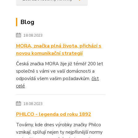
Blog
18.08.2023
MORA, značka plná života, přichází s
novou komunikační strategií
Česká značka MORA žije již téměř 200 let
společně s vámi ve vaší domácnosti a
odpovídá všem vašim požadavkům.
číst
celé
18.08.2023
PHILCO - legenda od roku 1892
Továrny, kde dnes výrobky značky Philco
vznikají, splňují nejen ty nejpřísnější normy