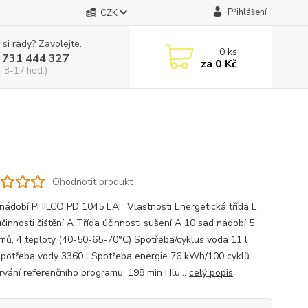
Přihlášení
CZK
 si rady? Zavolejte.
0
ks
 731 444 327
za
0 Kč
, 8-17 hod.)
Ohodnotit produkt
nádobí PHILCO PD 1045 EA Vlastnosti Energetická třída E
činnosti čištění A Třída účinnosti sušení A 10 sad nádobí 5
mů, 4 teploty (40-50-65-70°C) Spotřeba/cyklus voda 11 l
spotřeba vody 3360 l Spotřeba energie 76 kWh/100 cyklů
rvání referenčního programu: 198 min Hlu...
celý popis