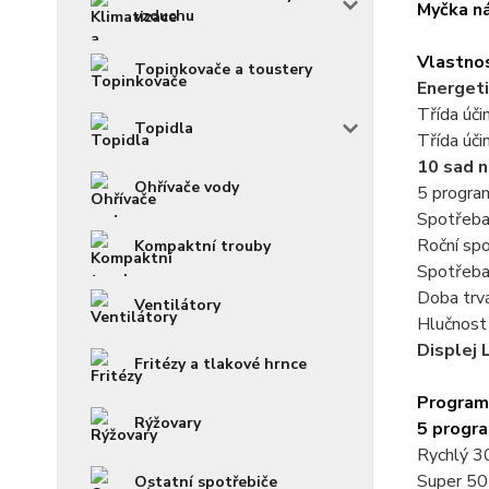
Myčka n
vzduchu
Vlastno
Topinkovače a toustery
Energeti
Třída úči
Topidla
Třída úči
10 sad 
Ohřívače vody
5 progra
Spotřeba
Roční sp
Kompaktní trouby
Spotřeba
Doba trvá
Ventilátory
Hlučnost
Displej 
Fritézy a tlakové hrnce
Program
Rýžovary
5 progr
Rychlý 3
Super 50
Ostatní spotřebiče