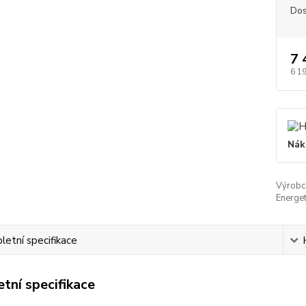
Dos
7 
6 1
Nák
Výrobc
Energet
etní specifikace
tní specifikace