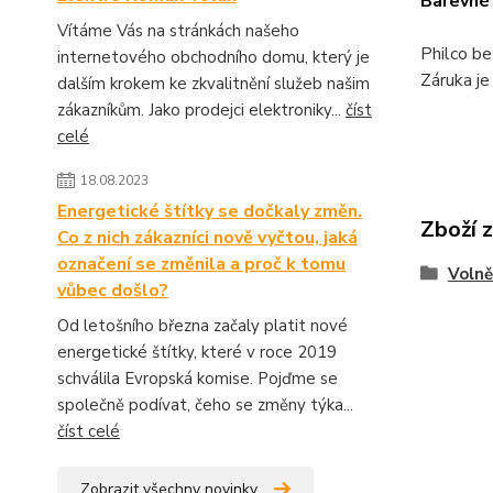
Barevné
Vítáme Vás na stránkách našeho
Philco be
internetového obchodního domu, který je
Záruka je
dalším krokem ke zkvalitnění služeb našim
zákazníkům. Jako prodejci elektroniky...
číst
celé
18.08.2023
Energetické štítky se dočkaly změn.
Zboží 
Co z nich zákazníci nově vyčtou, jaká
označení se změnila a proč k tomu
Volně
vůbec došlo?
Od letošního března začaly platit nové
energetické štítky, které v roce 2019
schválila Evropská komise. Pojďme se
společně podívat, čeho se změny týka...
číst celé
Zobrazit všechny novinky