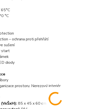
í 65°C
70 °C
otection
tion – ochrana proti přehřátí
ve sušení
 start
zámek
LED diody
kce
íbory
rganizace prostoru: Nerezový interiér
 (VxŠxH):
85 x 45 x 60 cm