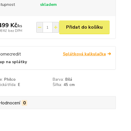
tupnost
skladem
499 Kč
/
ks
Přidat do košíku
98 Kč
bez DPH
Splátková kalkulačka
up na splátky
e:
Philco
Barva:
Bílá
ická třída:
E
Šířka:
45 cm
Hodnocení
0