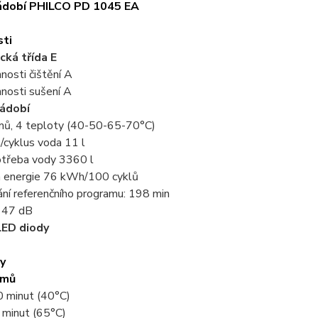
ádobí PHILCO PD 1045 EA
sti
cká třída E
nnosti čištění A
nnosti sušení A
nádobí
mů, 4 teploty (40-50-65-70°C)
/cyklus voda 11 l
otřeba vody 3360 l
 energie 76 kWh/100 cyklů
ní referenčního programu: 198 min
 47 dB
LED diody
y
amů
0 minut (40°C)
 minut (65°C)