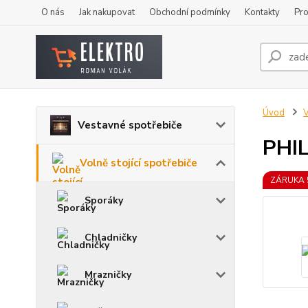
O nás
Jak nakupovat
Obchodní podmínky
Kontakty
Pro
Úvod
V
Vestavné spotřebiče
PHI
Volně stojící spotřebiče
ZÁRUKA 
Sporáky
Chladničky
Mrazničky