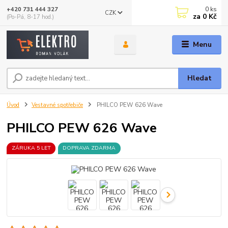
0
ks
+420 731 444 327
CZK
za
0 Kč
(Po-Pá, 8-17 hod.)
Menu
Hledat
Úvod
Vestavné spotřebiče
PHILCO PEW 626 Wave
PHILCO PEW 626 Wave
ZÁRUKA 5 LET
DOPRAVA ZDARMA