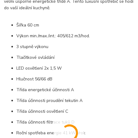
velmi úsporné energetické třídě A. Tento luxusní spotřebič se hodí
do vaší ideální kuchyně.
Šířka 60 cm
Výkon min./max./int.: 405/612 m3/hod.
3 stupně výkonu
Tlačítkové ovládání
LED osvětlení 2x 1,5 W
Hlučnost 56/66 dB
Třída energetické účinnosti A
Třída účinnosti proudění tekutin A
Třída účinnosti osvětlení C
Třída účinnosti filtrace tuků D
Roční spotřeba energie 41 kWh/rok