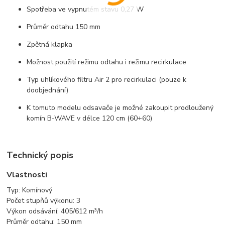
Spotřeba ve vypnutém stavu 0,27 W
Průměr odtahu 150 mm
Zpětná klapka
Možnost použití režimu odtahu i režimu recirkulace
Typ uhlíkového filtru Air 2 pro recirkulaci (pouze k
doobjednání)
K tomuto modelu odsavače je možné zakoupit prodloužený
komín B-WAVE v délce 120 cm (60+60)
Technický popis
Vlastnosti
Typ: Komínový
Počet stupňů výkonu: 3
Výkon odsávání: 405/612 m³/h
Průměr odtahu: 150 mm