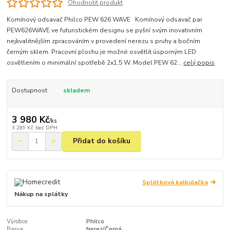
Ohodnotit produkt
Komínový odsavač Philco PEW 626 WAVE Komínový odsavač par
PEW626WAVE ve futuristickém designu se pyšní svým inovativním
nejkvalitnějším zpracováním v provedení nerezu s pruhy a bočním
černým sklem. Pracovní plochu je možné osvětlit úsporným LED
osvětlením o minimální spotřebě 2x1,5 W. Model PEW 62...
celý popis
Dostupnost
skladem
3 980 Kč
/
ks
3 289 Kč
bez DPH
Přidat do košíku
Splátková kalkulačka
Nákup na splátky
Výrobce:
Philco
Barva:
Nerez/Černá