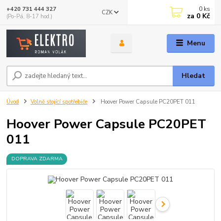
0
ks
+420 731 444 327
CZK
za
0 Kč
(Po-Pá, 8-17 hod.)
Menu
Hledat
Úvod
Volně stojící spotřebiče
Hoover Power Capsule PC20PET 011
Hoover Power Capsule PC20PET
011
DOPRAVA ZDARMA