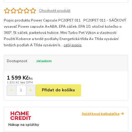
Ohodnotit produkt
Popis produktu Power Capsule PC20PET 011 PC20PET 011 - SÁČKOVÝ
vysavač Power capsule A+ABA, EPA sáček, EPA 10, otočné kolečko o
360°, 5l sáček, parketová hubice, Mini Turbo Pet Výkon a vlastnosti
Použití Koberce a tvrdé podlahy Energetická třída A+ Třída vysávání
tvrdých podlah A Třída vysávání k...
celý popis
Dostupnost
skladem
1 599 Kč
/
ks
1 321 Kč
bez DPH
Přidat do košíku
Splátková kalkulačka
Nákup na splátky