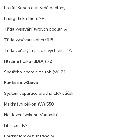
Použití Koberce a tvrdé podlahy
Energetická třída A+
Třída vysávání tvrdých podlah A
Třída vysávání koberců B
Třída zpětných prachových emisí A
Hladina hluku (dB(A)) 72
Spotřeba energie za rok (W) 21
Funkce a výbava
Systém separace prachu EPA sáček
Maximální příkon (W) 550
Nastavení výkonu Variabilní
Filtrace EPA
Předmotorový filtr Pěnový