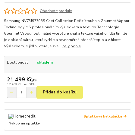
Ohodnotit produkt
Samsung NV73J9770RS Chef Collection Pečicí trouba s Gourmet Vapour
Technology™ S profesionálním výsledkem a texturouTechnologie
Gourmet Vapour optimálně vylepšuje chuť a texturu vašeho jídla tím, že
je obklopí párou, která rychle a rovnoměrně přenáší teplo a vlhkost.
Výsledkem je jídlo, které je zve...
celý popis
Dostupnost
skladem
21 499 Kč
/
ks
17 768 Kč
bez DPH
Přidat do košíku
Splátková kalkulačka
Nákup na splátky