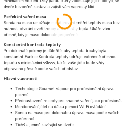
minimálním hlukem. Díky pantu, který zpomaluje jejich pohyb, se
dveře bezpečně zastaví a zajistí vám naprostý klid.
Perfektní vaření masa
Sonda na maso umožňuje monitorování vnitřní teploty masa bez
nutnosti otvírání dveří trouby a tím ztráty tepla. Ukáže vám
přesně, kdy je maso dokonale propečené.
Konstantní kontrola teploty
Pro dokonalé pokrmy je důležité, aby teplota trouby byla
konstantní. Funkce Kontrola teploty udržuje extrémně přesnou
teplotu s minimálními výkyvy, takže vaše jídlo bude vždy
připraveno přesně podle vašich představ.
Hlavní vlastnosti:
Technologie Gourmet Vapour pro profesionální úpravu
pokrmů
Přednastavené recepty pro snadné vaření jako profesionál
Monitorování jídel na dálku pomocí Wi-Fi ovládání
Sonda na maso pro dokonalou úpravu masa podle vašich
preferencí
Tichý a jemně zavírající se dveře