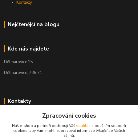
Kontakty
Nejčtenější na blogu
Kde nás najdete
Dětmarovice 25
Dětmarovice, 735 71
Kontakty
+420 731 444 327
Zpracování cookies
(Po-Pá, 8-17 hod.)
Náš e-shop a partneři potřebují Váš
souhlas
s použitím souborů
cookies, aby Vám mohli zobrazovat informace týkající se Vašich
obchod@volak.net
zájmů.