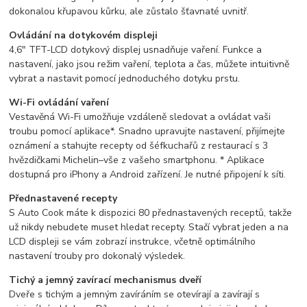
dokonalou křupavou kůrku, ale zůstalo šťavnaté uvnitř.
Ovládání na dotykovém displeji
4,6" TFT-LCD dotykový displej usnadňuje vaření. Funkce a
nastavení, jako jsou režim vaření, teplota a čas, můžete intuitivně
vybrat a nastavit pomocí jednoduchého dotyku prstu.
Wi-Fi ovládání vaření
Vestavěná Wi-Fi umožňuje vzdáleně sledovat a ovládat vaši
troubu pomocí aplikace*. Snadno upravujte nastavení, přijímejte
oznámení a stahujte recepty od šéfkuchařů z restaurací s 3
hvězdičkami Michelin–vše z vašeho smartphonu. * Aplikace
dostupná pro iPhony a Android zařízení. Je nutné připojení k síti.
Přednastavené recepty
S Auto Cook máte k dispozici 80 přednastavených receptů, takže
už nikdy nebudete muset hledat recepty. Stačí vybrat jeden a na
LCD displeji se vám zobrazí instrukce, včetně optimálního
nastavení trouby pro dokonalý výsledek.
Tichý a jemný zavírací mechanismus dveří
Dveře s tichým a jemným zavíráním se otevírají a zavírají s