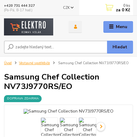
0
ks
+420 731 444 327
CZK
za
0 Kč
(Po-Pá, 8-17 hod.)
Menu
Hledat
Úvod
Vestavné spotřebiče
Samsung Chef Collection NV73J9770RS/EO
Samsung Chef Collection
NV73J9770RS/EO
DOPRAVA ZDARMA