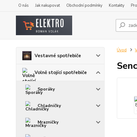
O nás
Jak nakupovat
Obchodní podmínky
Kontakty
Pro
Úvod
V
Vestavné spotřebiče
Senc
Volně stojící spotřebiče
Sporáky
Chladničky
Mrazničky