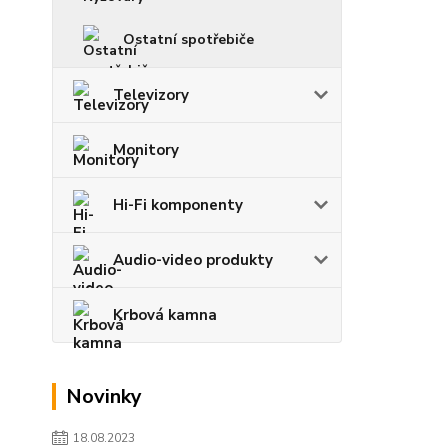
Ostatní spotřebiče
Televizory
Monitory
Hi-Fi komponenty
Audio-video produkty
Krbová kamna
Novinky
18.08.2023