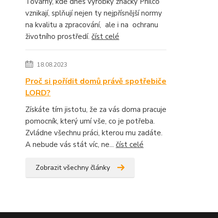
Továrny, kde dnes výrobky značky Philco
vznikají, splňují nejen ty nejpřísnější normy
na kvalitu a zpracování, ale i na ochranu
životního prostředí.
číst celé
18.08.2023
Proč si pořídit domů právě spotřebiče
LORD?
Získáte tím jistotu, že za vás doma pracuje
pomocník, který umí vše, co je potřeba.
Zvládne všechnu práci, kterou mu zadáte.
A nebude vás stát víc, ne...
číst celé
Zobrazit všechny články