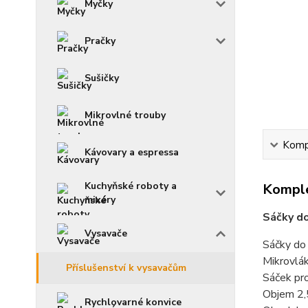
Myčky
Pračky
Sušičky
Mikrovlné trouby
Kompl
Kávovary a espressa
Kuchyňské roboty a
Komple
mixéry
Sáčky do
Vysavače
Sáčky do
Mikrovlá
Příslušenství k vysavačům
Sáček pro
Objem 2,5
Rychlovarné konvice