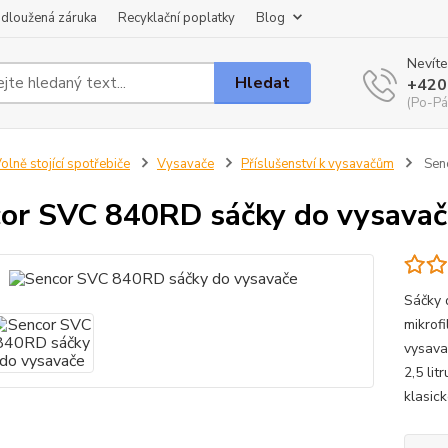
dloužená záruka
Recyklační poplatky
Blog
Nevíte
Hledat
+420
(Po-Pá
olně stojící spotřebiče
Vysavače
Příslušenství k vysavačům
Sen
or SVC 840RD sáčky do vysavač
Sáčky 
mikrof
vysava
2,5 lit
klasick