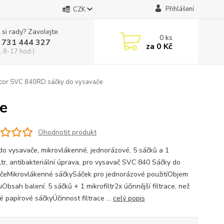
Přihlášení
CZK
 si rady? Zavolejte.
0
ks
 731 444 327
za
0 Kč
, 8-17 hod.)
cor SVC 840RD sáčky do vysavače
e
Ohodnotit produkt
do vysavače, mikrovlákenné, jednorázové, 5 sáčků a 1
iltr, antibakteriální úprava, pro vysavač SVC 840 Sáčky do
čeMikrovlákenné sáčkySáček pro jednorázové použitíObjem
ruObsah balení: 5 sáčků + 1 mikrofiltr2x účinnější filtrace, než
é papírové sáčkyÚčinnost filtrace ...
celý popis