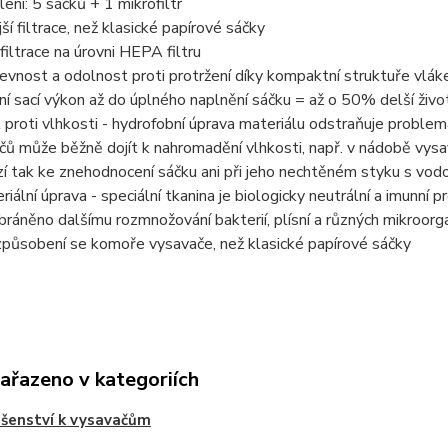
ení: 5 sáčků + 1 mikrofiltr
jší filtrace, než klasické papírové sáčky
filtrace na úrovni HEPA filtru
vnost a odolnost proti protržení díky kompaktní struktuře vlák
í sací výkon až do úplného naplnění sáčku = až o 50% delší živo
proti vlhkosti - hydrofobní úprava materiálu odstraňuje problem
čů může běžně dojít k nahromadění vlhkosti, např. v nádobě vysava
 tak ke znehodnocení sáčku ani při jeho nechtěném styku s vod
riální úprava - speciální tkanina je biologicky neutrální a imunní 
bráněno dalšímu rozmnožování bakterií, plísní a různých mikroorg
způsobení se komoře vysavače, než klasické papírové sáčky
zařazeno v kategoriích
ušenství k vysavačům