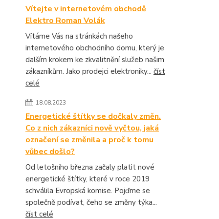
Vítejte v internetovém obchodě
Elektro Roman Volák
Vítáme Vás na stránkách našeho
internetového obchodního domu, který je
dalším krokem ke zkvalitnění služeb našim
zákazníkům. Jako prodejci elektroniky...
číst
celé
18.08.2023
Energetické štítky se dočkaly změn.
Co z nich zákazníci nově vyčtou, jaká
označení se změnila a proč k tomu
vůbec došlo?
Od letošního března začaly platit nové
energetické štítky, které v roce 2019
schválila Evropská komise. Pojďme se
společně podívat, čeho se změny týka...
číst celé