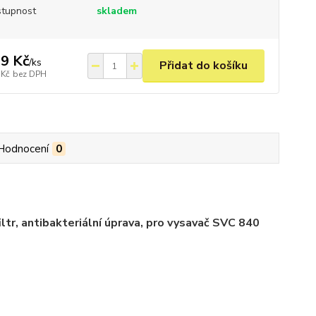
tupnost
skladem
9 Kč
/
ks
Přidat do košíku
 Kč
bez DPH
Hodnocení
0
ltr, antibakteriální úprava, pro vysavač SVC 840