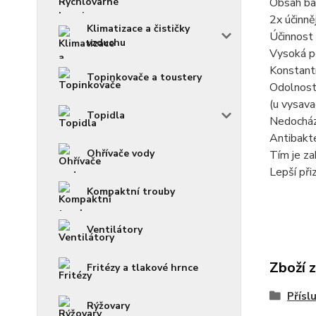
Obsah bal
2x účinně
Klimatizace a čističky
Účinnost 
vzduchu
Vysoká pe
Konstantn
Topinkovače a toustery
Odolnost 
(u vysava
Topidla
Nedochází
Antibakte
Ohřívače vody
Tím je za
Lepší při
Kompaktní trouby
Ventilátory
Zboží 
Fritézy a tlakové hrnce
Přísl
Rýžovary