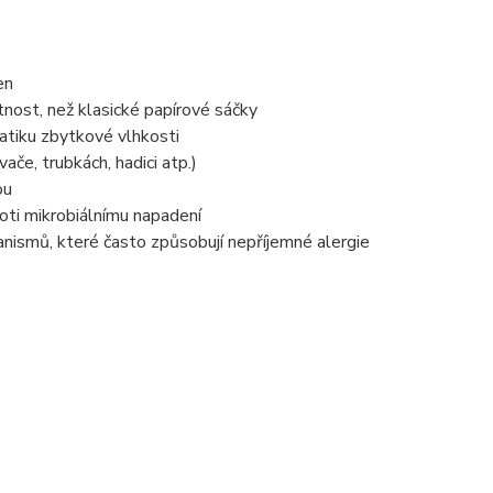
en
tnost, než klasické papírové sáčky
atiku zbytkové vlhkosti
če, trubkách, hadici atp.)
ou
proti mikrobiálnímu napadení
anismů, které často způsobují nepříjemné alergie