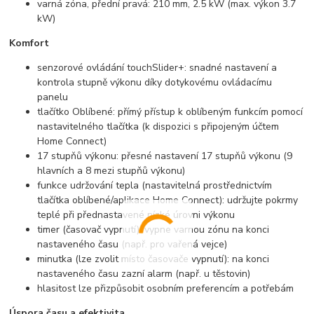
varná zóna, přední pravá: 210 mm, 2.5 kW (max. výkon 3.7
kW)
Komfort
senzorové ovládání touchSlider+: snadné nastavení a
kontrola stupně výkonu díky dotykovému ovládacímu
panelu
tlačítko Oblíbené: přímý přístup k oblíbeným funkcím pomocí
nastavitelného tlačítka (k dispozici s připojeným účtem
Home Connect)
17 stupňů výkonu: přesné nastavení 17 stupňů výkonu (9
hlavních a 8 mezi stupňů výkonu)
funkce udržování tepla (nastavitelná prostřednictvím
tlačítka oblíbené/aplikace Home Connect): udržujte pokrmy
teplé při přednastavené nízké úrovni výkonu
timer (časovač vypnutí): vypne varnou zónu na konci
nastaveného času (např. pro vařená vejce)
minutka (lze zvolit místo časovače vypnutí): na konci
nastaveného času zazní alarm (např. u těstovin)
hlasitost lze přizpůsobit osobním preferencím a potřebám
Úspora času a efektivita