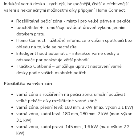
Indukční varná deska - rychlejší, bezpečnější, čistší a efektivnější
vaření s nekonečnými možnostmi díky připojení Home Connect.
Rozšiřitelná pečicí zóna - místo i pro velké pánve a pekáče.
touchSlider + - umožňuje ovládat úroveň výkonu jedním
dotykem prstu.
Home Connect - užitečné informace o vašem spotřebiči bez
ohledu na to, kde se nacházíte.
Intelligent hood automatic – interakce varné desky a
odsavače par poskytuje větší pohodlí.
Tlačítko Oblíbené – umožňuje upravit nastavení varné
desky podle vašich osobních potřeb.
Flexibilita varných zón
varná zóna s rozšířením na pečicí zónu: umožní používat
velké pekáče díky rozšiřitelné varné zóně
varná zóna, přední levá: 180 mm, 2 kW (max. výkon 3.1 kW)
varná zóna, zadní levá: 180 mm, 280 mm, 2 kW (max. výkon
3.1 kW)
varná zóna, zadní pravá: 145 mm , 1.6 kW (max. výkon 2.2
kW)