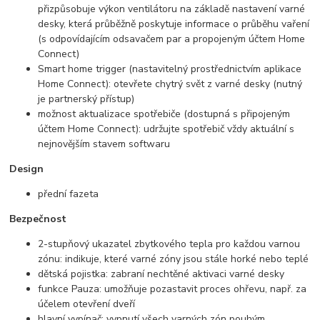
přizpůsobuje výkon ventilátoru na základě nastavení varné
desky, která průběžně poskytuje informace o průběhu vaření
(s odpovídajícím odsavačem par a propojeným účtem Home
Connect)
Smart home trigger (nastavitelný prostřednictvím aplikace
Home Connect): otevřete chytrý svět z varné desky (nutný
je partnerský přístup)
možnost aktualizace spotřebiče (dostupná s připojeným
účtem Home Connect): udržujte spotřebič vždy aktuální s
nejnovějším stavem softwaru
Design
přední fazeta
Bezpečnost
2-stupňový ukazatel zbytkového tepla pro každou varnou
zónu: indikuje, které varné zóny jsou stále horké nebo teplé
dětská pojistka: zabraní nechtěné aktivaci varné desky
funkce Pauza: umožňuje pozastavit proces ohřevu, např. za
účelem otevření dveří
hlavní vypínač: vypnutí všech varných zón pouhým