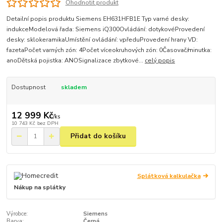
Ohodnotit produkt
Detailní popis produktu Siemens EH631HFB1E Typ varné desky:
indukceModelová řada: Siemens iQ300Ovládání: dotykovéProvedení
desky: sklokeramikaUmístění ovládání: vpředuProvedení hrany VD:
fazetaPočet varných zón: 4Počet víceokruhových zón: 0Časovač/minutka:
anoDětská pojistka: ANOSignalizace zbytkové...
celý popis
Dostupnost
skladem
12 999 Kč
/
ks
10 743 Kč
bez DPH
Přidat do košíku
Splátková kalkulačka
Nákup na splátky
Výrobce:
Siemens
Barva:
Černá