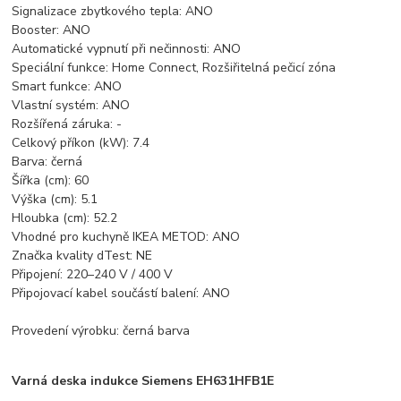
Signalizace zbytkového tepla: ANO
Booster: ANO
Automatické vypnutí při nečinnosti: ANO
Speciální funkce: Home Connect, Rozšiřitelná pečicí zóna
Smart funkce: ANO
Vlastní systém: ANO
Rozšířená záruka: -
Celkový příkon (kW): 7.4
Barva: černá
Šířka (cm): 60
Výška (cm): 5.1
Hloubka (cm): 52.2
Vhodné pro kuchyně IKEA METOD: ANO
Značka kvality dTest: NE
Připojení: 220–240 V / 400 V
Připojovací kabel součástí balení: ANO
Provedení výrobku: černá barva
Varná deska indukce Siemens EH631HFB1E