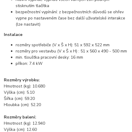
stisknutím tlačítka
bezpečnostní vypínání: z bezpečnostních důvodů se ohřev
vypne po nastaveném čase bez další uživatelské interakce
(lze nastavit)
Instalace
rozměry spotřebiče (V x Š x H): 51 x 592 x 522 mm
rozměry pro vestavbu (V x Š x H) : 51 x 560 x 490 - 500 mm
min. tloušťka pracovní desky: 16 mm
příkon: 7.4 kW
Rozměry výrobku:
Hmotnost (kg): 10.680
Výška (cm): 5.10
Šířka (cm): 59.20
Hloubka (cm): 52.20
Rozměry balení:
Hmotnost (kg): 12.940
Výška (cm): 12.60