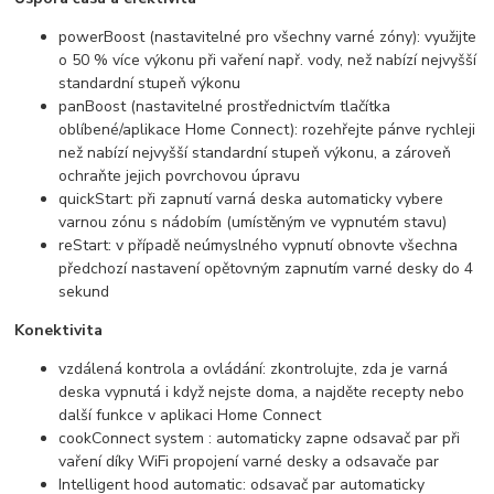
powerBoost (nastavitelné pro všechny varné zóny): využijte
o 50 % více výkonu při vaření např. vody, než nabízí nejvyšší
standardní stupeň výkonu
panBoost (nastavitelné prostřednictvím tlačítka
oblíbené/aplikace Home Connect): rozehřejte pánve rychleji
než nabízí nejvyšší standardní stupeň výkonu, a zároveň
ochraňte jejich povrchovou úpravu
quickStart: při zapnutí varná deska automaticky vybere
varnou zónu s nádobím (umístěným ve vypnutém stavu)
reStart: v případě neúmyslného vypnutí obnovte všechna
předchozí nastavení opětovným zapnutím varné desky do 4
sekund
Konektivita
vzdálená kontrola a ovládání: zkontrolujte, zda je varná
deska vypnutá i když nejste doma, a najděte recepty nebo
další funkce v aplikaci Home Connect
cookConnect system : automaticky zapne odsavač par při
vaření díky WiFi propojení varné desky a odsavače par
Intelligent hood automatic: odsavač par automaticky