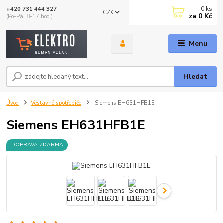
0
ks
+420 731 444 327
CZK
za
0 Kč
(Po-Pá, 8-17 hod.)
Menu
Hledat
Úvod
Vestavné spotřebiče
Siemens EH631HFB1E
Siemens EH631HFB1E
DOPRAVA ZDARMA