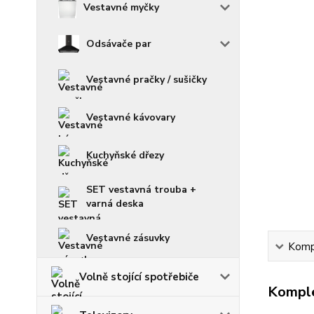
Vestavné myčky
Odsávače par
Vestavné pračky / sušičky
Vestavné kávovary
Kuchyňské dřezy
SET vestavná trouba +
varná deska
Vestavné zásuvky
Kompl
Volně stojící spotřebiče
Komple