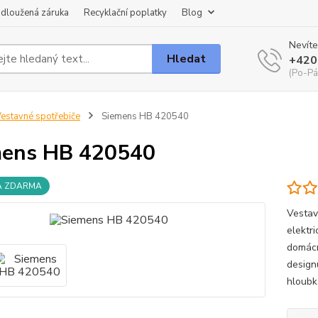
dloužená záruka
Recyklační poplatky
Blog
Nevíte
Hledat
+420
(Po-Pá
estavné spotřebiče
Siemens HB 420540
mens HB 420540
A ZDARMA
Vestav
elektr
domácn
design
hloubk