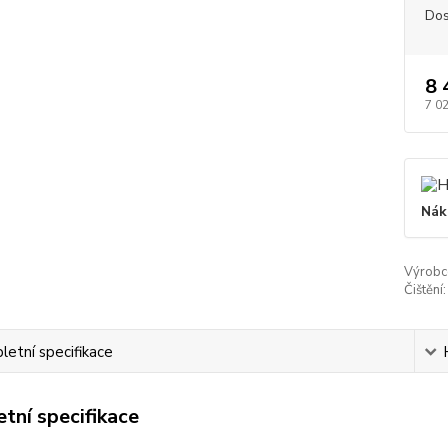
Dos
8 
7 0
Nák
Výrobc
Čištění:
etní specifikace
tní specifikace