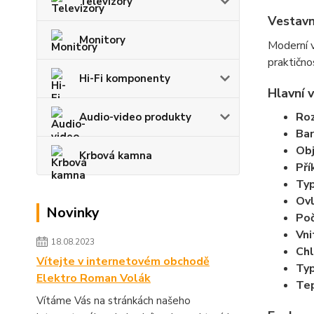
Televizory
Vestavn
Monitory
Moderní 
praktično
Hi-Fi komponenty
Hlavní v
Ro
Audio-video produkty
Bar
Obj
Krbová kamna
Pří
Typ
Ovl
Novinky
Poč
Vni
18.08.2023
Chl
Vítejte v internetovém obchodě
Typ
Elektro Roman Volák
Tep
Vítáme Vás na stránkách našeho