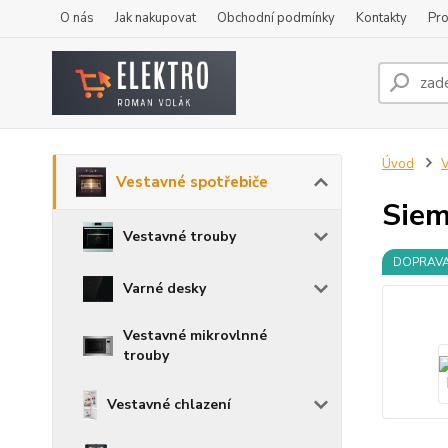
O nás
Jak nakupovat
Obchodní podmínky
Kontakty
Pro
Úvod
V
Vestavné spotřebiče
Sie
Vestavné trouby
DOPRAV
Varné desky
Vestavné mikrovlnné
trouby
Vestavné chlazení