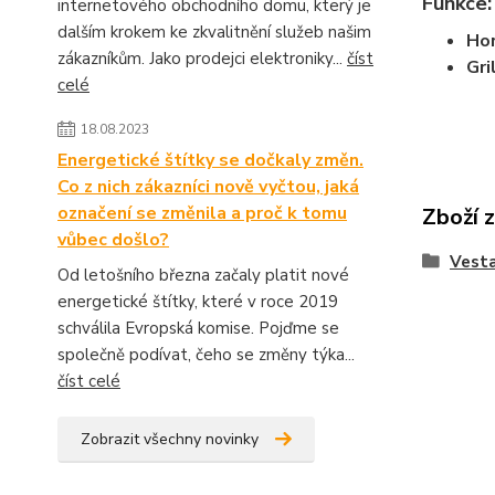
Funkce:
internetového obchodního domu, který je
dalším krokem ke zkvalitnění služeb našim
Hor
zákazníkům. Jako prodejci elektroniky...
číst
Gri
celé
18.08.2023
Energetické štítky se dočkaly změn.
Co z nich zákazníci nově vyčtou, jaká
označení se změnila a proč k tomu
Zboží 
vůbec došlo?
Vesta
Od letošního března začaly platit nové
energetické štítky, které v roce 2019
schválila Evropská komise. Pojďme se
společně podívat, čeho se změny týka...
číst celé
Zobrazit všechny novinky