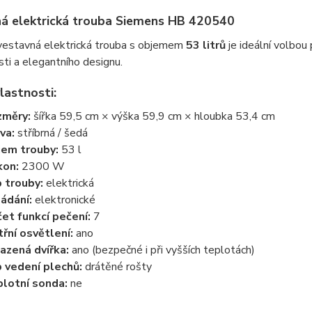
á elektrická trouba Siemens HB 420540
vestavná elektrická trouba s objemem
53 litrů
je ideální volbou
sti a elegantního designu.
lastnosti:
změry:
šířka 59,5 cm × výška 59,9 cm × hloubka 53,4 cm
va:
stříbrná / šedá
em trouby:
53 l
kon:
2300 W
 trouby:
elektrická
ádání:
elektronické
et funkcí pečení:
7
třní osvětlení:
ano
azená dvířka:
ano (bezpečné i při vyšších teplotách)
 vedení plechů:
drátěné rošty
lotní sonda:
ne