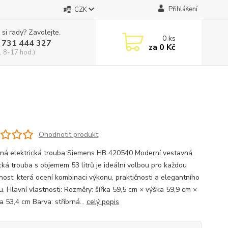
Přihlášení
CZK
 si rady? Zavolejte.
0
ks
 731 444 327
za
0 Kč
, 8-17 hod.)
Ohodnotit produkt
ná elektrická trouba Siemens HB 420540 Moderní vestavná
ická trouba s objemem 53 litrů je ideální volbou pro každou
ost, která ocení kombinaci výkonu, praktičnosti a elegantního
u. Hlavní vlastnosti: Rozměry: šířka 59,5 cm × výška 59,9 cm ×
a 53,4 cm Barva: stříbrná...
celý popis