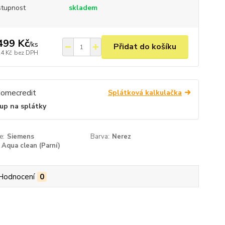
tupnost
skladem
499 Kč
/
ks
Přidat do košíku
24 Kč
bez DPH
Splátková kalkulačka
up na splátky
e:
Siemens
Barva:
Nerez
Aqua clean (Parní)
Hodnocení
0