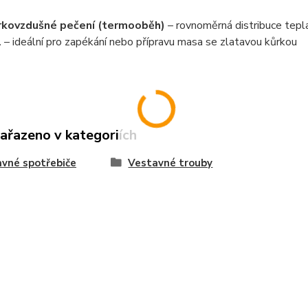
kovzdušné pečení (termooběh)
– rovnoměrná distribuce tepl
l
– ideální pro zapékání nebo přípravu masa se zlatavou kůrkou
zařazeno v kategoriích
vné spotřebiče
Vestavné trouby