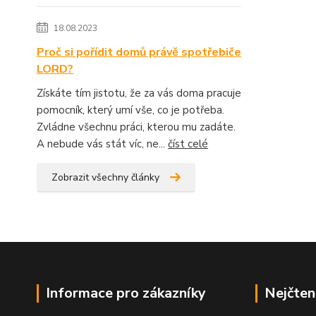
18.08.2023
Proč si pořídit domů právě spotřebiče
LORD?
Získáte tím jistotu, že za vás doma pracuje
pomocník, který umí vše, co je potřeba.
Zvládne všechnu práci, kterou mu zadáte.
A nebude vás stát víc, ne...
číst celé
Zobrazit všechny články
Informace pro zákazníky
Nejčten