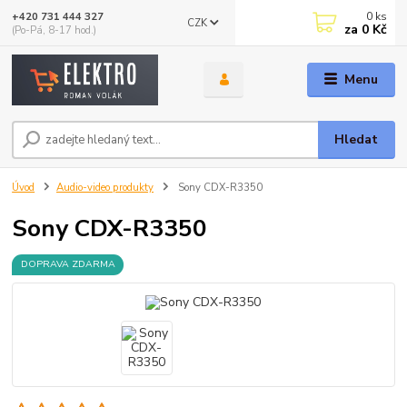
0
ks
+420 731 444 327
CZK
za
0 Kč
(Po-Pá, 8-17 hod.)
Menu
Hledat
Úvod
Audio-video produkty
Sony CDX-R3350
Sony CDX-R3350
DOPRAVA ZDARMA