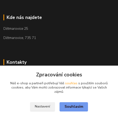
Kde nás najdete
Dětmarovice 25
Dětmarovice, 735 71
Kontakty
+420 731 444 327
Zpracování cookies
(Po-Pá, 8-17 hod.)
Náš e-shop a partneři potřebují Váš
souhlas
s použitím souborů
cookies, aby Vám mohli zobrazovat informace týkající se Vašich
obchod@volak.net
zájmů.
Souhlasím
Nastavení