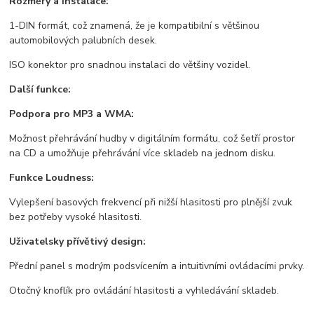
Rozměry a instalace:
1-DIN formát, což znamená, že je kompatibilní s většinou
automobilových palubních desek.
ISO konektor pro snadnou instalaci do většiny vozidel.
Další funkce:
Podpora pro MP3 a WMA:
Možnost přehrávání hudby v digitálním formátu, což šetří prostor
na CD a umožňuje přehrávání více skladeb na jednom disku.
Funkce Loudness:
Vylepšení basových frekvencí při nižší hlasitosti pro plnější zvuk
bez potřeby vysoké hlasitosti.
Uživatelsky přívětivý design:
Přední panel s modrým podsvícením a intuitivními ovládacími prvky.
Otočný knoflík pro ovládání hlasitosti a vyhledávání skladeb.