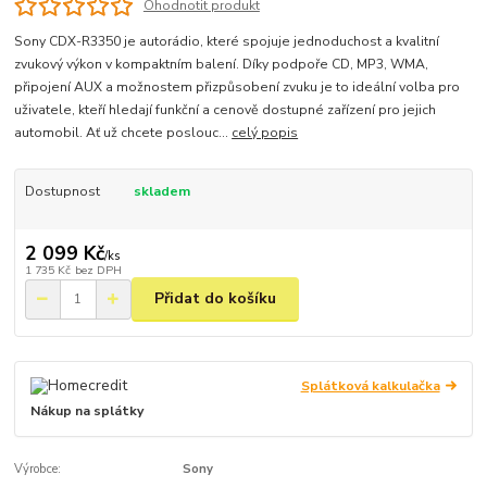
Ohodnotit produkt
Sony CDX-R3350 je autorádio, které spojuje jednoduchost a kvalitní
zvukový výkon v kompaktním balení. Díky podpoře CD, MP3, WMA,
připojení AUX a možnostem přizpůsobení zvuku je to ideální volba pro
uživatele, kteří hledají funkční a cenově dostupné zařízení pro jejich
automobil. Ať už chcete poslouc...
celý popis
Dostupnost
skladem
2 099 Kč
/
ks
1 735 Kč
bez DPH
Přidat do košíku
Splátková kalkulačka
Nákup na splátky
Výrobce:
Sony