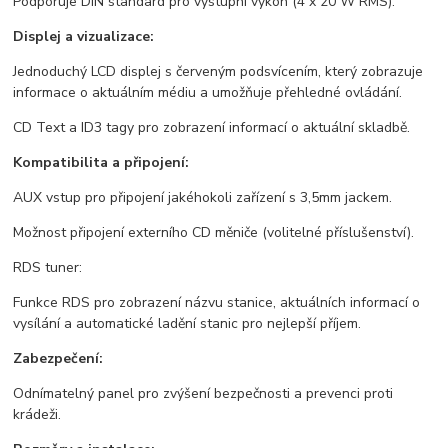
Podporuje DIN standard pro výstupní výkon (4 x 20 W RMS).
Displej a vizualizace:
Jednoduchý LCD displej s červeným podsvícením, který zobrazuje
informace o aktuálním médiu a umožňuje přehledné ovládání.
CD Text a ID3 tagy pro zobrazení informací o aktuální skladbě.
Kompatibilita a připojení:
AUX vstup pro připojení jakéhokoli zařízení s 3,5mm jackem.
Možnost připojení externího CD měniče (volitelné příslušenství).
RDS tuner:
Funkce RDS pro zobrazení názvu stanice, aktuálních informací o
vysílání a automatické ladění stanic pro nejlepší příjem.
Zabezpečení:
Odnímatelný panel pro zvýšení bezpečnosti a prevenci proti
krádeži.