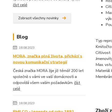
Roz
číst celé
Cit
Max
Zobrazit všechny novinky
výk
Pou
Blog
Typ repr
Kmitočto
18.08.2023
Citlivos
MORA, značka plná života, přichází s
Jmenovi
novou komunikační strategií
Max. vs
Materiál
Česká značka MORA žije již téměř 200 let
Membrán
společně s vámi ve vaší domácnosti a
odpovídá všem vašim požadavkům.
číst
celé
18.08.2023
Zboží 
PHILCO - legenda od roku 1892