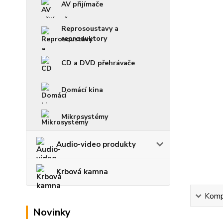
AV přijímače
Reprosoustavy a
reproduktory
CD a DVD přehrávače
Domácí kina
Mikrosystémy
Audio-video produkty
Krbová kamna
Kompl
Novinky