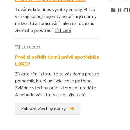
Továrny, kde dnes výrobky značky Philco
Hi-Fi
vznikají, splňují nejen ty nejpřísnější normy
na kvalitu a zpracování, ale i na ochranu
životního prostředí.
číst celé
18.08.2023
Proč si pořídit domů právě spotřebiče
LORD?
Získáte tím jistotu, že za vás doma pracuje
pomocník, který umí vše, co je potřeba.
Zvládne všechnu práci, kterou mu zadáte.
A nebude vás stát víc, ne...
číst celé
Zobrazit všechny články