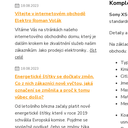
Komple
18.08.2023
Vítejte v internetovém obchodě
Sony XS
Elektro Roman Volák
standardn
Vítáme Vás na stránkách našeho
Detaily a
internetového obchodního domu, který je
dalším krokem ke zkvalitnění služeb našim
Na základ
zákazníkům. Jako prodejci elektroniky...
číst
obchodu:
celé
Typ
18.08.2023
Kmi
Cit
Energetické štítky se dočkaly změn.
Jme
Co z nich zákazníci nově vyčtou, jaká
Max
označení se změnila a proč k tomu
Mat
vůbec došlo?
Mem
Od letošního března začaly platit nové
energetické štítky, které v roce 2019
Koa
schválila Evropská komise. Pojďme se
usn
společně podívat, čeho se změny týka...