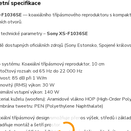
tní specifikace
-F1036SE
— koaxiálního třípásmového reproduktoru s kompakt
ích otvorů.
 technické parametry –
Sony XS-F1036SE
ě dostupných oficiálních zdrojů (Sony Estonsko, Spojené královst
 systému: Koaxiální třípásmový reproduktor, 10 cm
točtový rozsah: od 65 Hz do 22 000 Hz
livost: 85 dB při 1 W/m
novitý (RMS) výkon: 30 W
imální vstupní výkon: 140 W
erial kuželu (wooferu): Aramidové vlákno HOP (High-Order Poly
brána tweetru: PEN (Polyethylene Naphthalate)
xiální třípásmový design umožňuje přenos výšek, středů i zákla
adňuje montáž a šetří prostor.