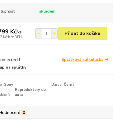
tupnost
skladem
799 Kč
/
ks
Přidat do košíku
87 Kč
bez DPH
Splátková kalkulačka
up na splátky
e:
Sony
Barva:
Černá
Reproduktory do
ktorů:
auta
Hodnocení
0