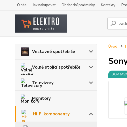
O nás
Jak nakupovat
Obchodní podmínky
Kontakty
Pro
Úvod
H
Vestavné spotřebiče
Son
Volně stojící spotřebiče
DOPRAV
Televizory
Monitory
Hi-Fi komponenty