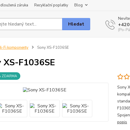
dloužená záruka
Recyklační poplatky
Blog
Nevíte
Hledat
+420
(Po-Pá
i-Fi komponenty
Sony XS-F1036SE
y XS-F1036SE
A ZDARMA
Sony X
kompak
standa
F1036S
Spojené
popis