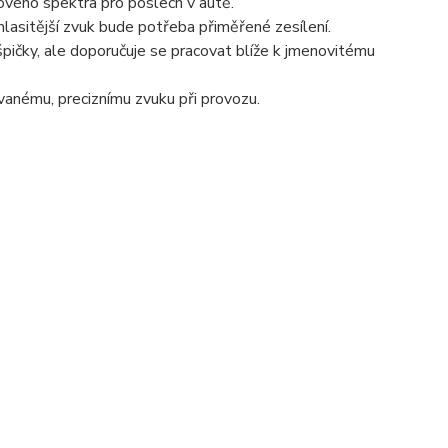
ového spektra pro poslech v autě.
lasitější zvuk bude potřeba přiměřené zesílení.
ičky, ale doporučuje se pracovat blíže k jmenovitému
vanému, preciznímu zvuku při provozu.