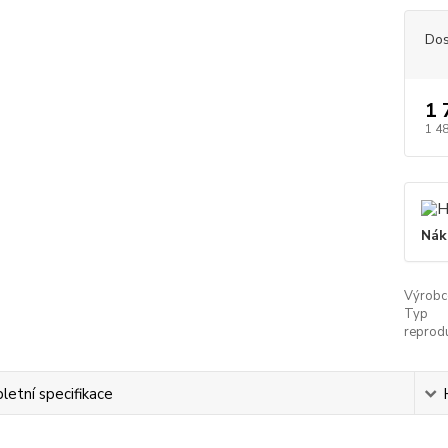
Dos
1 
1 4
Nák
Výrobc
Typ
reprodu
etní specifikace