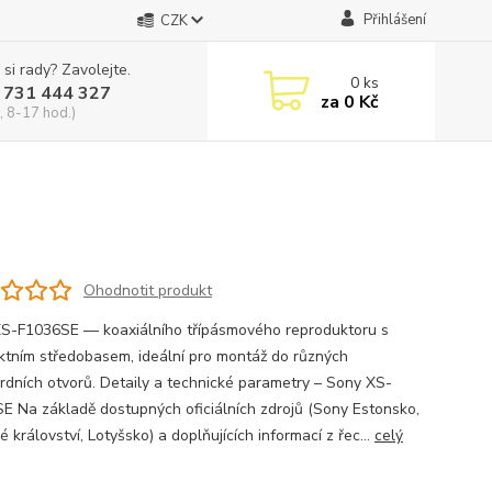
Přihlášení
CZK
 si rady? Zavolejte.
0
ks
 731 444 327
za
0 Kč
, 8-17 hod.)
Ohodnotit produkt
S-F1036SE — koaxiálního třípásmového reproduktoru s
tním středobasem, ideální pro montáž do různých
rdních otvorů. Detaily a technické parametry – Sony XS-
E Na základě dostupných oficiálních zdrojů (Sony Estonsko,
 království, Lotyšsko) a doplňujících informací z řec...
celý