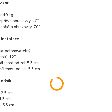
vizor
t: 40 kg
lopříčka obrazovky: 40"
lopříčka obrazovky: 70"
 instalace
lita: polohovatelný
dolů: 12°
dálenost od zdi: 5,3 cm
dálenost od zdi: 5,3 cm
 držáku
42,5 cm
64,3 cm
: 5,3 cm