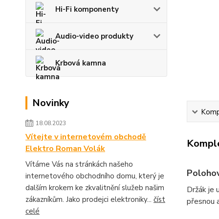
Hi-Fi komponenty
Audio-video produkty
Krbová kamna
Novinky
Kompl
18.08.2023
Vítejte v internetovém obchodě
Komple
Elektro Roman Volák
Vítáme Vás na stránkách našeho
Polohov
internetového obchodního domu, který je
dalším krokem ke zkvalitnění služeb našim
Držák je 
zákazníkům. Jako prodejci elektroniky...
číst
přesnou a
celé