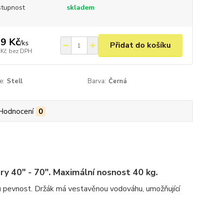
tupnost
skladem
9 Kč
/
ks
Přidat do košíku
 Kč
bez DPH
e:
Stell
Barva:
Černá
Hodnocení
0
y 40" - 70". Maximální nosnost 40 kg.
nou pevnost. Držák má vestavěnou vodováhu, umožňující