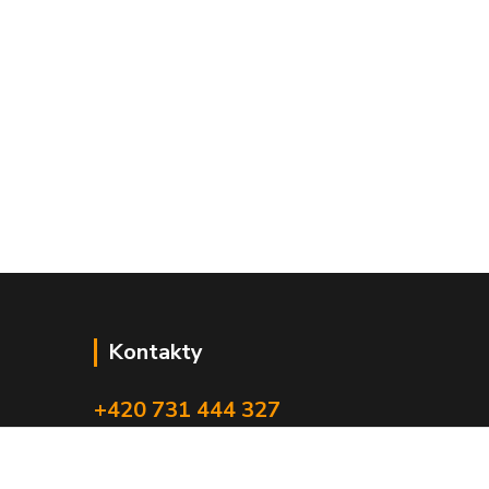
Kontakty
+420 731 444 327
(Po-Pá, 8-17 hod.)
obchod@volak.net