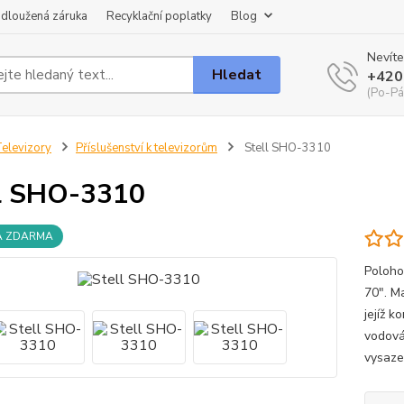
dloužená záruka
Recyklační poplatky
Blog
Nevíte
Hledat
+420
(Po-Pá
elevizory
Příslušenství k televizorům
Stell SHO-3310
l SHO-3310
A ZDARMA
Poloho
70". M
jejíž 
vodová
vysazen