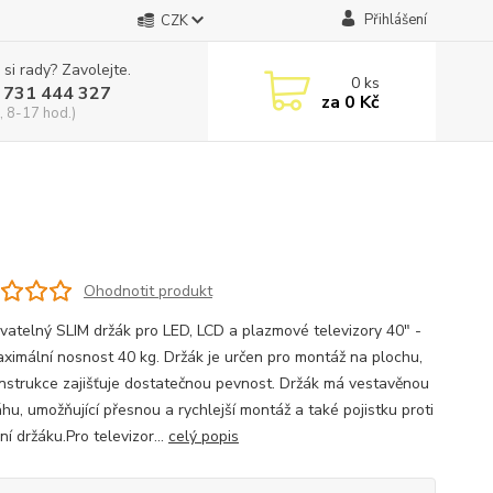
Přihlášení
CZK
 si rady? Zavolejte.
0
ks
 731 444 327
za
0 Kč
, 8-17 hod.)
Ohodnotit produkt
vatelný SLIM držák pro LED, LCD a plazmové televizory 40" -
aximální nosnost 40 kg. Držák je určen pro montáž na plochu,
konstrukce zajišťuje dostatečnou pevnost. Držák má vestavěnou
hu, umožňující přesnou a rychlejší montáž a také pojistku proti
í držáku.Pro televizor...
celý popis