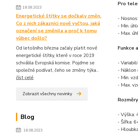
Pro tele
18.08.2023
Energetické štítky se dočkaly změn.
- Nosnos
Co z nich zákazníci nově vyčtou, jaká
- Min. úh
označení se změnila a proč k tomu
- Max. úh
vůbec došlo?
Funkce a
Od letošního března začaly platit nové
energetické štítky, které v roce 2019
- Variabi
schválila Evropská komise. Pojďme se
- Náklon 
společně podívat, čeho se změny týka...
- Min. vz
číst celé
- Max. vz
Zobrazit všechny novinky
Rozměry
- Výška: 
Blog
- Šířka: 
- Hloubka
18.08.2023