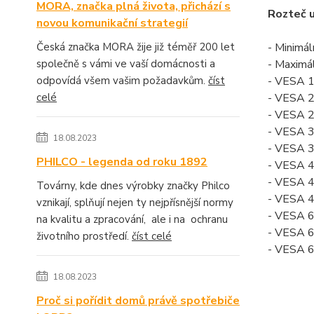
MORA, značka plná života, přichází s
Rozteč u
novou komunikační strategií
Česká značka MORA žije již téměř 200 let
- Minimá
společně s vámi ve vaší domácnosti a
- Maximá
odpovídá všem vašim požadavkům.
číst
- VESA 
celé
- VESA 
- VESA 
- VESA 
18.08.2023
- VESA 
PHILCO - legenda od roku 1892
- VESA 
- VESA 
Továrny, kde dnes výrobky značky Philco
- VESA 
vznikají, splňují nejen ty nejpřísnější normy
- VESA 
na kvalitu a zpracování, ale i na ochranu
- VESA 
životního prostředí.
číst celé
- VESA 
18.08.2023
Proč si pořídit domů právě spotřebiče