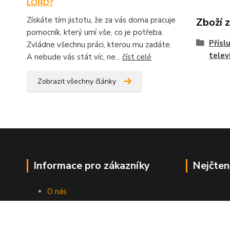
LORD?
Získáte tím jistotu, že za vás doma pracuje
Zboží 
pomocník, který umí vše, co je potřeba.
Přísl
Zvládne všechnu práci, kterou mu zadáte.
telev
A nebude vás stát víc, ne...
číst celé
Zobrazit všechny články
Informace pro zákazníky
Nejčten
O nás
Jak nakupovat
Obchodní podmínky
Kontakty