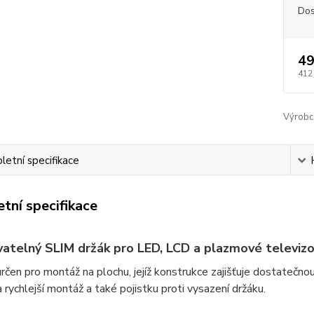
Dos
49
412
Výrobc
etní specifikace
tní specifikace
atelný SLIM držák pro LED, LCD a plazmové televizor
určen pro montáž na plochu, jejíž konstrukce zajišťuje dostateč
 rychlejší montáž a také pojistku proti vysazení držáku.