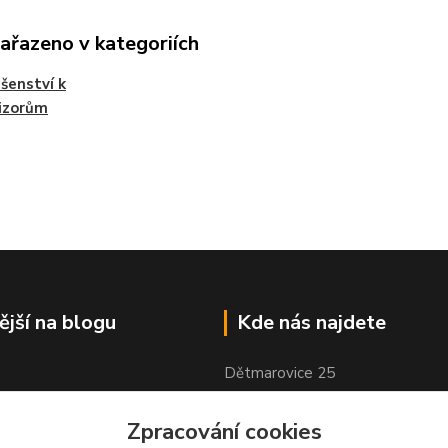
zařazeno v kategoriích
ušenství k
izorům
ější na blogu
Kde nás najdete
Dětmarovice 25
Dětmarovice, 735 71
Zpracování cookies