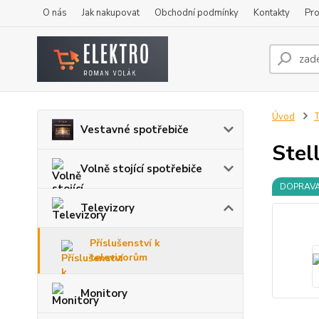
O nás
Jak nakupovat
Obchodní podmínky
Kontakty
Pro
Úvod
T
Vestavné spotřebiče
Stel
Volně stojící spotřebiče
DOPRAV
Televizory
Příslušenství k
televizorům
Monitory