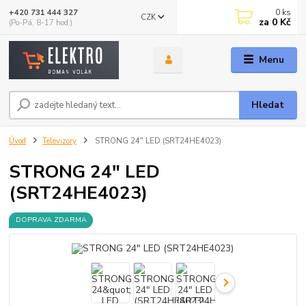
0
ks
+420 731 444 327
CZK
za
0 Kč
(Po-Pá, 8-17 hod.)
Menu
Hledat
Úvod
Televizory
STRONG 24" LED (SRT24HE4023)
STRONG 24" LED
(SRT24HE4023)
DOPRAVA ZDARMA