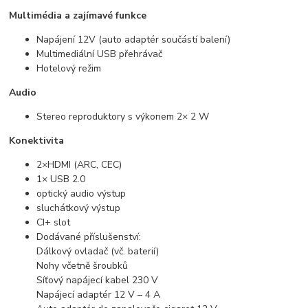
Multimédia a zajímavé funkce
Napájení 12V (auto adaptér součástí balení)
Multimediální USB přehrávač
Hotelový režim
Audio
Stereo reproduktory s výkonem 2× 2 W
Konektivita
2×
HDMI (ARC, CEC)
1× USB 2.0
optický audio výstup
sluchátkový výstup
CI+ slot
Dodávané příslušenství:
Dálkový ovladač (vč. baterií)
Nohy včetně šroubků
Síťový napájecí kabel 230 V
Napájecí adaptér 12 V – 4 A