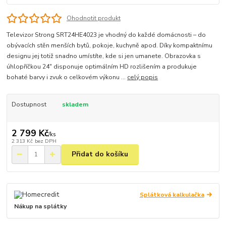
Ohodnotit produkt
Televizor Strong SRT24HE4023 je vhodný do každé domácnosti – do
obývacích stěn menších bytů, pokoje, kuchyně apod. Díky kompaktnímu
designu jej totiž snadno umístíte, kde si jen umanete. Obrazovka s
úhlopříčkou 24" disponuje optimálním HD rozlišením a produkuje
bohaté barvy i zvuk o celkovém výkonu ...
celý popis
Dostupnost
skladem
2 799 Kč
/
ks
2 313 Kč
bez DPH
Přidat do košíku
Splátková kalkulačka
Nákup na splátky