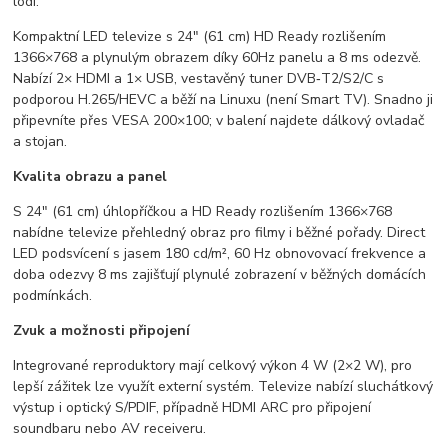
lodí.
Kompaktní LED televize s 24" (61 cm) HD Ready rozlišením
1366×768 a plynulým obrazem díky 60Hz panelu a 8 ms odezvě.
Nabízí 2× HDMI a 1× USB, vestavěný tuner DVB‑T2/S2/C s
podporou H.265/HEVC a běží na Linuxu (není Smart TV). Snadno ji
připevníte přes VESA 200×100; v balení najdete dálkový ovladač
a stojan.
Kvalita obrazu a panel
S 24" (61 cm) úhlopříčkou a HD Ready rozlišením 1366×768
nabídne televize přehledný obraz pro filmy i běžné pořady. Direct
LED podsvícení s jasem 180 cd/m², 60 Hz obnovovací frekvence a
doba odezvy 8 ms zajišťují plynulé zobrazení v běžných domácích
podmínkách.
Zvuk a možnosti připojení
Integrované reproduktory mají celkový výkon 4 W (2×2 W), pro
lepší zážitek lze využít externí systém. Televize nabízí sluchátkový
výstup i optický S/PDIF, případně HDMI ARC pro připojení
soundbaru nebo AV receiveru.