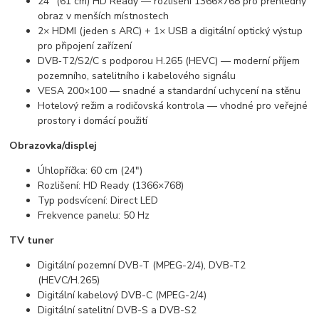
24" (61 cm) HD Ready — rozlišení 1366×768 pro přehledný
obraz v menších místnostech
2× HDMI (jeden s ARC) + 1× USB a digitální optický výstup
pro připojení zařízení
DVB‑T2/S2/C s podporou H.265 (HEVC) — moderní příjem
pozemního, satelitního i kabelového signálu
VESA 200×100 — snadné a standardní uchycení na stěnu
Hotelový režim a rodičovská kontrola — vhodné pro veřejné
prostory i domácí použití
Obrazovka/displej
Úhlopříčka: 60 cm (24")
Rozlišení: HD Ready (1366×768)
Typ podsvícení: Direct LED
Frekvence panelu: 50 Hz
TV tuner
Digitální pozemní DVB-T (MPEG-2/4), DVB-T2
(HEVC/H.265)
Digitální kabelový DVB-C (MPEG-2/4)
Digitální satelitní DVB-S a DVB-S2