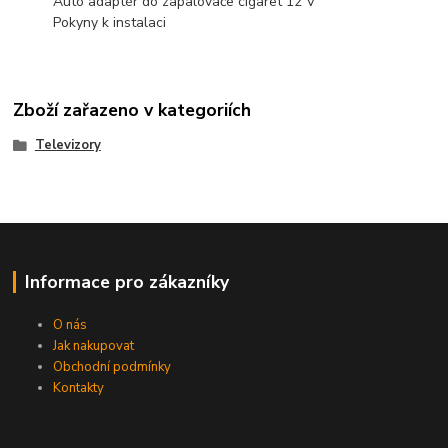
Auto adaptér do zapalovače cigaret 12 V
Pokyny k instalaci
Zboží zařazeno v kategoriích
Televizory
Informace pro zákazníky
O nás
Jak nakupovat
Obchodní podmínky
Kontakty