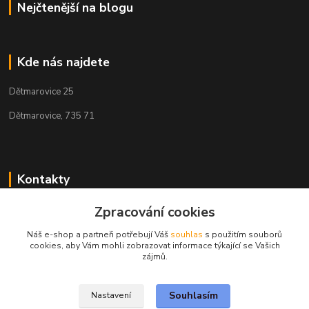
Nejčtenější na blogu
Kde nás najdete
Dětmarovice 25
Dětmarovice, 735 71
Kontakty
+420 731 444 327
Zpracování cookies
(Po-Pá, 8-17 hod.)
Náš e-shop a partneři potřebují Váš
souhlas
s použitím souborů
cookies, aby Vám mohli zobrazovat informace týkající se Vašich
obchod@volak.net
zájmů.
Souhlasím
Nastavení