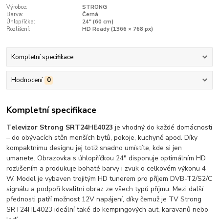
Výrobce:
STRONG
Barva:
Černá
Úhlopříčka:
24" (60 cm)
Rozlišení:
HD Ready (1366 × 768 px)
Kompletní specifikace
Hodnocení
0
Kompletní specifikace
Televizor Strong SRT24HE4023
je vhodný do každé domácnosti
– do obývacích stěn menších bytů, pokoje, kuchyně apod. Díky
kompaktnímu designu jej totiž snadno umístíte, kde si jen
umanete. Obrazovka s úhlopříčkou 24" disponuje optimálním HD
rozlišením a produkuje bohaté barvy i zvuk o celkovém výkonu 4
W. Model je vybaven trojitým HD tunerem pro příjem DVB-T2/S2/C
signálu a podpoří kvalitní obraz ze všech typů příjmu. Mezi další
přednosti patří možnost 12V napájení, díky čemuž je TV Strong
SRT24HE4023 ideální také do kempingových aut, karavanů nebo