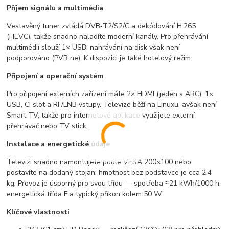
Příjem signálu a multimédia
Vestavěný tuner zvládá DVB‑T2/S2/C a dekódování H.265
(HEVC), takže snadno naladíte moderní kanály. Pro přehrávání
multimédií slouží 1× USB; nahrávání na disk však není
podporováno (PVR ne). K dispozici je také hotelový režim.
Připojení a operační systém
Pro připojení externích zařízení máte 2× HDMI (jeden s ARC), 1×
USB, CI slot a RF/LNB vstupy. Televize běží na Linuxu, avšak není
Smart TV, takže pro internetové aplikace využijete externí
přehrávač nebo TV stick.
Instalace a energetické údaje
Televizi snadno namontujete podle VESA 200×100 nebo
postavíte na dodaný stojan; hmotnost bez podstavce je cca 2,4
kg. Provoz je úsporný pro svou třídu — spotřeba ≈21 kWh/1000 h,
energetická třída F a typický příkon kolem 50 W.
Klíčové vlastnosti