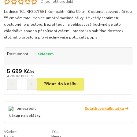
Ohodnotit produkt
Lednice TCL RF207TSE1 Kompaktní šířka 55 cm S optimalizovanou šířkou
55 cm vám tato lednice umožní maximálně využít každý centimetr
dostupného prostoru. Bez ohledu na velikost vaší kuchyně se tato
chladnička snadno přizpůsobí vašemu prostoru a nabídne dostatek
úložného prostoru pro všechny vaše pot...
celý popis
Dostupnost
skladem
5 699 Kč
/
ks
4 710 Kč
bez DPH
Přidat do košíku
Splátková kalkulačka
Nákup na splátky
Výrobce:
TCL
Barva:
Nerez