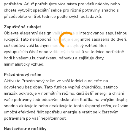
potřebám. Ať už potřebujete více místa pro větší nádoby nebo
chcete vytvořit speciální sekce pro různé potraviny, snadno si
přizpůsobíte vnitřek lednice podle svých požadavků.
Zapuštěná rukojeť
Objevte elegantní design vaší lednice s integrovanou zapuštěnou
rukojetí. Tato nenápadná rukojeť je elegantně zasazena do dveří,
což dodává vaší kuchyni moderní a stylový vzhled. Bez
vystupujících částí nebo viditelných šroubů se lednice perfektně
hodí k vašemu kuchyňskému nábytku a zajišťuje čistý,
minimalistický vzhled.
Prázdninový režim
Aktivujte Prázdninový režim ve vaší lednici a odjeďte na
dovolenou bez obav. Tato funkce vypíná chladničku, zatímco
mrazák pokračuje v normálním režimu, čímž šetří energii a chrání
vaše potraviny. Jednoduchým stisknutím tlačítka na vnějším displeji
snadno aktivujete nebo deaktivujete tento úsporný režim, což vám
umožní efektivně řídit spotřebu energie a vrátit se k čerstvým
potravinám po vaší nepřítomnosti.
Nastavitelné nožičky