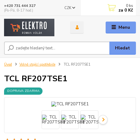
0
ks
+420 731 444 327
CZK
za
0 Kč
(Po-Pá, 8-17 hod.)
Menu
Hledat
Úvod
Volně stojící spotřebiče
TCL RF207TSE1
TCL RF207TSE1
DOPRAVA ZDARMA