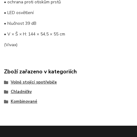
• ochrana proti otiskům prstů
• LED osvětlení
• hlučnost 39 dB
• V × Š × H: 144 × 54,5 × 55 cm
(Vivax)
Zboží zařazeno v kategoriích
Volně stojící spotřebiče
Chladničky
Kombinované