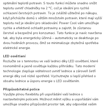
optimální teplotě potravin. S touto funkcí můžete snadno snížit
teplotu uvnitř chladničky na 2 °C, což je ideální pro rychlé
ochlazení čerstvých potravin. To je zvláště užitečné po nákupu,
když přicházíte domů s větším množstvím potravin, které mají vyšší
teplotu než je ideální pro skladování. Power Cool vám umožňuje
rychle a efektivně ochladit potraviny a zajistit, že zůstanou
čerstvé a bezpečné pro konzumaci. Tato funkce je navíc navržena
tak, aby byla energeticky účinná – automaticky se deaktivuje po
dvou hodinách provozu, čímž se minimalizuje zbytečná spotřeba
elektrické energie.
LED osvětlení
Rozlučte se s temnotou ve vaší lednici díky LED osvětlení, které
rovnoměrně a jasně osvětluje každou přihrádku. Tato moderní
technologie zlepšuje viditelnost uvnitř lednice a zároveň šetří
energii díky své nízké spotřebě. Vychutnejte si lepší přehled o
obsahu lednice a úsporu energie s LED osvětlením.
Přizpůsobitelné police
Využijte plnou flexibilitu při uspořádání vaší lednice s
nastavitelnými policemi. Možnost měnit výšku a uspořádání vám
umožňuje snadno přizpůsobit prostor tak, aby odpovídal vašim