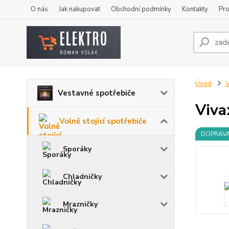
O nás
Jak nakupovat
Obchodní podmínky
Kontakty
Pro
Úvod
V
Vestavné spotřebiče
Viva
Volně stojící spotřebiče
DOPRAV
Sporáky
Chladničky
Mrazničky