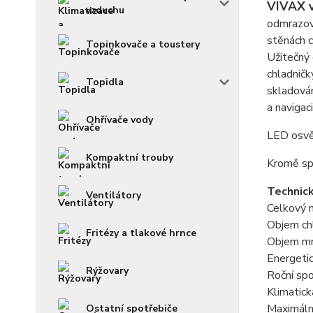
VIVAX v
vzduchu
odmrazová
stěnách c
Topinkovače a toustery
Užitečný 
chladničk
Topidla
skladován
a navigac
Ohřívače vody
LED osvět
Kompaktní trouby
Kromě sp
Technick
Ventilátory
Celkový n
Objem chl
Fritézy a tlakové hrnce
Objem mra
Energetic
Rýžovary
Roční sp
Klimatick
Maximální
Ostatní spotřebiče