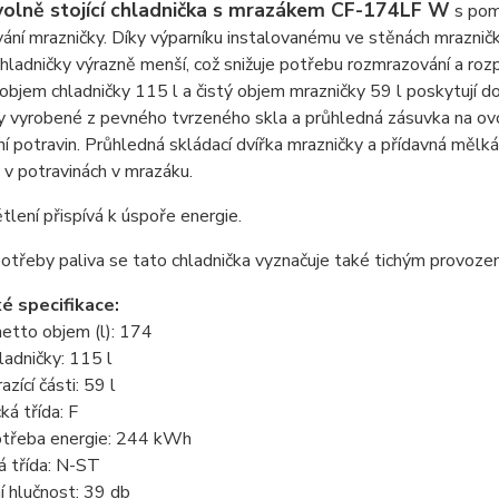
olně stojící chladnička s mrazákem CF-174LF W
s pom
ní mrazničky. Díky výparníku instalovanému ve stěnách mrazničk
hladničky výrazně menší, což snižuje potřebu rozmrazování a rozp
objem chladničky 115 l a čistý objem mrazničky 59 l poskytují d
y vyrobené z pevného tvrzeného skla a průhledná zásuvka na ovo
í potravin. Průhledná skládací dvířka mrazničky a přídavná mělk
i v potravinách v mrazáku.
lení přispívá k úspoře energie.
otřeby paliva se tato chladnička vyznačuje také tichým provoz
é specifikace:
etto objem (l): 174
adničky: 115 l
zící části: 59 l
ká třída: F
otřeba energie: 244 kWh
á třída: N-ST
 hlučnost: 39 db