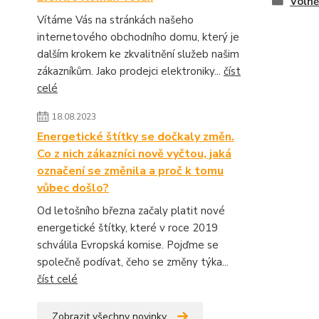
Volně
Vítáme Vás na stránkách našeho
internetového obchodního domu, který je
dalším krokem ke zkvalitnění služeb našim
zákazníkům. Jako prodejci elektroniky...
číst
celé
18.08.2023
Energetické štítky se dočkaly změn.
Co z nich zákazníci nově vyčtou, jaká
označení se změnila a proč k tomu
vůbec došlo?
Od letošního března začaly platit nové
energetické štítky, které v roce 2019
schválila Evropská komise. Pojďme se
společně podívat, čeho se změny týka...
číst celé
Zobrazit všechny novinky