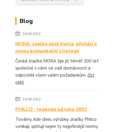
Blog
18.08.2023
MORA, značka plná života, přichází s
novou komunikační strategií
Česká značka MORA žije již téměř 200 let
společně s vámi ve vaší domácnosti a
odpovídá všem vašim požadavkům.
číst
celé
18.08.2023
PHILCO - legenda od roku 1892
Továrny, kde dnes výrobky značky Philco
vznikají, splňují nejen ty nejpřísnější normy