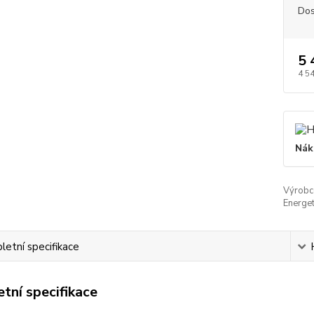
Dos
5 
4 5
Nák
Výrobc
Energet
etní specifikace
tní specifikace