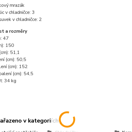
kový mrazák
ic v chladničce: 3
uvek v chladničce: 2
t a rozměry
): 47
m): 150
(cm): 51,1
ení (cm): 50,5
ení (cm): 152
alení (cm): 54,5
: 34 kg
zařazeno v kategoriích