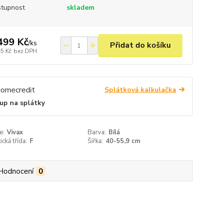
tupnost
skladem
499 Kč
/
ks
Přidat do košíku
45 Kč
bez DPH
Splátková kalkulačka
up na splátky
e:
Vivax
Barva:
Bílá
ická třída:
F
Šířka:
40-55,9 cm
Hodnocení
0