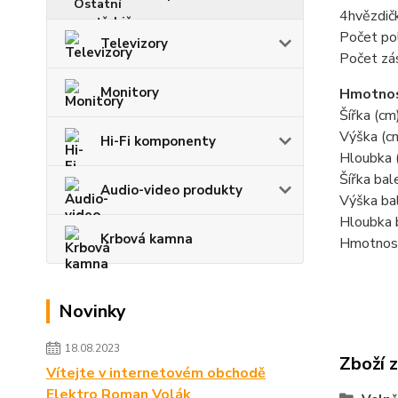
4hvězdič
Počet pol
Televizory
Počet zás
Monitory
Hmotnos
Šířka (cm
Výška (c
Hi-Fi komponenty
Hloubka 
Šířka bal
Audio-video produkty
Výška bal
Hloubka b
Krbová kamna
Hmotnost
Novinky
18.08.2023
Zboží 
Vítejte v internetovém obchodě
Elektro Roman Volák