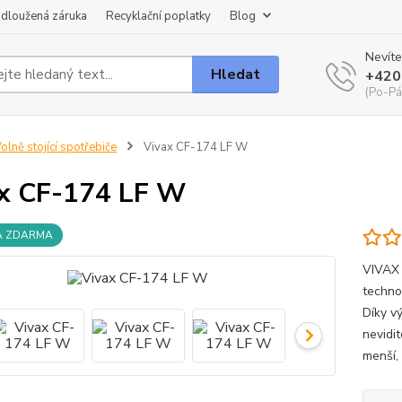
dloužená záruka
Recyklační poplatky
Blog
Nevíte
Hledat
+420
(Po-Pá
olně stojící spotřebiče
Vivax CF-174 LF W
x CF-174 LF W
A ZDARMA
VIVAX 
techno
Díky v
nevidi
menší,