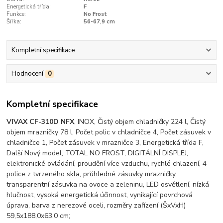
Energetická třída:
F
Funkce:
No Frost
Šířka:
56-67,9 cm
Kompletní specifikace
Hodnocení
0
Kompletní specifikace
VIVAX CF-310D NFX
, INOX, Čistý objem chladničky 224 l, Čistý
objem mrazničky 78 l, Počet polic v chladničce 4, Počet zásuvek v
chladničce 1, Počet zásuvek v mrazničce 3, Energetická třída F,
Další Nový model, TOTAL NO FROST, DIGITÁLNÍ DISPLEJ,
elektronické ovládání, proudění více vzduchu, rychlé chlazení, 4
police z tvrzeného skla, průhledné zásuvky mrazničky,
transparentní zásuvka na ovoce a zeleninu, LED osvětlení, nízká
hlučnost, vysoká energetická účinnost, vynikající povrchová
úprava, barva z nerezové oceli, rozměry zařízení (ŠxVxH)
59,5x188,0x63,0 cm;