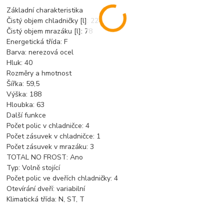
Základní charakteristika
Čistý objem chladničky [l]: 224
Čistý objem mrazáku [l]: 78
Energetická třída: F
Barva: nerezová ocel
Hluk: 40
Rozměry a hmotnost
Šířka: 59,5
Výška: 188
Hloubka: 63
Další funkce
Počet polic v chladničce: 4
Počet zásuvek v chladničce: 1
Počet zásuvek v mrazáku: 3
TOTAL NO FROST: Ano
Typ: Volně stojící
Počet polic ve dveřích chladničky: 4
Otevírání dveří: variabilní
Klimatická třída: N, ST, T