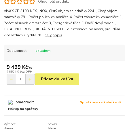
Ohodnotit produkt
VIVAX CF-310D NFX, INOX, Čistý objem chladničky 224 l, Čistý objem
mrazničky 78 l, Počet polic v chladničce 4, Počet zásuvek v chladničce 1,
Počet zásuvek v mrazničce 3, Energetická třída F, Další Nový model,
TOTAL NO FROST, DIGITÁLNÍ DISPLEJ, elektronické ovládání, proudění
více vzduchu, rychlé ch...
celý popis
Dostupnost
skladem
9 499 Kč
/
ks
7 850 Kč
bez DPH
Přidat do košíku
Splátková kalkulačka
Nákup na splátky
Výrobce:
Vivax
Barva:
Nerez