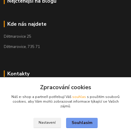
Nejčtenější na blogu
Kde nás najdete
Dětmarovice 25
Dětmarovice, 735 71
Kontakty
Zpracování cookies
+420 731 444 327
(Po-Pá, 8-17 hod.)
Náš e-shop a partneři potřebují Váš
souhlas
s použitím souborů
cookies, aby Vám mohli zobrazovat informace týkající se Vašich
obchod@volak.net
zájmů.
Souhlasím
Nastavení