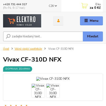
0
ks
+420 731 444 327
CZK
za
0 Kč
(Po-Pá, 8-17 hod.)
Menu
Hledat
Úvod
Volně stojící spotřebiče
Vivax CF-310D NFX
Vivax CF-310D NFX
DOPRAVA ZDARMA