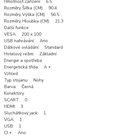
Hmotnost zařízení: 6.5
Rozměry Šířka (CM): 90.4
Rozměry Výška (CM): 56.5
Rozměry Hloubka (CM): 21.3
Další funkce
VESA: 200 x 100
USB nahrávání: Ano
Dálkové ovládání: Standard
Hotelový režim: Základní
Energie a spotřeba
Energetická třída: A +
Vzhled
Typ stojanu: Nohy
Barva: Černá
Konektory
SCART: 0
HDMI: 3
Sluchátkový jack: 1
VGA: 1
USB: 1
CI +: Ano