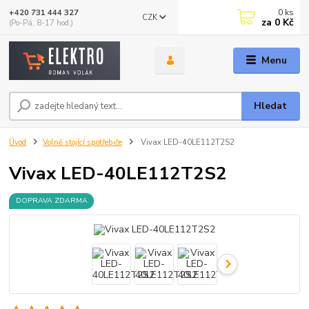
0
ks
+420 731 444 327
CZK
za
0 Kč
(Po-Pá, 8-17 hod.)
Menu
Hledat
Úvod
Volně stojící spotřebiče
Vivax LED-40LE112T2S2
Vivax LED-40LE112T2S2
DOPRAVA ZDARMA