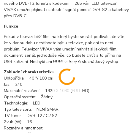
nového DVB-T2 tuneru s kodekem H.265 vám LED televizor
VIVAX umožní přijímat i satelitní signál pomocí DVB-S2 a kabelový
přes DVB-C.
Funkce
Pokud v televizi běží film, na který byste se rádi podívali, ale víte,
že v danou dobu nestihnete být u televize, pak ani to není
problém. Televizor VIVAX vám umožní nahrát si jakýkoli film,
dokument, seriál, jednoduše vše, co budete chtít a to přímo na
USB zařízení. Nechybí ani HDMI vstupy či sluchátkový výstup.
Základní charakteristika
Úhlopříčka: 40 "/ 100 cm
Jas: 240
Maximální rozlišení: 1920 X 1080 (FULL HD)
Operační systém: Žádný
Technologie: LED
Typ televizoru: NENÍ SMART
TV tuner: DVB-T2 / C / S2
Zvuk (W): 16
Rozměry a hmotnost