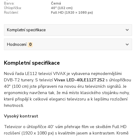
Barva:
Černá
Úhlopříčka:
40" (102 cm)
Rozlišení:
Full HD (1920 × 1080 px)
Kompletní specifikace
Hodnocení
0
Kompletní specifikace
Nová řada LE112 televizí VIVAX je vybavena nejmodernějšími
DVB-T2 tunery. S televizí
Vivax LED-40LE112T2S2
s úhlopříčkou
40" (100 cm) jste připraveni na novou éru televizních signálů. Je
ergonomicky navržena tak, že má místo klasického stojánku nohy,
které přispějí k celkové eleganci televizoru a k lepšímu rozložení
hmotnosti.
Vysoký kontrast
Televizor o úhlopříčce 40“ vám přehraje film ve skvělém Full HD
rozlišení (1920 x 1080 px) s kvalitním jasem a kontrastem. Kromě