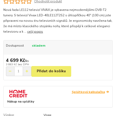
Ohodnotit produkt
Nová řada LE112 televizí VIVAX je vybavena nejmodernějšími DVB-T2
tunery. S televizí Vivax LED-40LE112T2S2 s úhlopříčkou 40" (100 cm) jste
připraveni na novou éru televizních signálů. Je ergonomicky navržena tak,
že má místo klasického stojánku nohy, které přispějí k celkové eleganci
televizoru a k ...
celý popis
Dostupnost
skladem
4 699 Kč
/
ks
3 883 Kč
bez DPH
Přidat do košíku
Splátková kalkulačka
Nákup na splátky
Výrobce:
Vivax