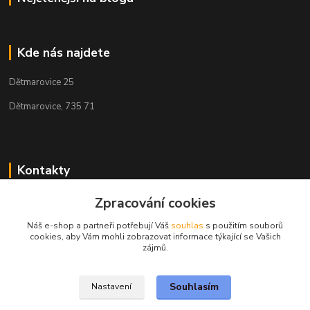
Kde nás najdete
Dětmarovice 25
Dětmarovice, 735 71
Kontakty
+420 731 444 327
Zpracování cookies
(Po-Pá, 8-17 hod.)
Náš e-shop a partneři potřebují Váš
souhlas
s použitím souborů
cookies, aby Vám mohli zobrazovat informace týkající se Vašich
obchod@volak.net
zájmů.
Souhlasím
Nastavení