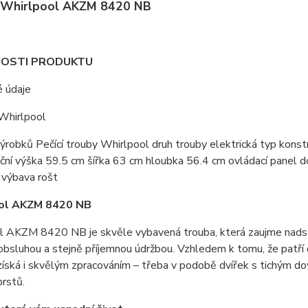
 Whirlpool AKZM 8420 NB
OSTI PRODUKTU
é údaje
Whirlpool
ýrobků Pečící trouby Whirlpool druh trouby elektrická typ konst
iční výška 59.5 cm šířka 63 cm hloubka 56.4 cm ovládací panel d
 výbava rošt
ol AKZM 8420 NB
l AKZM 8420 NB je skvěle vybavená trouba, která zaujme nadst
bsluhou a stejně příjemnou údržbou. Vzhledem k tomu, že patří
získá i skvělým zpracováním – třeba v podobě dvířek s tichým dov
prstů.