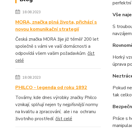
perfektní
18.08.2023
Vše naj
MORA, značka plná života, přichází s
S troubou
novou komunikační strategií
navzájem 
Česká značka MORA žije již téměř 200 let
Rovnomě
společně s vámi ve vaší domácnosti a
odpovídá všem vašim požadavkům.
číst
Horký vzd
celé
úprava po
Neztráce
18.08.2023
PHILCO - legenda od roku 1892
Pokud nem
tak celko
Továrny, kde dnes výrobky značky Philco
vznikají, splňují nejen ty nejpřísnější normy
Bezpečn
na kvalitu a zpracování, ale i na ochranu
Práce s h
životního prostředí.
číst celé
manipulac