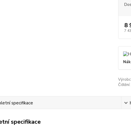
Dos
8 
7 4
Nák
Výrobc
Čištění:
etní specifikace
tní specifikace