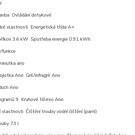
í
avba Ovládání dotykové
ké vlastnosti Energetická třída A+
příkon 3.6 kW Spotřeba energie 0.91 kWh
/funkce
minutka ano
jistka Ano Gril/infragril Ano
duch Ano
ogramů 9 Kruhové těleso Ano
í vlastnosti Čištění trouby vodní čištění (parní)
ouby 73 l