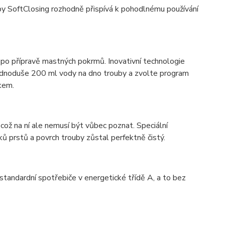
ouby SoftClosing rozhodně přispívá k pohodlnému používání
 po přípravě mastných pokrmů. Inovativní technologie
 jednoduše 200 ml vody na dno trouby a zvolte program
kem.
ož na ní ale nemusí být vůbec poznat. Speciální
ů prstů a povrch trouby zůstal perfektně čistý.
ndardní spotřebiče v energetické třídě A, a to bez