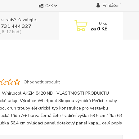
Přihlášení
CZK
 si rady? Zavolejte.
0
ks
 731 444 327
za
0 Kč
, 8-17 hod.)
Ohodnotit produkt
a Whirlpool AKZM 8420 NB VLASTNOSTI PRODUKTU
cké údaje Výrobce Whirlpool Skupina výrobků Pečící trouby
ool druh trouby elektrická typ konstrukce pro vestavbu
tická třída A+ barva černá čelo tradiční výška 59.5 cm šířka 63
ubka 56.4 cm ovládací panel dotekový panel kapa...
celý popis