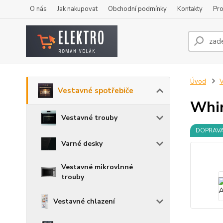
O nás
Jak nakupovat
Obchodní podmínky
Kontakty
Pro
Úvod
V
Vestavné spotřebiče
Whi
Vestavné trouby
DOPRAV
Varné desky
Vestavné mikrovlnné
trouby
Vestavné chlazení