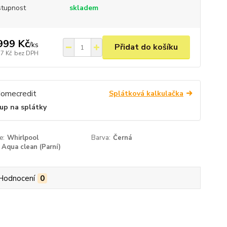
tupnost
skladem
999 Kč
/
ks
Přidat do košíku
37 Kč
bez DPH
Splátková kalkulačka
up na splátky
e:
Whirlpool
Barva:
Černá
Aqua clean (Parní)
Hodnocení
0