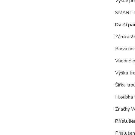
Výsuv pl
SMART I
Další pa
Záruka 2
Barva ner
Vhodné 
Výška tr
Šířka tro
Hloubka 
Značky W
Přísluše
Příslušen