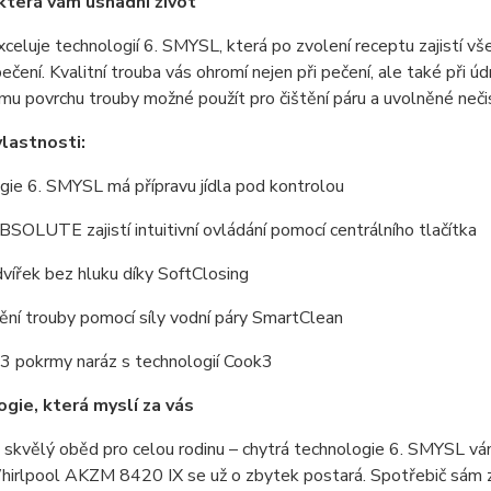
která vám usnadní život
celuje technologií 6. SMYSL, která po zvolení receptu zajistí vše
ečení. Kvalitní trouba vás ohromí nejen při pečení, ale také při ú
u povrchu trouby možné použít pro čištění páru a uvolněné neč
vlastnosti:
ie 6. SMYSL má přípravu jídla pod kontrolou
SOLUTE zajistí intuitivní ovládání pomocí centrálního tlačítka
dvířek bez hluku díky SoftClosing
ní trouby pomocí síly vodní páry SmartClean
 3 pokrmy naráz s technologií Cook3
gie, která myslí za vás
e skvělý oběd pro celou rodinu – chytrá technologie 6. SMYSL 
irlpool AKZM 8420 IX se už o zbytek postará. Spotřebič sám zvolí