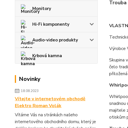
Trouba
Monitory
Hi-Fi komponenty
VLASTN
Technick
Audio-video produkty
Výrobce 
Krbová kamna
Skupina v
čelo trad
přiložená
Novinky
Whirlpo
18.08.2023
Whirlpoo
Vítejte v internetovém obchodě
snadnou o
Elektro Roman Volák
majitele 
Vítáme Vás na stránkách našeho
otiskům 
internetového obchodního domu, který je