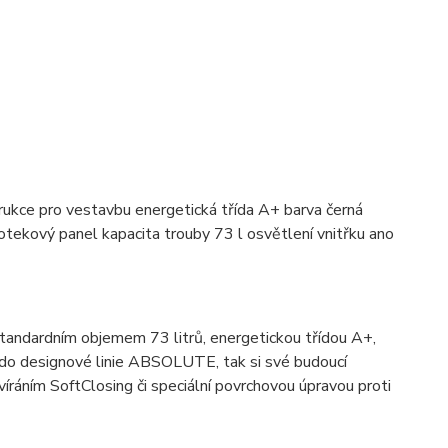
rukce pro vestavbu energetická třída A+ barva černá
otekový panel kapacita trouby 73 l osvětlení vnitřku ano
andardním objemem 73 litrů, energetickou třídou A+,
 do designové linie ABSOLUTE, tak si své budoucí
íráním SoftClosing či speciální povrchovou úpravou proti