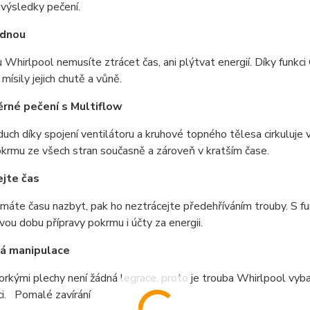
 výsledky pečení.
ednou
 Whirlpool nemusíte ztrácet čas, ani plýtvat energií. Díky funkci 
mísily jejich chutě a vůně.
rné pečení s Multiflow
uch díky spojení ventilátoru a kruhové topného tělesa cirkuluj
krmu ze všech stran současně a zároveň v kratším čase.
jte čas
áte času nazbyt, pak ho neztrácejte předehříváním trouby. S fu
vou dobu přípravy pokrmu i účty za energii.
á manipulace
orkými plechy není žádná legrace, proto je trouba Whirlpool v
i. Pomalé zavírání