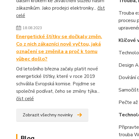
Trouba, 
dalším krokem ke zkvalitnění služeb našim
zákazníkům. Jako prodejci elektroniky...
číst
Trouba ex
celé
procesu p
upraveném
18.08.2023
Energetické štítky se dočkaly změn.
Klíčové 
Co z nich zákazníci nově vyčtou, jaká
označení se změnila a proč k tomu
Technolog
vůbec došlo?
Design AB
Od letošního března začaly platit nové
energetické štítky, které v roce 2019
Dovírání 
schválila Evropská komise. Pojďme se
Samočiště
společně podívat, čeho se změny týka...
číst celé
Pečte až
Technolo
Zobrazit všechny novinky
Připravt
trouba Wh
Blog