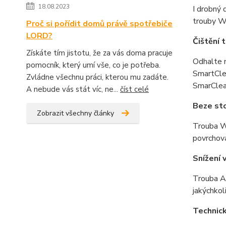
18.08.2023
I drobný 
trouby W
Proč si pořídit domů právě spotřebiče
LORD?
Čištění 
Získáte tím jistotu, že za vás doma pracuje
Odhalte n
pomocník, který umí vše, co je potřeba.
SmartClea
Zvládne všechnu práci, kterou mu zadáte.
SmarClean
A nebude vás stát víc, ne...
číst celé
Beze st
Zobrazit všechny články
Trouba Wh
povrchová
Snížení 
Trouba A
jakýchkol
Technic