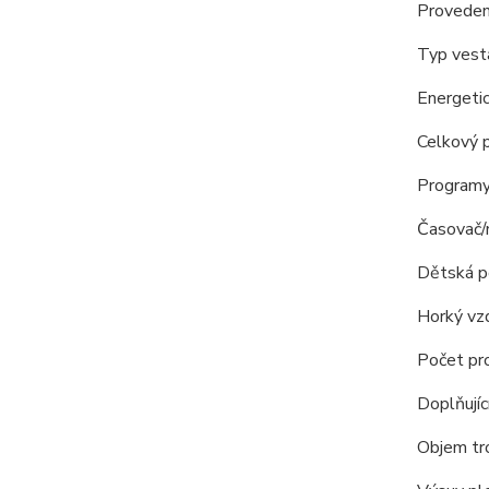
Proveden
Typ vest
Energetic
Celkový 
Programy
Časovač/
Dětská po
Horký vz
Počet pr
Doplňujíc
Objem tr