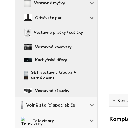
Vestavné myčky
Odsávače par
Vestavné pračky / sušičky
Vestavné kávovary
Kuchyňské dřezy
SET vestavná trouba +
varná deska
Vestavné zásuvky
Kompl
Volně stojící spotřebiče
Komple
Televizory