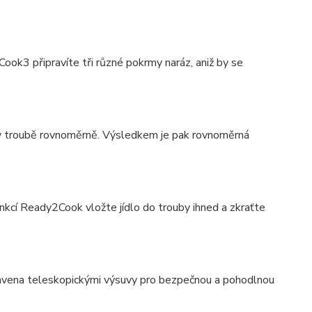
Cook3 připravíte tři různé pokrmy naráz, aniž by se
e v troubě rovnoměrně. Výsledkem je pak rovnoměrná
nkcí Ready2Cook vložte jídlo do trouby ihned a zkraťte
ybavena teleskopickými výsuvy pro bezpečnou a pohodlnou