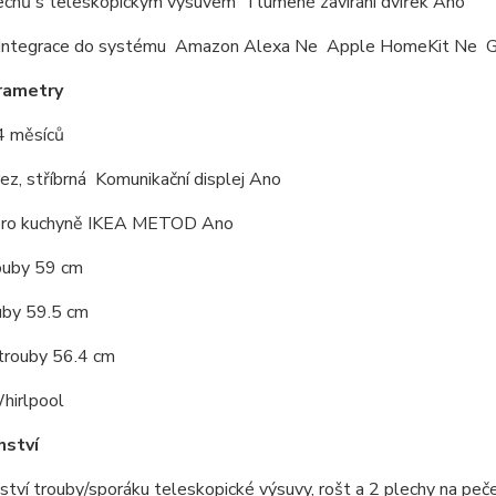
echů s teleskopickým výsuvem Tlumené zavírání dvířek Ano
ntegrace do systému Amazon Alexa Ne Apple HomeKit Ne G
rametry
4 měsíců
ez, stříbrná Komunikační displej Ano
pro kuchyně IKEA METOD Ano
ouby 59 cm
uby 59.5 cm
trouby 56.4 cm
hirlpool
nství
ství trouby/sporáku teleskopické výsuvy, rošt a 2 plechy na peče