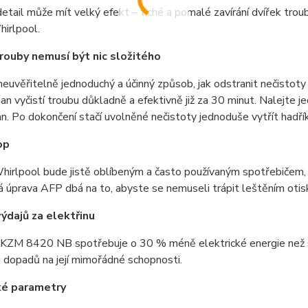
detail může mít velký efekt – tiché a pomalé zavírání dvířek tr
hirlpool.
trouby nemusí být nic složitého
euvěřitelně jednoduchý a účinný způsob, jak odstranit nečistoty
n vyčistí troubu důkladně a efektivně již za 30 minut. Nalejte
. Po dokončení stačí uvolněné nečistoty jednoduše vytřít hadří
op
irlpool bude jistě oblíbeným a často používaným spotřebičem, c
 úprava AFP dbá na to, abyste se nemuseli trápit leštěním otisk
výdajů za elektřinu
KZM 8420 NB spotřebuje o 30 % méně elektrické energie než sta
i dopadů na její mimořádné schopnosti.
ké parametry