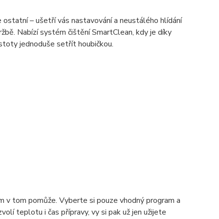
 ostatní – ušetří vás nastavování a neustálého hlídání
držbě. Nabízí systém čištění SmartClean, kdy je díky
istoty jednoduše setřít houbičkou.
vám v tom pomůže. Vyberte si pouze vhodný program a
 teplotu i čas přípravy, vy si pak už jen užijete