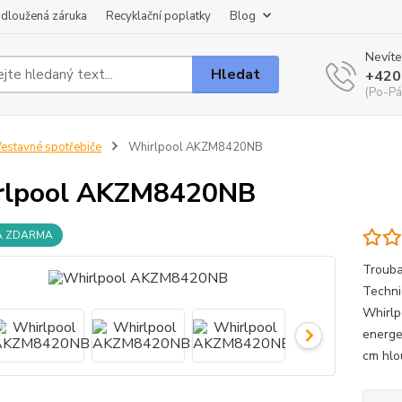
dloužená záruka
Recyklační poplatky
Blog
Nevíte
Hledat
+420
(Po-Pá
estavné spotřebiče
Whirlpool AKZM8420NB
rlpool AKZM8420NB
A ZDARMA
Troub
Techni
Whirlp
energe
cm hlo